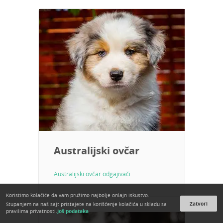
Australijski ovčar
Australijski ovčar odgajivači
Koristimo kolačiće da vam pružimo najbolje onlajn iskustvo.
Zatvori
Stupanjem na naš sajt pristajete na korišćenje kolačića u skladu sa
Još podataka
pravilima privatnosti.