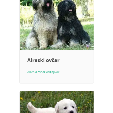
Aireski ovčar
Aireski ovčar odgajivači