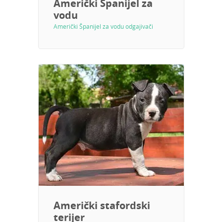
Američki Španijel za
vodu
Američki Španijel za vodu odgajivači
Američki stafordski
terijer