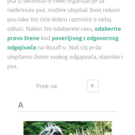
psa iz skloništa ili neke organizacije za
nezbrinute pse, možete ulepšati život nekom
psu tako što ćete dobro razmisliti o vašoj
odluci. Nakon što odaberete rasu,
odaberite
pravo štene
kod
poverljivog i odgovornog
odgajivača
na Wuuff-u. Naš cilj je da
ulepšamo živote svakog odgajivača, vlasnika i
psa.
Pređi na:
Odaberi ABC...
A