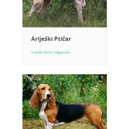
Ariješki Ptičar
Ariješki Ptičar odgajivači