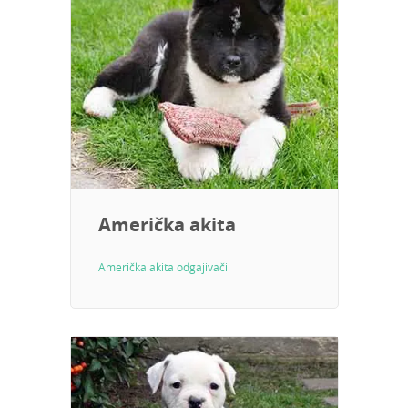
Američka akita
Američka akita odgajivači