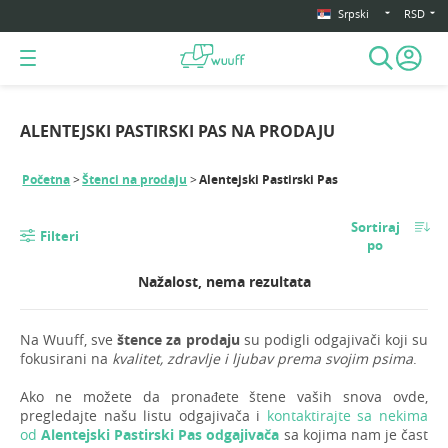
Srpski
RSD
ALENTEJSKI PASTIRSKI PAS NA PRODAJU
Početna
Štenci na prodaju
Alentejski Pastirski Pas
Sortiraj
Filteri
po
Nažalost, nema rezultata
Na Wuuff, sve
štence za prodaju
su podigli odgajivači koji su
fokusirani na
kvalitet, zdravlje i ljubav prema svojim psima
.
Ako ne možete da pronađete štene vaših snova ovde,
pregledajte našu listu odgajivača i
kontaktirajte sa nekima
od
Alentejski Pastirski Pas odgajivača
sa kojima nam je čast