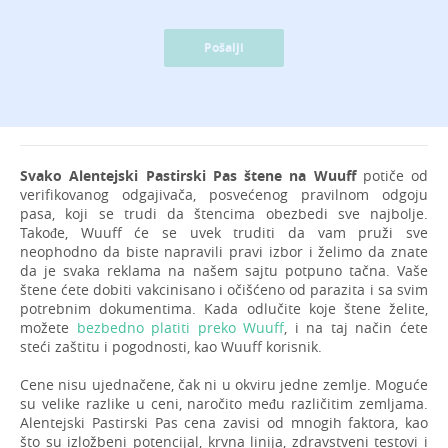
Pošalji
Svako Alentejski Pastirski Pas štene na Wuuff
potiče od
verifikovanog odgajivača, posvećenog pravilnom odgoju
pasa, koji se trudi da štencima obezbedi sve najbolje.
Takođe, Wuuff će se uvek truditi da vam pruži sve
neophodno da biste napravili pravi izbor i želimo da znate
da je svaka reklama na našem sajtu potpuno tačna. Vaše
štene ćete dobiti vakcinisano i očišćeno od parazita i sa svim
potrebnim dokumentima. Kada odlučite koje štene želite,
možete
bezbedno platiti preko Wuuff
, i na taj način ćete
steći zaštitu i pogodnosti, kao Wuuff korisnik.
Cene nisu ujednačene, čak ni u okviru jedne zemlje. Moguće
su velike razlike u ceni, naročito među različitim zemljama.
Alentejski Pastirski Pas cena zavisi od mnogih faktora, kao
što su izložbeni potencijal, krvna linija, zdravstveni testovi i