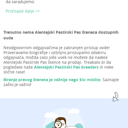
da sarađujemo.
Pročitajte dalje >>
Trenutno nema Alentejski Pastirski Pas štenaca dostupnih
ovde
Neodgovornim odgajivačima je zabranjen pristup ovde!
Proveravamo biografije i ozbiljno pristupamo odabiru
odgajivača, možda zato joše uvek ne možete da nađete
Alentejski Pastirski Pas štence na prodaji. Treabalo bi da
pogledate naše
Alentejski Pastirski Pas breeders
ili neke
slične rase!
Biranje pravog šteneta je važnije nego što mislite.
Saznajte
zašto je važno!