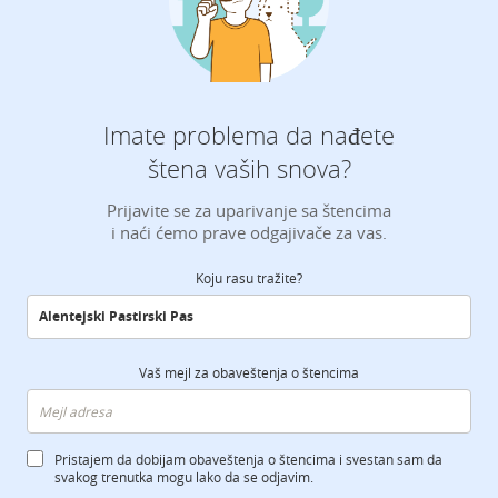
Imate problema da nađete
štena vaših snova?
Prijavite se za uparivanje sa štencima
i naći ćemo prave odgajivače za vas.
Koju rasu tražite?
Vaš mejl za obaveštenja o štencima
Pristajem da dobijam obaveštenja o štencima i svestan sam da
svakog trenutka mogu lako da se odjavim.