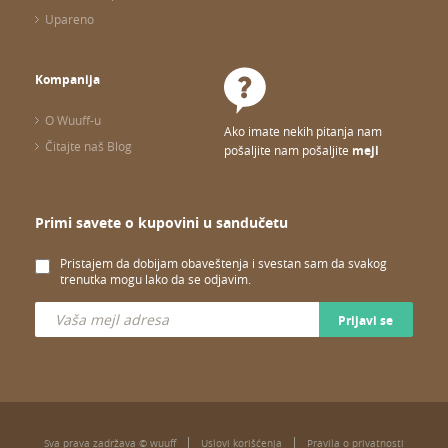
Upareno
Kompanija
O Wuuff-u
Ako imate nekih pitanja nam
Čitajte naš Blog
pošaljite nam pošaljite
mejl
Primi savete o kupovini u sandučetu
Pristajem da dobijam obaveštenja i svestan sam da svakog
trenutka mogu lako da se odjavim.
Prijavi se
Sva prava zadržava © wuuff
Uslovi korišćenja
Pravila o privatnosti