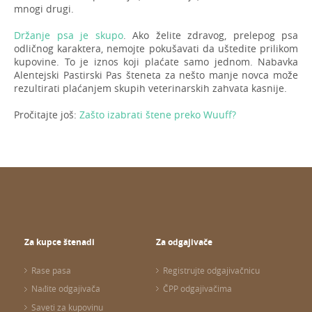
mnogi drugi.
Držanje psa je skupo
. Ako želite zdravog, prelepog psa
odličnog karaktera, nemojte pokušavati da uštedite prilikom
kupovine. To je iznos koji plaćate samo jednom. Nabavka
Alentejski Pastirski Pas šteneta za nešto manje novca može
rezultirati plaćanjem skupih veterinarskih zahvata kasnije.
Pročitajte još:
Zašto izabrati štene preko Wuuff?
Za kupce štenadi
Za odgajivače
Rase pasa
Registrujte odgajivačnicu
Nađite odgajivača
ČPP odgajivačima
Saveti za kupovinu