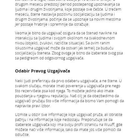
drugom mesecu predstoji period postepenog upoznavanja sa
ljudima i drugim životinjama, koje postaje sve češće. U trećem
mesecu, štene nastavlja pozitivnu socijalizaciju sa ljudima i
drugim životinjama; počinje da se upoznaje sa novim mestima
jer postaje hrabrije i spremnije da istražuje.
Veoma je bitno da uzgajivač osigura da se štenad navikne na
interakciju sa ljudima i svojom okolinom na svakodnevnom
nivou (objekti, zvukovi, različite situacije). Sa ovim ranim
iskustvima uzgajivač može da ostvari jak temelj za buduću
socijalizaciju šteneta. Zbog ovoga je bitno da izaberete svog psa
sa pedigreom od odgovornog uzgajivača.
Odabir Pravog Uzgajivača
Neki ljudi preferiraju da prvo odaberu uzgajivača, a ne štene. U
svakom slučaju, morate imati poverenja u uzgajivača pre nego
što rezervišete psa kod njega. To možete jedino ako imate
pouzdanja u njegovu reputaciju. Naš cilj je da obezbedimo da
uzgajivači pružaju što više informacija da bismo Vam pomogli da
napravite pravi izbor.
Uzmite u obzir sve informacije koje uzgajivač pruža, ali obratite
pažnju i na informacije koje nedostaju. Preporučuje se da
izaberete uzgajivača koji ima svoju profil stranicu na Wuuff, gde
možete naći više informacija, tako da imate jos više pomoći da
odlučite.