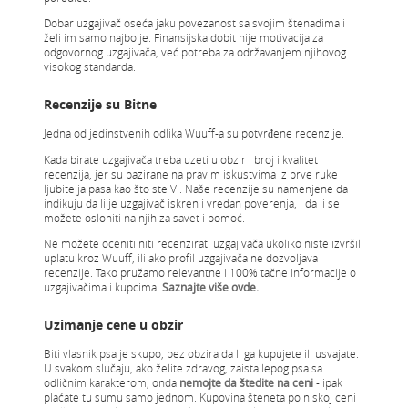
Dobar uzgajivač oseća jaku povezanost sa svojim štenadima i
želi im samo najbolje. Finansijska dobit nije motivacija za
odgovornog uzgajivača, već potreba za održavanjem njihovog
visokog standarda.
Recenzije su Bitne
Jedna od jedinstvenih odlika Wuuff-a su potvrđene recenzije.
Kada birate uzgajivača treba uzeti u obzir i broj i kvalitet
recenzija, jer su bazirane na pravim iskustvima iz prve ruke
ljubitelja pasa kao što ste Vi. Naše recenzije su namenjene da
indikuju da li je uzgajivač iskren i vredan poverenja, i da li se
možete osloniti na njih za savet i pomoć.
Ne možete oceniti niti recenzirati uzgajivača ukoliko niste izvršili
uplatu kroz Wuuff, ili ako profil uzgajivača ne dozvoljava
recenzije. Tako pružamo relevantne i 100% tačne informacije o
uzgajivačima i kupcima.
Saznajte više ovde.
Uzimanje cene u obzir
Biti vlasnik psa je skupo, bez obzira da li ga kupujete ili usvajate.
U svakom slučaju, ako želite zdravog, zaista lepog psa sa
odličnim karakterom, onda
nemojte da štedite na ceni
- ipak
plaćate tu sumu samo jednom. Kupovina šteneta po niskoj ceni