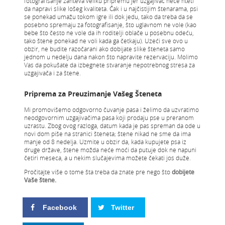
fotografisanje zahteva veliku pripremu jer uzgajivač neće hteti
da napravi slike lošeg kvaliteta. Čak i u najčistijim štenarama, psi
se ponekad umažu tokom igre ili dok jedu, tako da treba da se
posebno spremaju za fotografisanje, što uglavnom ne vole (kao
bebe što često ne vole da ih roditelji oblače u posebnu odeću,
tako štene ponekad ne voli kada ga četkaju). Uzeći sve ovo u
obzir, ne budite razočarani ako dobijate slike šteneta samo
jednom u nedelju dana nakon što napravite rezervaciju. Molimo
Vas da pokušate da izbegnete stvaranje nepotrebnog stresa za
uzgajivača i za štene.
Priprema za Preuzimanje Vašeg Šteneta
Mi promovišemo odgovorno čuvanje pasa i želimo da uzvratimo
neodgovornim uzgajivačima pasa koji prodaju pse u preranom
uzrastu. Zbog ovog razloga, datum kada je pas spreman da ode u
novi dom piše na stranici šteneta; štene nikad ne sme da ima
manje od 8 nedelja. Uzmite u obzir da, kada kupujete psa iz
druge države, štene možda neće moći da putuje dok ne napuni
četiri meseca, a u nekim slučajevima možete čekati jos duže.
Pročitajte više o tome šta treba da znate pre nego što
dobijete
Vaše štene.
Facebook
Twitter