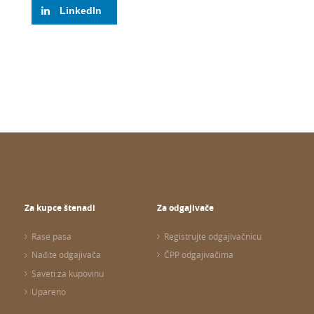
LinkedIn
Za kupce štenadi
Za odgajivače
Rase pasa
Registrujte odgajivačnicu
Nađite odgajivača
ČPP odgajivačima
Saveti za kupovinu
Upareno