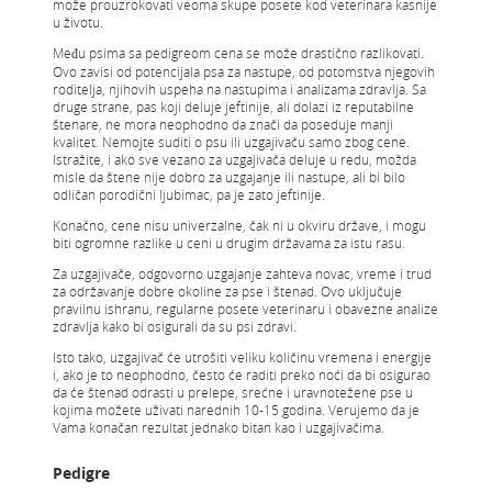
može prouzrokovati veoma skupe posete kod veterinara kasnije
u životu.
Među psima sa pedigreom cena se može drastično razlikovati.
Ovo zavisi od potencijala psa za nastupe, od potomstva njegovih
roditelja, njihovih uspeha na nastupima i analizama zdravlja. Sa
druge strane, pas koji deluje jeftinije, ali dolazi iz reputabilne
štenare, ne mora neophodno da znači da poseduje manji
kvalitet. Nemojte suditi o psu ili uzgajivaču samo zbog cene.
Istražite, i ako sve vezano za uzgajivača deluje u redu, možda
misle da štene nije dobro za uzgajanje ili nastupe, ali bi bilo
odličan porodični ljubimac, pa je zato jeftinije.
Konačno, cene nisu univerzalne, čak ni u okviru države, i mogu
biti ogromne razlike u ceni u drugim državama za istu rasu.
Za uzgajivače, odgovorno uzgajanje zahteva novac, vreme i trud
za održavanje dobre okoline za pse i štenad. Ovo uključuje
pravilnu ishranu, regularne posete veterinaru i obavezne analize
zdravlja kako bi osigurali da su psi zdravi.
Isto tako, uzgajivač će utrošiti veliku količinu vremena i energije
i, ako je to neophodno, često će raditi preko noći da bi osigurao
da će štenad odrasti u prelepe, srećne i uravnotežene pse u
kojima možete uživati narednih 10-15 godina. Verujemo da je
Vama konačan rezultat jednako bitan kao i uzgajivačima.
Pedigre