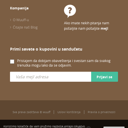
Kompanija
O Wuuff-u
Ako imate nekih pitanja nam
Čitajte naš Blog
pošaljite nam pošaljite
mejl
Primi savete o kupovini u sandučetu
Pristajem da dobijam obaveštenja i svestan sam da svakog
trenutka mogu lako da se odjavim.
Prijavi se
Sva prava zadržava © wuuff
Uslovi korišćenja
Pravila o privatnosti
Koristimo kolačiće da vam pružimo najbolje onlajn iskustvo.