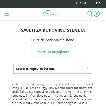
Srpski
RSD
SAVETI ZA KUPOVINU ŠTENETA
Želite da reklamirate štene?
Saveti za odgajivače
Saveti za Kupovinu Šteneta
Imati psa u porodici je ogromna odgovornost, bez obzira da li ste
usvojili ili kupili psa od uzgajivača.
Morate dobro razmotriti sve
opcije kako biste napravili pravi izbor.
Zapamtite, taj izbor neće
samo uticati na Vaš život, nego i na život psa. Svi znamo da,
nažalost, većina psa završe u azilu; ovo je često slučaj jer vlasnik
nije pravio odgovorne odluke ili je izabrao pogrešnu vrstu ili