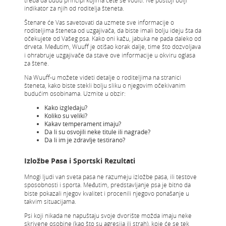
treba da budu principi kojima ćete se voditi. Ne postoji bolji
indikator za njih od roditelja šteneta.
Štenare će Vas savetovati da uzmete sve informacije o
roditeljima šteneta od uzgajivača, da biste imali bolju ideju šta da
očekujete od Vašeg psa. Kako oni kažu, jabuka ne pada daleko od
drveta. Međutim, Wuuff je otišao korak dalje, time što dozvoljava
i ohrabruje uzgajivače da stave ove informacije u okviru oglasa
za štene.
Na Wuuff-u možete videti detalje o roditeljima na stranici
šteneta, kako biste stekli bolju sliku o njegovim očekivanim
budućim osobinama. Uzmite u obzir:
Kako izgledaju?
Koliko su veliki?
Kakav temperament imaju?
Da li su osvojili neke titule ili nagrade?
Da li im je zdravlje testirano?
Izložbe Pasa i Sportski Rezultati
Mnogi ljudi van sveta pasa ne razumeju izložbe pasa, ili testove
sposobnosti i sporta. Međutim, predstavljanje psa je bitno da
biste pokazali njegov kvalitet i procenili njegovo ponašanje u
takvim situacijama.
Psi koji nikada ne napuštaju svoje dvorište možda imaju neke
skrivene osobine (kao što su agresija ili strah), koje će se tek