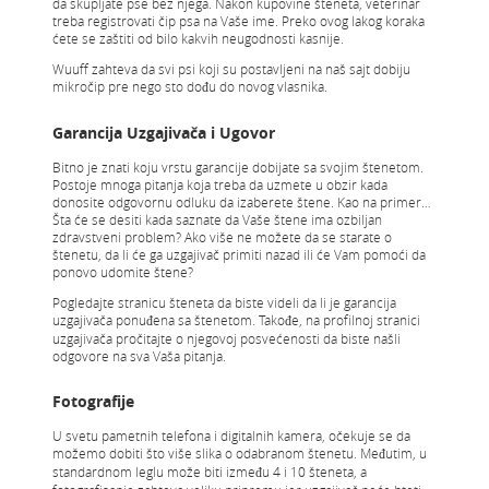
da skupljate pse bez njega. Nakon kupovine šteneta, veterinar
treba registrovati čip psa na Vaše ime. Preko ovog lakog koraka
ćete se zaštiti od bilo kakvih neugodnosti kasnije.
Wuuff zahteva da svi psi koji su postavljeni na naš sajt dobiju
mikročip pre nego sto dođu do novog vlasnika.
Garancija Uzgajivača i Ugovor
Bitno je znati koju vrstu garancije dobijate sa svojim štenetom.
Postoje mnoga pitanja koja treba da uzmete u obzir kada
donosite odgovornu odluku da izaberete štene. Kao na primer…
Šta će se desiti kada saznate da Vaše štene ima ozbiljan
zdravstveni problem? Ako više ne možete da se starate o
štenetu, da li će ga uzgajivač primiti nazad ili će Vam pomoći da
ponovo udomite štene?
Pogledajte stranicu šteneta da biste videli da li je garancija
uzgajivača ponuđena sa štenetom. Takođe, na profilnoj stranici
uzgajivača pročitajte o njegovoj posvećenosti da biste našli
odgovore na sva Vaša pitanja.
Fotografije
U svetu pametnih telefona i digitalnih kamera, očekuje se da
možemo dobiti što više slika o odabranom štenetu. Međutim, u
standardnom leglu može biti između 4 i 10 šteneta, a