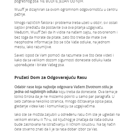
pogrešnog psa. NE BUDITE JEDAN OD NJIH.
Wuuff je dizajniran sa ovom ogromnom odgovornošću u centru
pažnje.
Mnogo različitih faktora i problema treba uzeti u obzir; svi ostali
sajtovi predlažu da postavite sva ova pitanja uzgajivaču.
Međutim, Wuuff želi da ih vidite na našem sajtu, na otvorenom i
bez toga da morate da pitate, zato što treba da imate sve
neophodne informacije što se tiče Vaše odluke, na jednom
mestu, lako razumljive.
Saveti ispod će Vam pomoći da razumete sve što ćete videti i
kako da sa velikom dozom sigurnosti donesete odluku kada
upoređujete i birate Vašeg psa.
Pružati Dom za Odgovarajuću Rasu
Odabir rase koja najbolje odgovara Vašem životnom stilu je
jedna od najbitnijih odluka
koju treba da donesete. Ova tema je
toliko široka da je ne mozemo pokriti u samo par paragrafa. U
sebi zahteva nekoliko stranica, mnogo iščitavanja opisa pasa,
gledanje videa kao i komunikaciju sa uzgajivačima.
Iako ste se možda zaljubili u određenu rasu čim ste je ugledali na
velikom ekranu ili TV-u, od ključnog je značaja da Vaša odluka
bude zasnovana na istraživanju ili ličnom iskustvu. Na taj način
ćete stvarno znati da li je ta rasa dobar izbor za Vas.