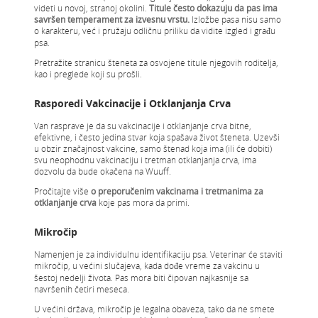
videti u novoj, stranoj okolini.
Titule često dokazuju da pas ima
savršen temperament za izvesnu vrstu.
Izložbe pasa nisu samo
o karakteru, već i pružaju odličnu priliku da vidite izgled i građu
psa.
Pretražite stranicu šteneta za osvojene titule njegovih roditelja,
kao i preglede koji su prošli.
Rasporedi Vakcinacije i Otklanjanja Crva
Van rasprave je da su vakcinacije i otklanjanje crva bitne,
efektivne, i često jedina stvar koja spašava život šteneta. Uzevši
u obzir značajnost vakcine, samo štenad koja ima (ili će dobiti)
svu neophodnu vakcinaciju i tretman otklanjanja crva, ima
dozvolu da bude okačena na Wuuff.
Pročitajte više
o preporučenim vakcinama i tretmanima za
otklanjanje crva
koje pas mora da primi.
Mikročip
Namenjen je za individulnu identifikaciju psa. Veterinar će staviti
mikročip, u većini slučajeva, kada dođe vreme za vakcinu u
šestoj nedelji života. Pas mora biti čipovan najkasnije sa
navršenih četiri meseca.
U većini država, mikročip je legalna obaveza, tako da ne smete