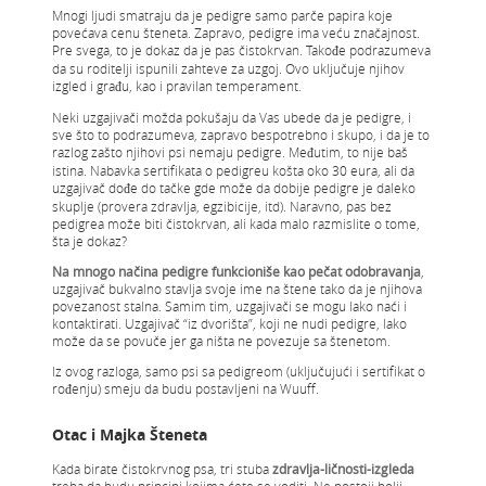
Mnogi ljudi smatraju da je pedigre samo parče papira koje
povećava cenu šteneta. Zapravo, pedigre ima veću značajnost.
Pre svega, to je dokaz da je pas čistokrvan. Takođe podrazumeva
da su roditelji ispunili zahteve za uzgoj. Ovo uključuje njihov
izgled i građu, kao i pravilan temperament.
Neki uzgajivači možda pokušaju da Vas ubede da je pedigre, i
sve što to podrazumeva, zapravo bespotrebno i skupo, i da je to
razlog zašto njihovi psi nemaju pedigre. Međutim, to nije baš
istina. Nabavka sertifikata o pedigreu košta oko 30 eura, ali da
uzgajivač dođe do tačke gde može da dobije pedigre je daleko
skuplje (provera zdravlja, egzibicije, itd). Naravno, pas bez
pedigrea može biti čistokrvan, ali kada malo razmislite o tome,
šta je dokaz?
Na mnogo načina pedigre funkcioniše kao pečat odobravanja
,
uzgajivač bukvalno stavlja svoje ime na štene tako da je njihova
povezanost stalna. Samim tim, uzgajivači se mogu lako naći i
kontaktirati. Uzgajivač “iz dvorišta”, koji ne nudi pedigre, lako
može da se povuče jer ga ništa ne povezuje sa štenetom.
Iz ovog razloga, samo psi sa pedigreom (uključujući i sertifikat o
rođenju) smeju da budu postavljeni na Wuuff.
Otac i Majka Šteneta
Kada birate čistokrvnog psa, tri stuba
zdravlja-ličnosti-izgleda