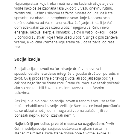
Najbitnija stvar koju treba imati na umu kada istražujete je da
vidite kako će se izabrana rasa uklopiti u Vašu dnevnu rutinu,
životni stil, i Vašim uslovima za život. Morate odlučiti da li ste
sposobni da obavljate neophodne stvari koje izabrana rasa
obično zahteva od Vas (hrana, vežba, češljanje…) i da li je Vaš
dom adekvatan za psa uzeći u obzir njegovu veličinu i nivo
energije. Takođe, alergije, klimatski uslovi u Vašoj lokaciji, i deca
u porodici su stvari koje treba uzeti u obzir. Briga o psu zahteva
vreme, a količina vremena koju treba da uložite zavisi od rase
psa.
Socijalizacija
Socijalizacija se svodi na formiranje društvenih veza i
sposobnost šteneta da se integriše u ljudsko društvo i porodični
život. Ovaj proces traje čitavog života, ali socijalizacija počinje
čak pre nego što se štene rodi. Štene će imati jako težak početak
ako su roditelji bili čuvani u malom kavezu ili u užasnim
uslovima.
Pas koji nije bio pravilno socijalizovan u ranom životu se teško
može rehabilitovati kasnije. Velika je šansa da ce imati poteškoća
da se uklopi u nečiji dom; mogu biti veoma uplašeni, ili se
ponašati neprikladno i izazvati nemir.
Najkritičniji periodi su prva tri meseca sa uzgajivačem.
Prvih
četiri nedelja socijalizacija se dešava sa majkom i ostalim
štenadima iz legla, kada štene dobija prve životne lekcije. U