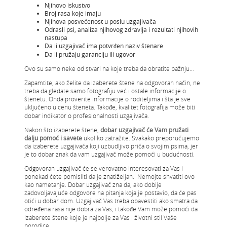
Njihovo iskustvo
Broj rasa koje imaju
Njihova posvećenost u poslu uzgajivača
Odrasli psi, analiza njihovog zdravlja i rezultati njihovih
nastupa
Da li uzgajivač ima potvrđen naziv štenare
Da li pružaju garanciju ili ugovor
Ovo su samo neke od stvari na koje treba da obratite pažnju…
Zapamtite, ako želite da izaberete štene na odgovoran način, ne
treba da gledate samo fotografiju već i ostale informacije o
štenetu. Onda proverite informacije o roditeljima i šta je sve
uključeno u cenu šteneta. Takođe, kvalitet fotografija može biti
dobar indikator o profesionalnosti uzgajivača.
Nakon što izaberete štene,
dobar uzgajivač će Vam pružati
dalju pomoć i savete
ukoliko zatražite. Svakako preporučujemo
da izaberete uzgajivača koji uzbudljivo priča o svojim psima, jer
je to dobar znak da vam uzgajivač može pomoći u budućnosti.
Odgovoran uzgajivač će se verovatno interesovati za Vas i
ponekad ćete pomisliti da je znatiželjan. Nemojte shvatiti ovo
kao nametanje. Dobar uzgajivač zna da, ako dobije
zadovoljavajuće odgovore na pitanja koja je postavio, da će pas
otići u dobar dom. Uzgajivač Vas treba obavestiti ako smatra da
određena rasa nije dobra za Vas, i takođe Vam može pomoći da
izaberete štene koje je najbolje za Vas i životni stil Vaše
porodice.