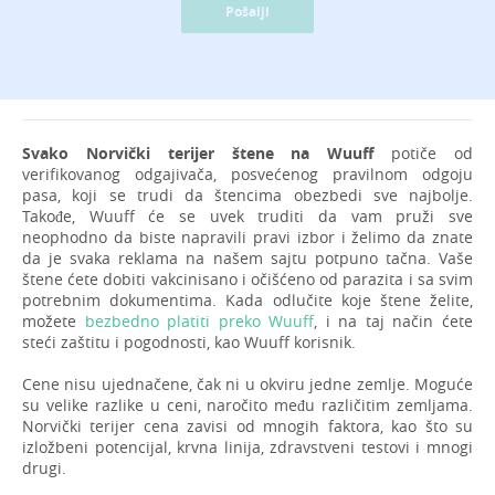
Pošalji
Svako Norvički terijer štene na Wuuff
potiče od
verifikovanog odgajivača, posvećenog pravilnom odgoju
pasa, koji se trudi da štencima obezbedi sve najbolje.
Takođe, Wuuff će se uvek truditi da vam pruži sve
neophodno da biste napravili pravi izbor i želimo da znate
da je svaka reklama na našem sajtu potpuno tačna. Vaše
štene ćete dobiti vakcinisano i očišćeno od parazita i sa svim
potrebnim dokumentima. Kada odlučite koje štene želite,
možete
bezbedno platiti preko Wuuff
, i na taj način ćete
steći zaštitu i pogodnosti, kao Wuuff korisnik.
Cene nisu ujednačene, čak ni u okviru jedne zemlje. Moguće
su velike razlike u ceni, naročito među različitim zemljama.
Norvički terijer cena zavisi od mnogih faktora, kao što su
izložbeni potencijal, krvna linija, zdravstveni testovi i mnogi
drugi.