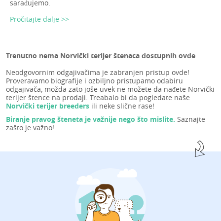
sarađujemo.
Pročitajte dalje >>
Trenutno nema Norvički terijer štenaca dostupnih ovde
Neodgovornim odgajivačima je zabranjen pristup ovde!
Proveravamo biografije i ozbiljno pristupamo odabiru
odgajivača, možda zato joše uvek ne možete da nađete Norvički
terijer štence na prodaji. Treabalo bi da pogledate naše
Norvički terijer breeders
ili neke slične rase!
Biranje pravog šteneta je važnije nego što mislite.
Saznajte
zašto je važno!