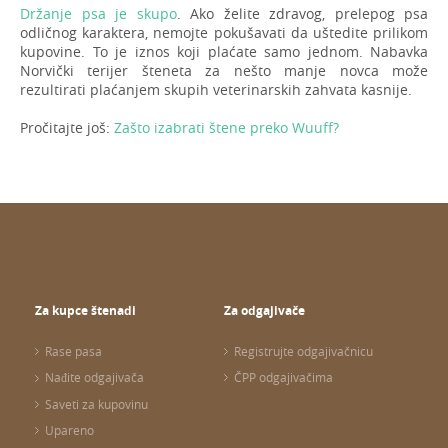
Držanje psa je skupo
. Ako želite zdravog, prelepog psa
odličnog karaktera, nemojte pokušavati da uštedite prilikom
kupovine. To je iznos koji plaćate samo jednom. Nabavka
Norvički terijer šteneta za nešto manje novca može
rezultirati plaćanjem skupih veterinarskih zahvata kasnije.
Pročitajte još:
Zašto izabrati štene preko Wuuff?
Za kupce štenadi
Za odgajivače
Rase pasa
Registrujte odgajivačnicu
Nađite odgajivača
ČPP odgajivačima
Saveti za kupovinu
Upareno