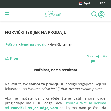
Srpski
RSD
NORVIČKI TERIJER NA PRODAJU
Početna
Štenci na prodaju
Norvički terijer
Sortiraj
Filteri
po
Nažalost, nema rezultata
Na Wuuff, sve
štence za prodaju
su podigli odgajivači koji su
fokusirani na
kvalitet, zdravlje i ljubav prema svojim psima
.
Ako ne možete da pronađete štene vaših snova ovde,
pregledajte našu listu odgajivača i
kontaktirajte sa nekima
od
Norvički terijer odgajivača
sa kojima nam je čast da