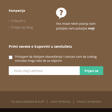
Kompanija
O Wuuff-u
Ako imate nekih pitanja nam
Čitajte naš Blog
pošaljite nam pošaljite
mejl
Primi savete o kupovini u sandučetu
Pristajem da dobijam obaveštenja i svestan sam da svakog
trenutka mogu lako da se odjavim.
Prijavi se
Sva prava zadržava © wuuff
Uslovi korišćenja
Pravila o privatnosti