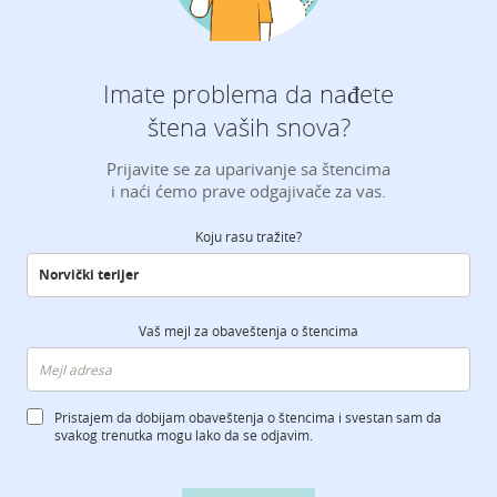
Imate problema da nađete
štena vaših snova?
Prijavite se za uparivanje sa štencima
i naći ćemo prave odgajivače za vas.
Koju rasu tražite?
Vaš mejl za obaveštenja o štencima
Pristajem da dobijam obaveštenja o štencima i svestan sam da
svakog trenutka mogu lako da se odjavim.