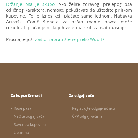
Držanje psa je skupo
. Ako želite zdravog, prelepog psa
odličnog karaktera, nemojte pokušavati da uštedite prilikom
kupovine. To je iznos koji plaćate samo jednom. Nabavka
Artoaški Gonič šteneta za nešto manje novca može
rezultirati plaćanjem skupih veterinarskih zahvata kasnije.
Pročitajte još:
Zašto izabrati štene preko Wuuff?
Za kupce štenadi
Za odgajivače
Rase pasa
Registrujte odgajivačnicu
Nađite odgajivača
ČPP odgajivačima
Saveti za kupovinu
Upareno