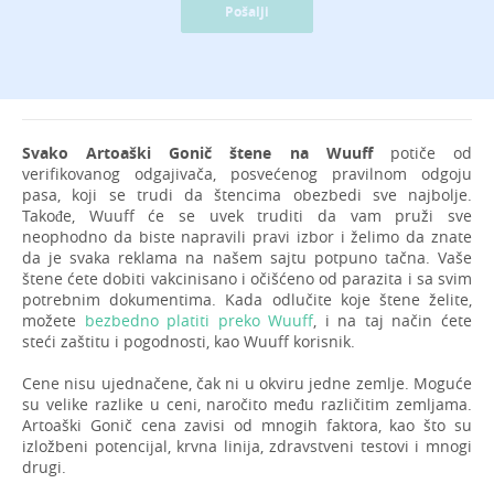
Pošalji
Svako Artoaški Gonič štene na Wuuff
potiče od
verifikovanog odgajivača, posvećenog pravilnom odgoju
pasa, koji se trudi da štencima obezbedi sve najbolje.
Takođe, Wuuff će se uvek truditi da vam pruži sve
neophodno da biste napravili pravi izbor i želimo da znate
da je svaka reklama na našem sajtu potpuno tačna. Vaše
štene ćete dobiti vakcinisano i očišćeno od parazita i sa svim
potrebnim dokumentima. Kada odlučite koje štene želite,
možete
bezbedno platiti preko Wuuff
, i na taj način ćete
steći zaštitu i pogodnosti, kao Wuuff korisnik.
Cene nisu ujednačene, čak ni u okviru jedne zemlje. Moguće
su velike razlike u ceni, naročito među različitim zemljama.
Artoaški Gonič cena zavisi od mnogih faktora, kao što su
izložbeni potencijal, krvna linija, zdravstveni testovi i mnogi
drugi.