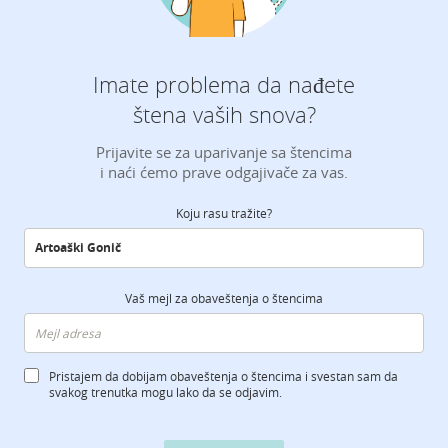
Imate problema da nađete
štena vaših snova?
Prijavite se za uparivanje sa štencima
i naći ćemo prave odgajivače za vas.
Koju rasu tražite?
Vaš mejl za obaveštenja o štencima
Pristajem da dobijam obaveštenja o štencima i svestan sam da
svakog trenutka mogu lako da se odjavim.