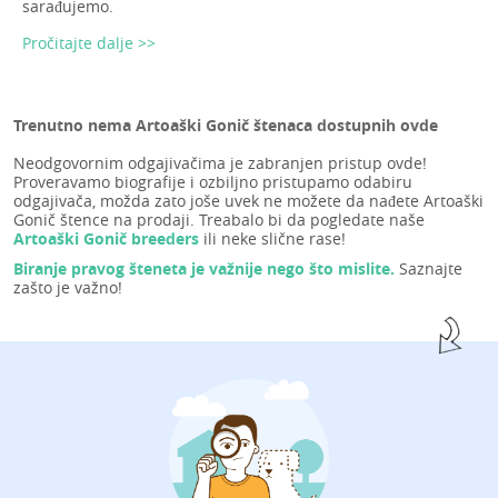
sarađujemo.
Pročitajte dalje >>
Trenutno nema Artoaški Gonič štenaca dostupnih ovde
Neodgovornim odgajivačima je zabranjen pristup ovde!
Proveravamo biografije i ozbiljno pristupamo odabiru
odgajivača, možda zato joše uvek ne možete da nađete Artoaški
Gonič štence na prodaji. Treabalo bi da pogledate naše
Artoaški Gonič breeders
ili neke slične rase!
Biranje pravog šteneta je važnije nego što mislite.
Saznajte
zašto je važno!