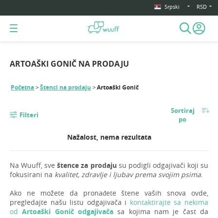
Srpski
RSD
ARTOAŠKI GONIČ NA PRODAJU
Početna
Štenci na prodaju
Artoaški Gonič
Sortiraj
Filteri
po
Nažalost, nema rezultata
Na Wuuff, sve
štence za prodaju
su podigli odgajivači koji su
fokusirani na
kvalitet, zdravlje i ljubav prema svojim psima
.
Ako ne možete da pronađete štene vaših snova ovde,
pregledajte našu listu odgajivača i
kontaktirajte sa nekima
od
Artoaški Gonič odgajivača
sa kojima nam je čast da