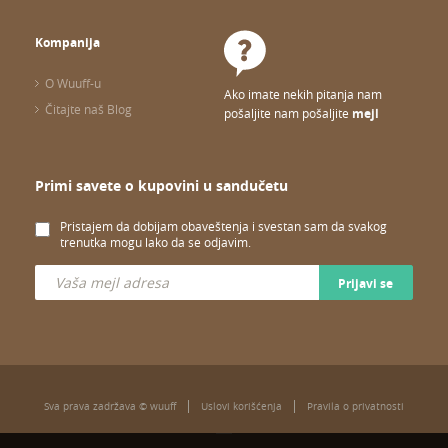
Kompanija
O Wuuff-u
Ako imate nekih pitanja nam
Čitajte naš Blog
pošaljite nam pošaljite
mejl
Primi savete o kupovini u sandučetu
Pristajem da dobijam obaveštenja i svestan sam da svakog
trenutka mogu lako da se odjavim.
Prijavi se
Sva prava zadržava © wuuff
Uslovi korišćenja
Pravila o privatnosti