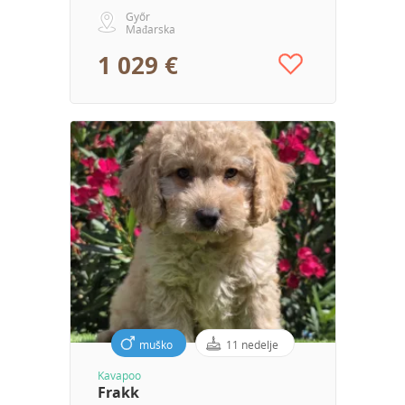
Győr
Mađarska
1 029 €
muško
11 nedelje
Kavapoo
Frakk