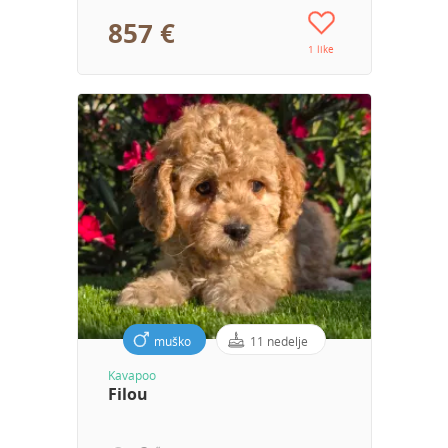
857 €
1 like
muško
11 nedelje
Kavapoo
Filou