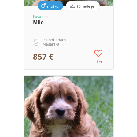
muško
10 nedelje
Kavapoo
Milo
Püspökladány
Mađarska
857 €
1 like