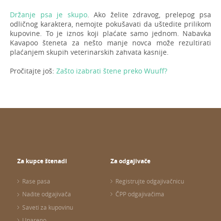
Držanje psa je skupo
. Ako želite zdravog, prelepog psa
odličnog karaktera, nemojte pokušavati da uštedite prilikom
kupovine. To je iznos koji plaćate samo jednom. Nabavka
Kavapoo šteneta za nešto manje novca može rezultirati
plaćanjem skupih veterinarskih zahvata kasnije.
Pročitajte još:
Zašto izabrati štene preko Wuuff?
Za kupce štenadi
Za odgajivače
Rase pasa
Registrujte odgajivačnicu
Nađite odgajivača
ČPP odgajivačima
Saveti za kupovinu
Upareno