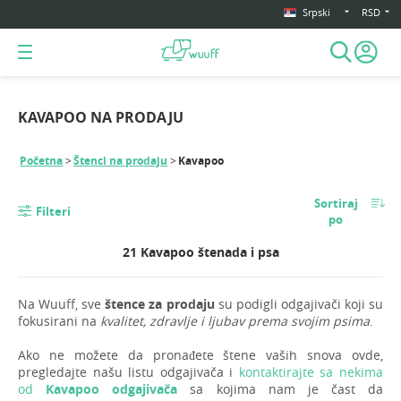
Srpski
RSD
KAVAPOO NA PRODAJU
Početna
Štenci na prodaju
Kavapoo
Sortiraj
Filteri
po
21 Kavapoo štenada i psa
Na Wuuff, sve
štence za prodaju
su podigli odgajivači koji su
fokusirani na
kvalitet, zdravlje i ljubav prema svojim psima
.
Ako ne možete da pronađete štene vaših snova ovde,
pregledajte našu listu odgajivača i
kontaktirajte sa nekima
od
Kavapoo odgajivača
sa kojima nam je čast da