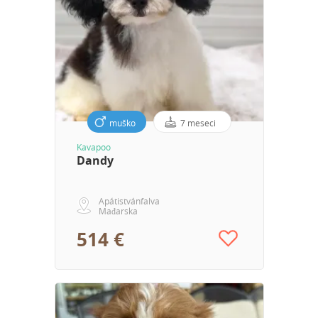
muško
7 meseci
Kavapoo
Dandy
Apátistvánfalva
Mađarska
514 €