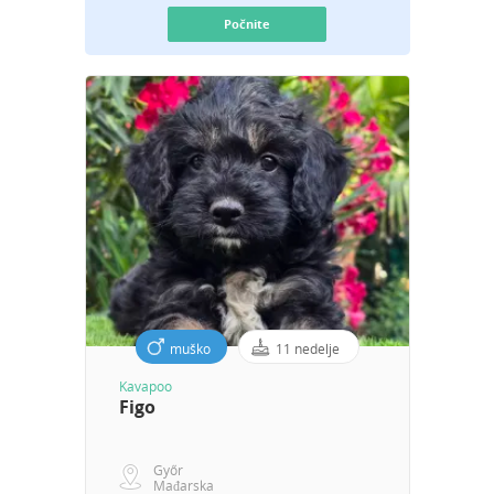
Počnite
muško
11 nedelje
Kavapoo
Figo
Győr
Mađarska