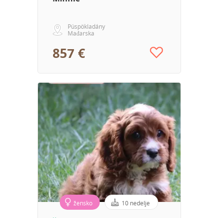
Püspökladány
Mađarska
857 €
žensko
10 nedelje