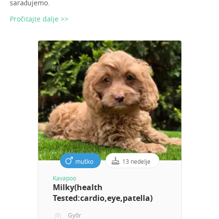
sarađujemo.
Pročitajte dalje >>
muško
13 nedelje
Kavapoo
Milky(health
Tested:cardio,eye,patella)
Győr