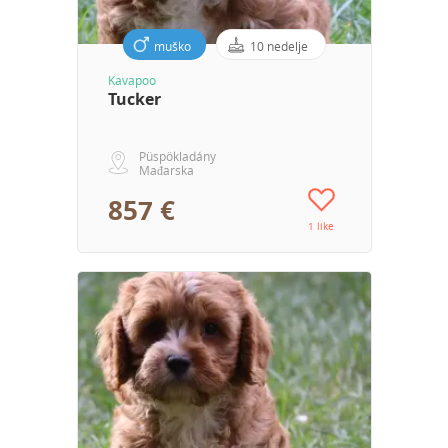
muško
10 nedelje
Kavapoo
Tucker
Püspökladány
Mađarska
857 €
1 like