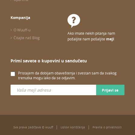
Kompanija
O Wuuff-u
Ako imate nekih pitanja nam
Čitajte naš Blog
pošaljite nam pošaljite
mejl
Primi savete o kupovini u sandučetu
Pristajem da dobijam obaveštenja i svestan sam da svakog
trenutka mogu lako da se odjavim.
Prijavi se
Sva prava zadržava © wuuff
Uslovi korišćenja
Pravila o privatnosti