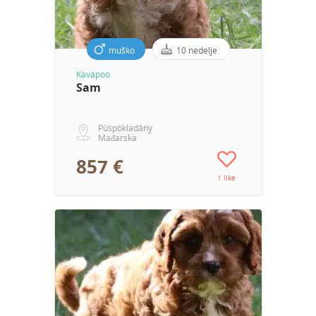
muško
10 nedelje
Kavapoo
Sam
Püspökladány
Mađarska
857 €
1 like