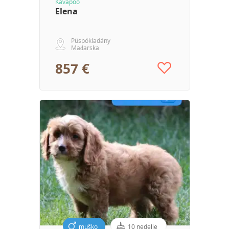
Kavapoo
Elena
Püspökladány
Mađarska
857 €
muško
10 nedelje