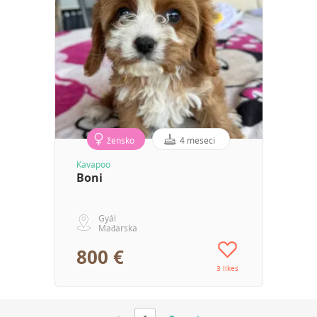
žensko
4 meseci
Kavapoo
Boni
Gyál
Mađarska
800 €
3 likes