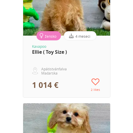
žensko
4 meseci
Kavapoo
Ellie ( Toy Size )
Apátistvánfalva
Mađarska
1 014 €
2 likes