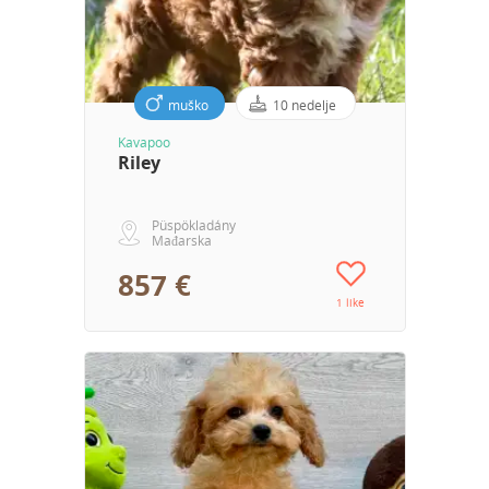
muško
10 nedelje
Kavapoo
Riley
Püspökladány
Mađarska
857 €
1 like