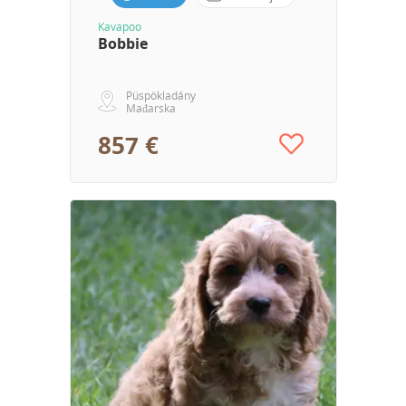
Kavapoo
Bobbie
Püspökladány
Mađarska
857 €