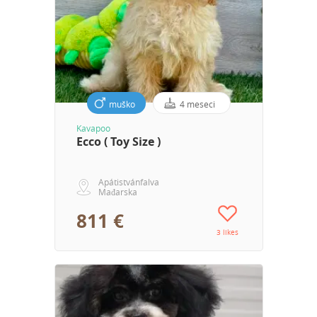
muško
4 meseci
Kavapoo
Ecco ( Toy Size )
Apátistvánfalva
Mađarska
811 €
3 likes