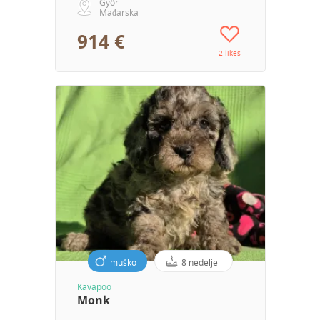
Győr
Mađarska
914 €
2 likes
muško
8 nedelje
Kavapoo
Monk