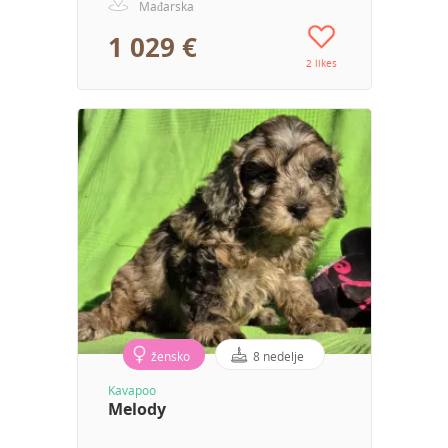
Mađarska
1 029 €
2 likes
žensko
8 nedelje
Kavapoo
Melody