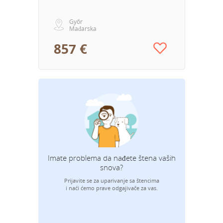
Győr
Mađarska
857 €
Imate problema da nađete štena vaših
snova?
Prijavite se za uparivanje sa štencima
i naći ćemo prave odgajivače za vas.