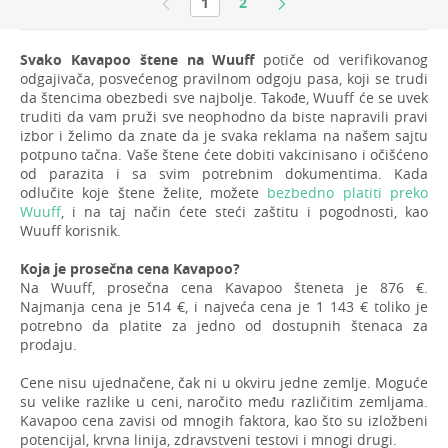
1
2
Svako Kavapoo štene na Wuuff
potiče od verifikovanog
odgajivača, posvećenog pravilnom odgoju pasa, koji se trudi
da štencima obezbedi sve najbolje. Takođe, Wuuff će se uvek
truditi da vam pruži sve neophodno da biste napravili pravi
izbor i želimo da znate da je svaka reklama na našem sajtu
potpuno tačna. Vaše štene ćete dobiti vakcinisano i očišćeno
od parazita i sa svim potrebnim dokumentima. Kada
odlučite koje štene želite, možete
bezbedno platiti preko
Wuuff
, i na taj način ćete steći zaštitu i pogodnosti, kao
Wuuff korisnik.
Koja je prosečna cena Kavapoo?
Na Wuuff, prosečna cena Kavapoo šteneta je 876 €.
Najmanja cena je 514 €, i najveća cena je 1 143 € toliko je
potrebno da platite za jedno od dostupnih štenaca za
prodaju.
Cene nisu ujednačene, čak ni u okviru jedne zemlje. Moguće
su velike razlike u ceni, naročito među različitim zemljama.
Kavapoo cena zavisi od mnogih faktora, kao što su izložbeni
potencijal, krvna linija, zdravstveni testovi i mnogi drugi.