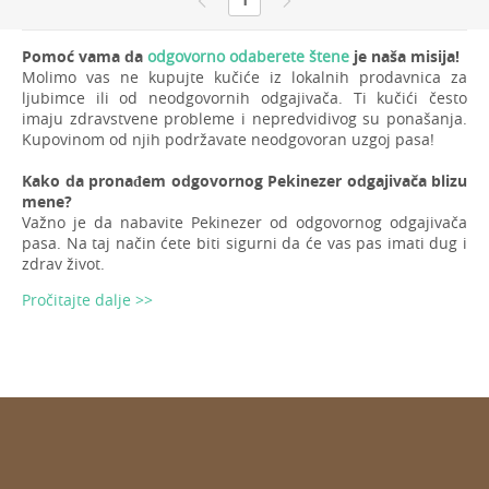
Pomoć vama da
odgovorno odaberete štene
je naša misija!
Molimo vas ne kupujte kučiće iz lokalnih prodavnica za
ljubimce ili od neodgovornih odgajivača. Ti kučići često
imaju zdravstvene probleme i nepredvidivog su ponašanja.
Kupovinom od njih podržavate neodgovoran uzgoj pasa!
Kako da pronađem odgovornog Pekinezer odgajivača blizu
mene?
Važno je da nabavite Pekinezer od odgovornog odgajivača
pasa. Na taj način ćete biti sigurni da će vas pas imati dug i
zdrav život.
Pročitajte dalje >>