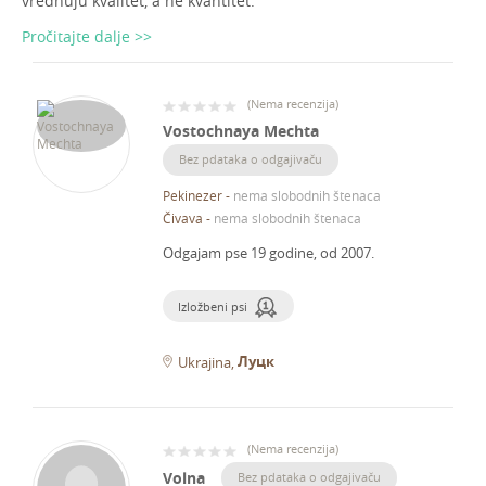
vrednuju kvalitet, a ne kvantitet.
Pročitajte dalje >>
(
Nema recenzija
)
Vostochnaya Mechta
Bez pdataka o odgajivaču
Pekinezer
-
nema slobodnih štenaca
Čivava
-
nema slobodnih štenaca
Odgajam pse 19 godine, od 2007.
Izložbeni psi
Луцк
Ukrajina
(
Nema recenzija
)
Volna
Bez pdataka o odgajivaču