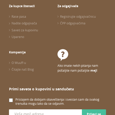
Za kupce štenadi
Za odgajivače
Rase pasa
Registrujte odgajivačnicu
Nađite odgajivača
ČPP odgajivačima
Saveti za kupovinu
Upareno
Kompanija
O Wuuff-u
Ako imate nekih pitanja nam
Čitajte naš Blog
pošaljite nam pošaljite
mejl
Primi savete o kupovini u sandučetu
Pristajem da dobijam obaveštenja i svestan sam da svakog
trenutka mogu lako da se odjavim.
Prijavi se