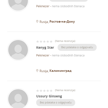
Pekinezer
-
nema slobodnih štenaca
Ростов-на-Дону
Rusija
(
Nema recenzija
)
Kenyg Star
Bez pdataka o odgajivaču
Pekinezer
-
nema slobodnih štenaca
Калининград
Rusija
(
Nema recenzija
)
Ussury Ginseng
Bez pdataka o odgajivaču