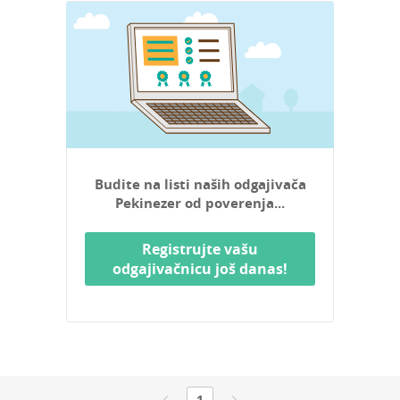
Budite na listi naših odgajivača
Pekinezer od poverenja...
Registrujte vašu
odgajivačnicu još danas!
1