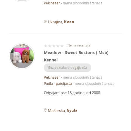
Pekinezer
-
nema slobodnih štenaca
Киев
Ukrajina
(
Nema recenzija
)
Meadow - Sweet Bostons ( Msb)
Kennel
Bez pdataka o odgajivaču
Pekinezer
-
nema slobodnih štenaca
Pudla - patuljasta
-
nema slobodnih štenaca
Odgajam pse 18 godine, od 2008.
Gyula
Mađarska