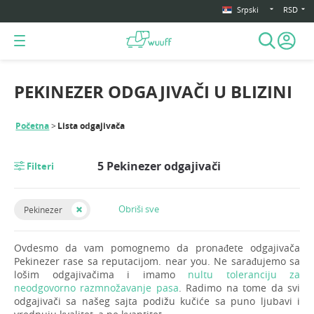
Srpski
RSD
PEKINEZER ODGAJIVAČI U BLIZINI
Početna
Lista odgajivača
5 Pekinezer odgajivači
Filteri
Obriši sve
Pekinezer
Ovdesmo da vam pomognemo da pronađete odgajivača
Pekinezer rase sa reputacijom. near you. Ne sarađujemo sa
lošim odgajivačima i imamo
nultu toleranciju za
neodgovorno razmnožavanje pasa
. Radimo na tome da svi
odgajivači sa našeg sajta podižu kučiće sa puno ljubavi i