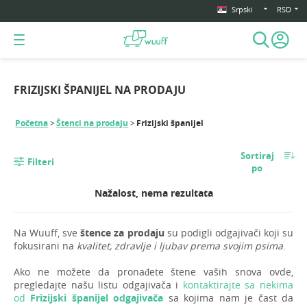
Srpski
RSD
FRIZIJSKI ŠPANIJEL NA PRODAJU
Početna
Štenci na prodaju
Frizijski španijel
Sortiraj
Filteri
po
Nažalost, nema rezultata
Na Wuuff, sve
štence za prodaju
su podigli odgajivači koji su
fokusirani na
kvalitet, zdravlje i ljubav prema svojim psima
.
Ako ne možete da pronađete štene vaših snova ovde,
pregledajte našu listu odgajivača i
kontaktirajte sa nekima
od
Frizijski španijel odgajivača
sa kojima nam je čast da