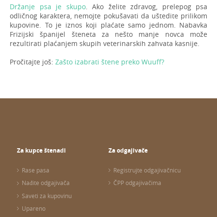
Držanje psa je skupo
. Ako želite zdravog, prelepog psa
odličnog karaktera, nemojte pokušavati da uštedite prilikom
kupovine. To je iznos koji plaćate samo jednom. Nabavka
Frizijski španijel šteneta za nešto manje novca može
rezultirati plaćanjem skupih veterinarskih zahvata kasnije.
Pročitajte još:
Zašto izabrati štene preko Wuuff?
Za kupce štenadi
Za odgajivače
Rase pasa
Registrujte odgajivačnicu
Nađite odgajivača
ČPP odgajivačima
Saveti za kupovinu
Upareno