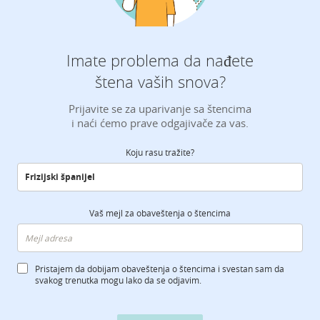
Imate problema da nađete
štena vaših snova?
Prijavite se za uparivanje sa štencima
i naći ćemo prave odgajivače za vas.
Koju rasu tražite?
Vaš mejl za obaveštenja o štencima
Pristajem da dobijam obaveštenja o štencima i svestan sam da
svakog trenutka mogu lako da se odjavim.