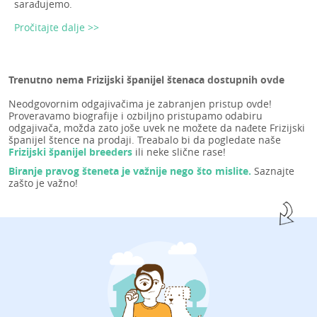
sarađujemo.
Pročitajte dalje >>
Trenutno nema Frizijski španijel štenaca dostupnih ovde
Neodgovornim odgajivačima je zabranjen pristup ovde!
Proveravamo biografije i ozbiljno pristupamo odabiru
odgajivača, možda zato joše uvek ne možete da nađete Frizijski
španijel štence na prodaji. Treabalo bi da pogledate naše
Frizijski španijel breeders
ili neke slične rase!
Biranje pravog šteneta je važnije nego što mislite.
Saznajte
zašto je važno!