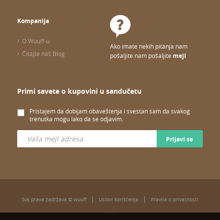
Kompanija
O Wuuff-u
Ako imate nekih pitanja nam
Čitajte naš Blog
pošaljite nam pošaljite
mejl
Primi savete o kupovini u sandučetu
Pristajem da dobijam obaveštenja i svestan sam da svakog
trenutka mogu lako da se odjavim.
Prijavi se
Sva prava zadržava © wuuff
Uslovi korišćenja
Pravila o privatnosti