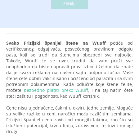
Pošalji
Svako Frizijski španijel štene na Wuuff
potiče od
verifikovanog odgajivača, posvećenog pravilnom odgoju
pasa, koji se trudi da štencima obezbedi sve najbolje.
Takođe, Wuuff će se uvek truditi da vam pruži sve
neophodno da biste napravili pravi izbor i želimo da znate
da je svaka reklama na našem sajtu potpuno tačna. Vaše
štene ćete dobiti vakcinisano i očišćeno od parazita i sa svim
potrebnim dokumentima. Kada odlučite koje štene želite,
možete
bezbedno platiti preko Wuuff
, i na taj način ćete
steći zaštitu i pogodnosti, kao Wuuff korisnik.
Cene nisu ujednačene, čak ni u okviru jedne zemlje. Moguće
su velike razlike u ceni, naročito među različitim zemljama.
Frizijski španijel cena zavisi od mnogih faktora, kao što su
izložbeni potencijal, krvna linija, zdravstveni testovi i mnogi
drugi.