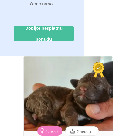
ćemo tamo!
Dobijte besplatnu
ponudu
žensko
2 nedelje