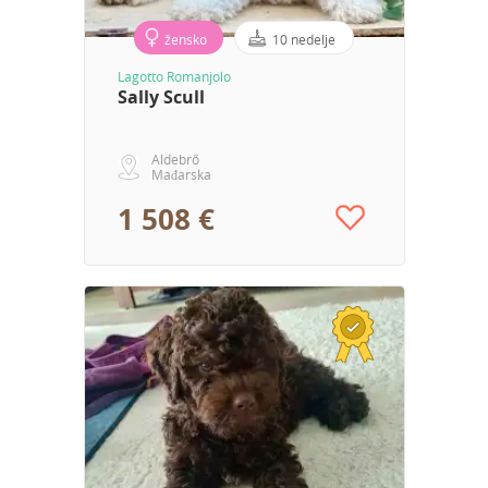
žensko
10 nedelje
Lagotto Romanjolo
Sally Scull
Aldebrő
Mađarska
1 508 €