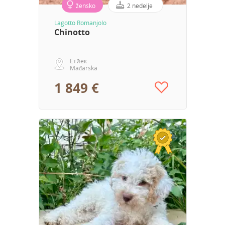
žensko
2 nedelje
Lagotto Romanjolo
Chinotto
Етйек
Mađarska
1 849 €