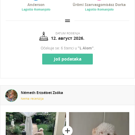
Anderson
Ürömi Szarvasgombász Dorka
Lagotto Romanjolo
Lagotto Romanjolo
DATUM ROĐENJA
12. август 2026.
Očekuje se: 6 štenci u
"L Alom"
.
Još podataka
Németh Erzsébet Zsóka
Nema recenzija