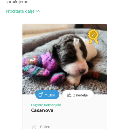
sarađujemo.
Pročitajte dalje >>
muško
2 nedelje
Lagotto Romanjolo
Casanova
Етйек