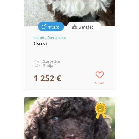
muško
6 meseci
Lagotto Romanjolo
Csoki
Szabadka
Srbija
1 252 €
2 likes