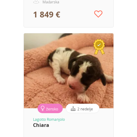
Mađarska
1 849 €
žensko
2 nedelje
Lagotto Romanjolo
Chiara