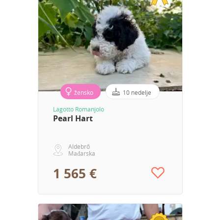
žensko
10 nedelje
Lagotto Romanjolo
Pearl Hart
Aldebrő
Mađarska
1 565 €