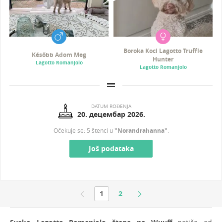
Boroka Koci Lagotto Truffle
Később Adom Meg
Hunter
Lagotto Romanjolo
Lagotto Romanjolo
DATUM ROĐENJA
20. децембар 2026.
Očekuje se: 5 štenci u
"Norandrahanna"
.
Još podataka
1
2