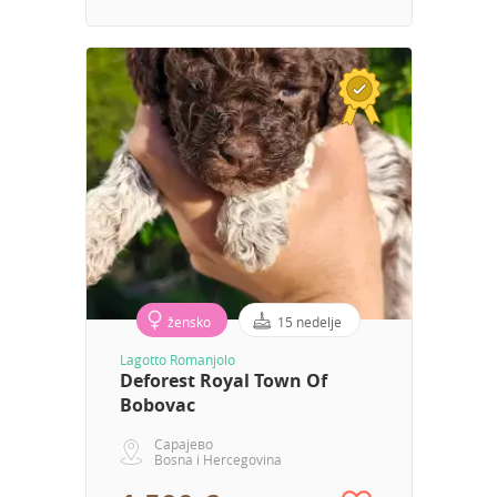
žensko
15 nedelje
Lagotto Romanjolo
Deforest Royal Town Of
Bobovac
Сарајево
Bosna i Hercegovina