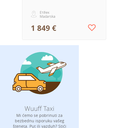
Етйек
Mađarska
1 849 €
Wuuff Taxi
Mi ćemo se pobrinuti za
bezbednu isporuku vašeg
šteneta. Put ili vazduh? Stići