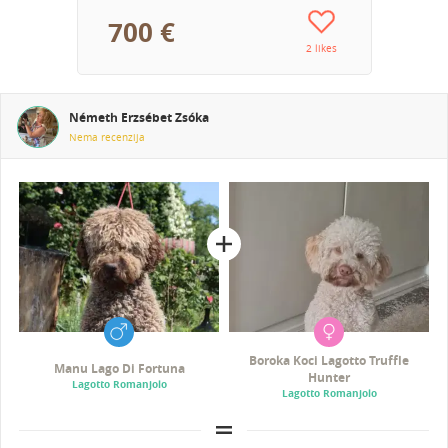
700 €
2 likes
Németh Erzsébet Zsóka
Nema recenzija
Boroka Koci Lagotto Truffle
Manu Lago Di Fortuna
Hunter
Lagotto Romanjolo
Lagotto Romanjolo