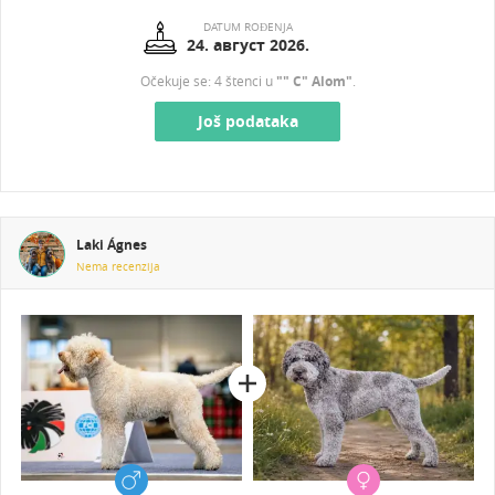
DATUM ROĐENJA
24. август 2026.
Očekuje se: 4 štenci u
"" C" Alom"
.
Još podataka
Laki Ágnes
Nema recenzija