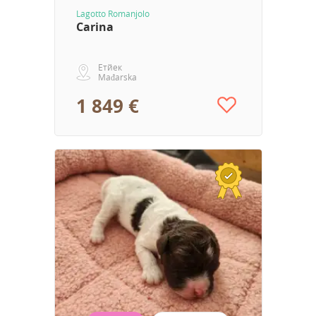
Lagotto Romanjolo
Carina
Етйек
Mađarska
1 849 €