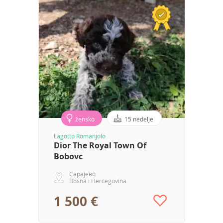
žensko
15 nedelje
Lagotto Romanjolo
Dior The Royal Town Of
Bobovc
Сарајево
Bosna i Hercegovina
1 500 €