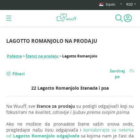
Srpski
RSD
LAGOTTO ROMANJOLO NA PRODAJU
Početna
Štenci na prodaju
Lagotto Romanjolo
Sortiraj
Filteri
po
22 Lagotto Romanjolo štenada i psa
Na Wuuff, sve
štence za prodaju
su podigli odgajivači koji su
fokusirani na
kvalitet, zdravlje i ljubav prema svojim psima
.
Ako ne možete da pronađete štene vaših snova ovde,
pregledajte našu listu odgajivača i
kontaktirajte sa nekima
od
Lagotto Romanjolo odgajivača
sa kojima nam je čast da