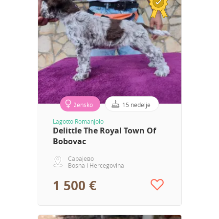
žensko
15 nedelje
Lagotto Romanjolo
Delittle The Royal Town Of
Bobovac
Сарајево
Bosna i Hercegovina
1 500 €