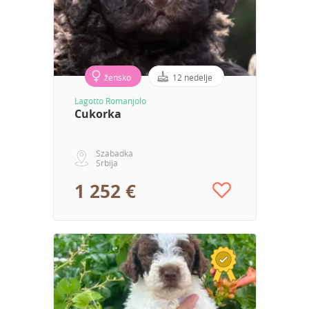
žensko
12 nedelje
Lagotto Romanjolo
Cukorka
Szabadka
Srbija
1 252 €