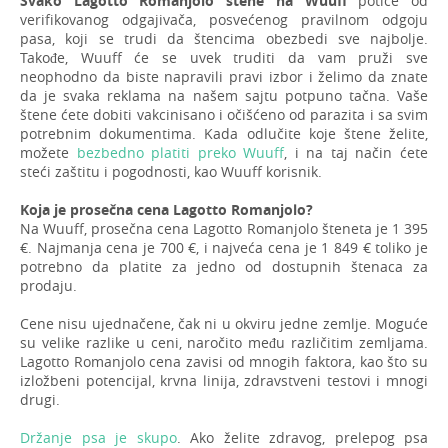
Svako Lagotto Romanjolo štene na Wuuff
potiče od
verifikovanog odgajivača, posvećenog pravilnom odgoju
pasa, koji se trudi da štencima obezbedi sve najbolje.
Takođe, Wuuff će se uvek truditi da vam pruži sve
neophodno da biste napravili pravi izbor i želimo da znate
da je svaka reklama na našem sajtu potpuno tačna. Vaše
štene ćete dobiti vakcinisano i očišćeno od parazita i sa svim
potrebnim dokumentima. Kada odlučite koje štene želite,
možete
bezbedno platiti preko Wuuff
, i na taj način ćete
steći zaštitu i pogodnosti, kao Wuuff korisnik.
Koja je prosečna cena Lagotto Romanjolo?
Na Wuuff, prosečna cena Lagotto Romanjolo šteneta je 1 395
€. Najmanja cena je 700 €, i najveća cena je 1 849 € toliko je
potrebno da platite za jedno od dostupnih štenaca za
prodaju.
Cene nisu ujednačene, čak ni u okviru jedne zemlje. Moguće
su velike razlike u ceni, naročito među različitim zemljama.
Lagotto Romanjolo cena zavisi od mnogih faktora, kao što su
izložbeni potencijal, krvna linija, zdravstveni testovi i mnogi
drugi.
Držanje psa je skupo
. Ako želite zdravog, prelepog psa