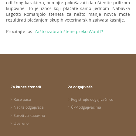
odličnog karaktera, nemojte pokušavati da uštedite prilikom
kupovine. To je iznos koji plaćate samo jednom. Nabavka
Lagotto Romanjolo šteneta za nešto manje novca može
rezultirati plaćanjem skupih veterinarskih zahvata kasnije.
Pročitajte još:
Zašto izabrati štene preko Wuuff?
Za kupce štenadi
Za odgajivače
Rase pasa
Registrujte odgajivačnicu
Nađite odgajivača
ČPP odgajivačima
Saveti za kupovinu
Upareno