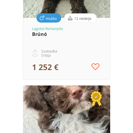
muško
12 nedelje
Lagotto Romanjolo
Brúnó
Szabadka
Srbija
1 252 €