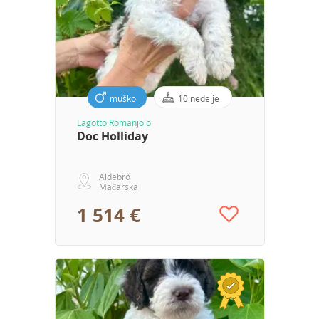
muško
10 nedelje
Lagotto Romanjolo
Doc Holliday
Aldebrő
Mađarska
1 514 €