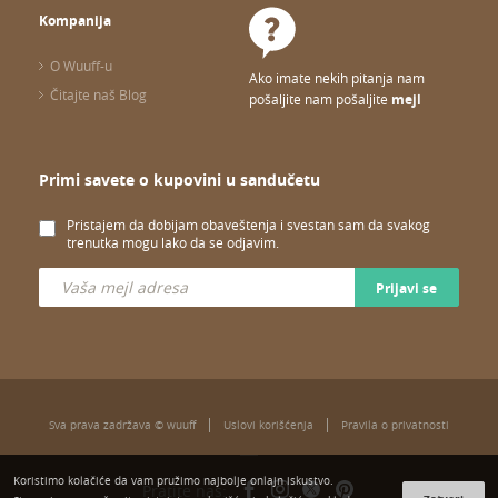
Kompanija
O Wuuff-u
Ako imate nekih pitanja nam
Čitajte naš Blog
pošaljite nam pošaljite
mejl
Primi savete o kupovini u sandučetu
Pristajem da dobijam obaveštenja i svestan sam da svakog
trenutka mogu lako da se odjavim.
Prijavi se
Sva prava zadržava © wuuff
Uslovi korišćenja
Pravila o privatnosti
Koristimo kolačiće da vam pružimo najbolje onlajn iskustvo.
Pratite nas: