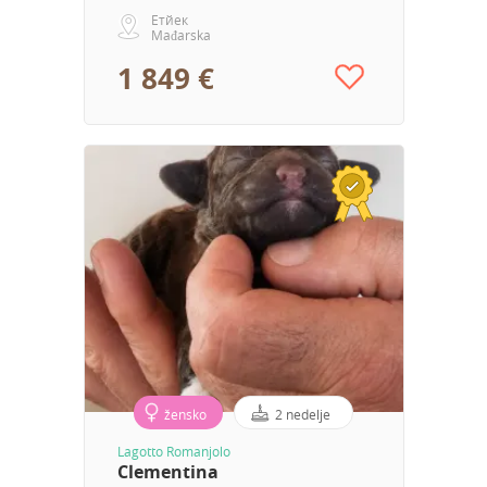
Етйек
Mađarska
1 849 €
žensko
2 nedelje
Lagotto Romanjolo
Clementina