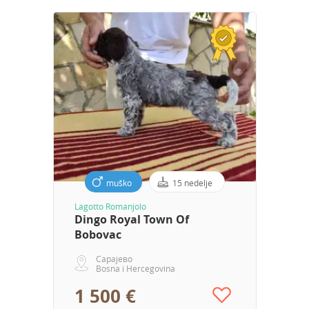
muško
15 nedelje
Lagotto Romanjolo
Dingo Royal Town Of
Bobovac
Сарајево
Bosna i Hercegovina
1 500 €