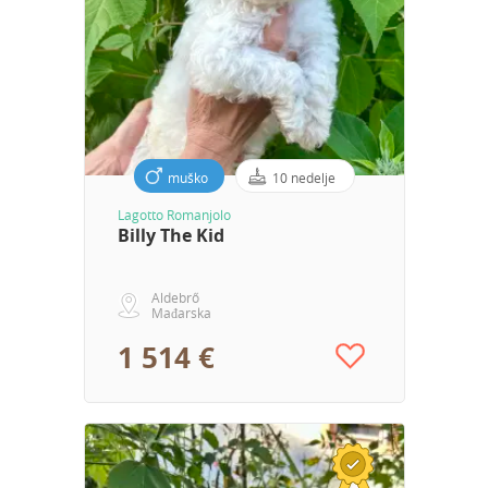
muško
10 nedelje
Lagotto Romanjolo
Billy The Kid
Aldebrő
Mađarska
1 514 €