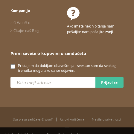
Kompanija
O Wuuff-u
Ako imate nekih pitanja nam
Čitajte naš Blog
pošaljite nam pošaljite
mejl
Primi savete o kupovini u sandučetu
Pristajem da dobijam obaveštenja i svestan sam da svakog
trenutka mogu lako da se odjavim.
Prijavi se
Sva prava zadržava © wuuff
Uslovi korišćenja
Pravila o privatnosti