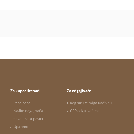
Za kupce štenadi
Za odgajivače
Rase pasa
Registrujte odgajivačnicu
Nađite odgajivača
ČPP odgajivačima
Saveti za kupovinu
Upareno