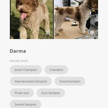
Darma
PRIKAŽI ISHOD
Junior Champion
Champion
Internacionalni šampion
Grand šampion
Prvak rase
Euro šampion
Svetski šampion