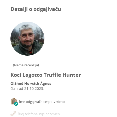
Detalji o odgajivaču
(
Nema recenzija
)
Koci Lagotto Truffle Hunter
Oláhné Horváth Ágnes
član od
21.10.2023.
Ime odgajivačnice: potvrđeno
Broj telefona: nije potvrđen