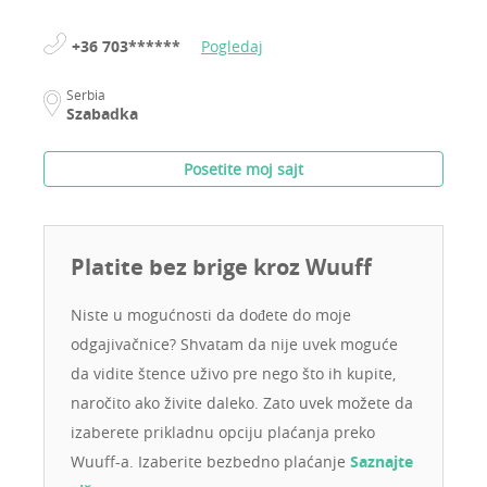
+36 703******
Pogledaj
Serbia
Szabadka
Posetite moj sajt
Platite bez brige kroz Wuuff
Niste u mogućnosti da dođete do moje
odgajivačnice? Shvatam da nije uvek moguće
da vidite štence uživo pre nego što ih kupite,
naročito ako živite daleko. Zato uvek možete da
izaberete prikladnu opciju plaćanja preko
Wuuff-a. Izaberite bezbedno plaćanje
Saznajte