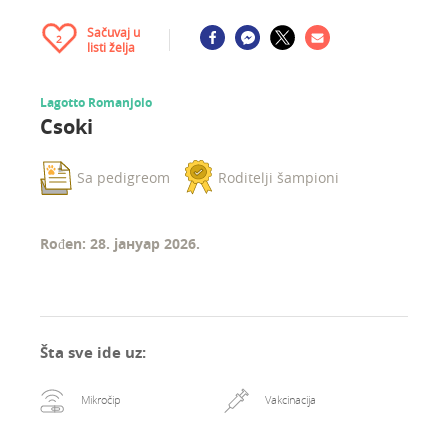
Sačuvaj u
2
listi želja
Lagotto Romanjolo
Csoki
Sa pedigreom
Roditelji šampioni
Rođen: 28. јануар 2026.
Šta sve ide uz
:
Mikročip
Vakcinacija