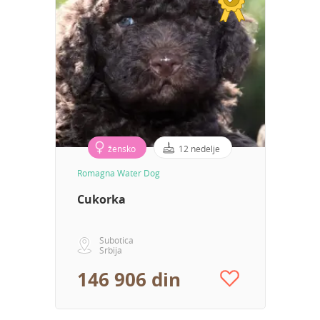
žensko
12 nedelje
Romagna Water Dog
Cukorka
Subotica
Srbija
146 906 din