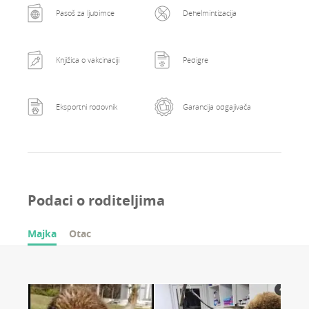
Pasoš za ljubimce
Dehelmintizacija
Knjižica o vakcinaciji
Pedigre
Eksportni rodovnik
Garancija odgajivača
Podaci o roditeljima
Majka
Otac