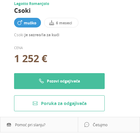
Lagotto Romanjolo
Csoki
muško
6 meseci
Csoki
je sazreo/la za kući
CENA
1 252 €
Pozovi odgajivača
Poruka za odgajivača
Pomoć pri slanju?
Četujmo