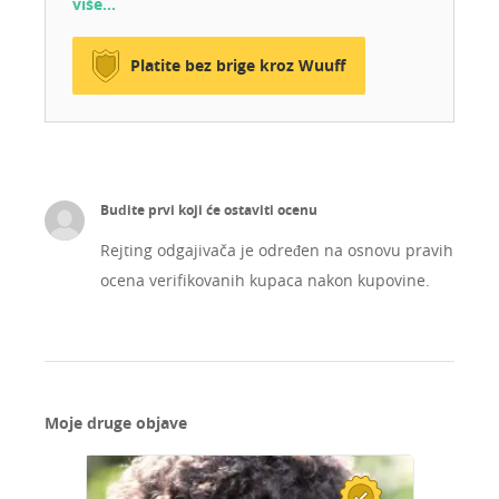
više…
Platite bez brige kroz Wuuff
Budite prvi koji će ostaviti ocenu
Rejting odgajivača je određen na osnovu pravih
ocena verifikovanih kupaca nakon kupovine.
Moje druge objave