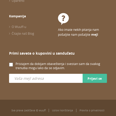
Upareno
Kompanija
O Wuuff-u
Ako imate nekih pitanja nam
Čitajte naš Blog
pošaljite nam pošaljite
mejl
Primi savete o kupovini u sandučetu
Pristajem da dobijam obaveštenja i svestan sam da svakog
trenutka mogu lako da se odjavim.
Prijavi se
Sva prava zadržava © wuuff
Uslovi korišćenja
Pravila o privatnosti