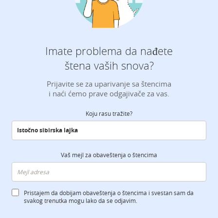
Imate problema da nađete
štena vaših snova?
Prijavite se za uparivanje sa štencima
i naći ćemo prave odgajivače za vas.
Koju rasu tražite?
Vaš mejl za obaveštenja o štencima
Pristajem da dobijam obaveštenja o štencima i svestan sam da
svakog trenutka mogu lako da se odjavim.