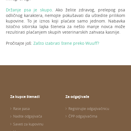
Držanje psa je skupo
. Ako želite zdravog, prelepog psa
odličnog karaktera, nemojte pokušavati da uštedite prilikom
kupovine. To je iznos koji plaćate samo jednom. Nabavka
Istočno sibirska lajka šteneta za nešto manje novca može
rezultirati plaćanjem skupih veterinarskih zahvata kasnije.
Pročitajte još:
Zašto izabrati štene preko Wuuff?
Za kupce štenadi
Za odgajivače
Rase pasa
Registrujte odgajivačnicu
Nađite odgajivača
ČPP odgajivačima
Saveti za kupovinu