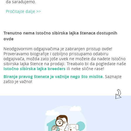
da sarađujemo.
Pročitajte dalje >>
Trenutno nema Istočno sibirska lajka štenaca dostupnih
ovde
Neodgovornim odgajivačima je zabranjen pristup ovde!
Proveravamo biografije i ozbiljno pristupamo odabiru
odgajivača, možda zato joše uvek ne možete da nađete Istočno
sibirska lajka štence na prodaji. Treabalo bi da pogledate naše
Istočno sibirska lajka breeders
ili neke slične rase!
Biranje pravog šteneta je važnije nego što mislite.
Saznajte
zašto je važno!