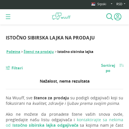
Srpski
RSD
ISTOČNO SIBIRSKA LAJKA NA PRODAJU
Početna
Štenci na prodaju
Istočno sibirska lajka
Sortiraj
Filteri
po
Nažalost, nema rezultata
Na Wuuff, sve
štence za prodaju
su podigli odgajivači koji su
fokusirani na
kvalitet, zdravlje i ljubav prema svojim psima
.
Ako ne možete da pronađete štene vaših snova ovde,
pregledajte našu listu odgajivača i
kontaktirajte sa nekima
od
Istočno sibirska lajka odgajivača
sa kojima nam je čast