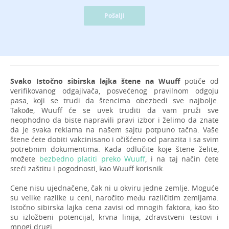
Pošalji
Svako Istočno sibirska lajka štene na Wuuff
potiče od
verifikovanog odgajivača, posvećenog pravilnom odgoju
pasa, koji se trudi da štencima obezbedi sve najbolje.
Takođe, Wuuff će se uvek truditi da vam pruži sve
neophodno da biste napravili pravi izbor i želimo da znate
da je svaka reklama na našem sajtu potpuno tačna. Vaše
štene ćete dobiti vakcinisano i očišćeno od parazita i sa svim
potrebnim dokumentima. Kada odlučite koje štene želite,
možete
bezbedno platiti preko Wuuff
, i na taj način ćete
steći zaštitu i pogodnosti, kao Wuuff korisnik.
Cene nisu ujednačene, čak ni u okviru jedne zemlje. Moguće
su velike razlike u ceni, naročito među različitim zemljama.
Istočno sibirska lajka cena zavisi od mnogih faktora, kao što
su izložbeni potencijal, krvna linija, zdravstveni testovi i
mnogi drugi.