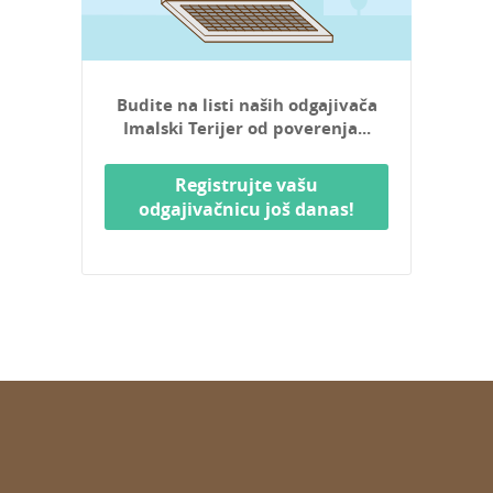
Budite na listi naših odgajivača
Imalski Terijer od poverenja...
Registrujte vašu
odgajivačnicu još danas!