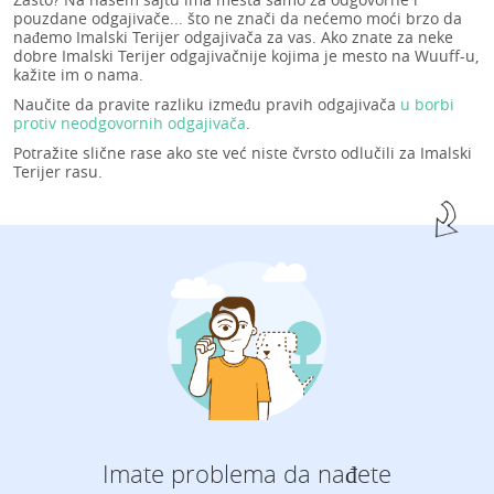
pouzdane odgajivače... što ne znači da nećemo moći brzo da
nađemo Imalski Terijer odgajivača za vas. Ako znate za neke
dobre Imalski Terijer odgajivačnije kojima je mesto na Wuuff-u,
kažite im o nama.
Naučite da pravite razliku između pravih odgajivača
u borbi
protiv neodgovornih odgajivača
.
Potražite slične rase ako ste već niste čvrsto odlučili za Imalski
Terijer rasu.
Imate problema da nađete