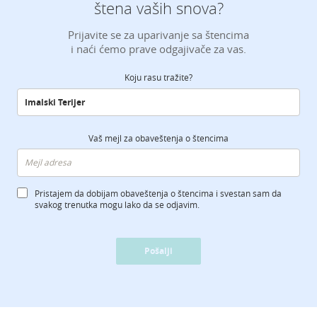
štena vaših snova?
Prijavite se za uparivanje sa štencima
i naći ćemo prave odgajivače za vas.
Koju rasu tražite?
Vaš mejl za obaveštenja o štencima
Pristajem da dobijam obaveštenja o štencima i svestan sam da
svakog trenutka mogu lako da se odjavim.
Pošalji