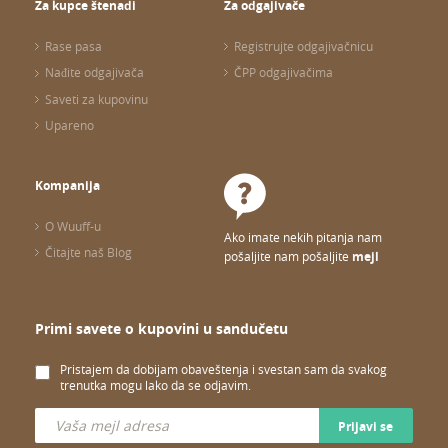
Za kupce štenadi
Za odgajivače
Rase pasa
Registrujte odgajivačnicu
Nađite odgajivača
ČPP odgajivačima
Saveti za kupovinu
Upareno
Kompanija
O Wuuff-u
Ako imate nekih pitanja nam
Čitajte naš Blog
pošaljite nam pošaljite
mejl
Primi savete o kupovini u sandučetu
Pristajem da dobijam obaveštenja i svestan sam da svakog
trenutka mogu lako da se odjavim.
Prijavi se