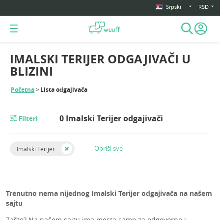
Srpski
RSD
IMALSKI TERIJER ODGAJIVAČI U
BLIZINI
Početna
Lista odgajivača
0 Imalski Terijer odgajivači
Filteri
Obriši sve
Imalski Terijer
Trenutno nema nijednog Imalski Terijer odgajivača na našem
sajtu
Zašto? Na našem sajtu ima mesta samo za odgovorne i