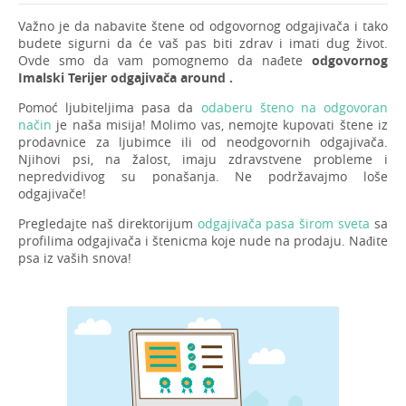
Važno je da nabavite štene od odgovornog odgajivača i tako
budete sigurni da će vaš pas biti zdrav i imati dug život.
Ovde smo da vam pomognemo da nađete
odgovornog
Imalski Terijer odgajivača around .
Pomoć ljubiteljima pasa da
odaberu šteno na odgovoran
način
je naša misija! Molimo vas, nemojte kupovati štene iz
prodavnice za ljubimce ili od neodgovornih odgajivača.
Njihovi psi, na žalost, imaju zdravstvene probleme i
nepredvidivog su ponašanja. Ne podržavajmo loše
odgajivače!
Pregledajte naš direktorijum
odgajivača pasa širom sveta
sa
profilima odgajivača i štenicma koje nude na prodaju. Nađite
psa iz vaših snova!