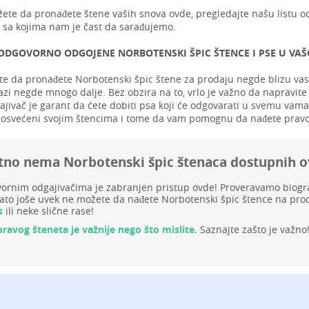
ete da pronađete štene vaših snova ovde, pregledajte našu listu o
sa kojima nam je čast da sarađujemo.
ODGOVORNO ODGOJENE NORBOTENSKI ŠPIC ŠTENCE I PSE U VAŠO
te da pronađete Norbotenski špic štene za prodaju negde blizu vas, 
zi negde mnogo dalje. Bez obzira na to, vrlo je važno da napravite 
jivač je garant da ćete dobiti psa koji će odgovarati u svemu vama i
osvećeni svojim štencima i tome da vam pomognu da nađete pravo
tno nema Norbotenski špic štenaca dostupnih 
rnim odgajivačima je zabranjen pristup ovde! Proveravamo biograf
to joše uvek ne možete da nađete Norbotenski špic štence na prod
s
ili neke slične rase!
pravog šteneta je važnije nego što mislite.
Saznajte zašto je važno