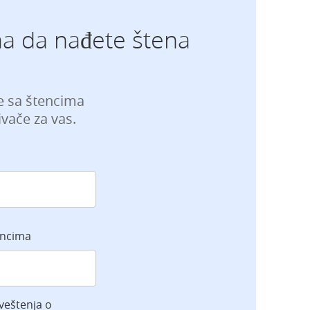
a da nađete štena
je sa štencima
vače za vas.
encima
veštenja o