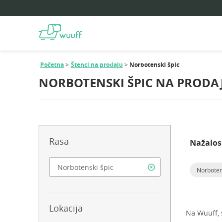
Početna
Štenci na prodaju
Norbotenski špic
NORBOTENSKI ŠPIC NA PRODA
Rasa
Nažalos
Norboten
Lokacija
Na Wuuff,