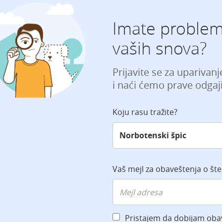
Imate problem
vaših snova?
Prijavite se za uparivan
i naći ćemo prave odgaji
Koju rasu tražite?
Vaš mejl za obaveštenja o št
Pristajem da dobijam oba