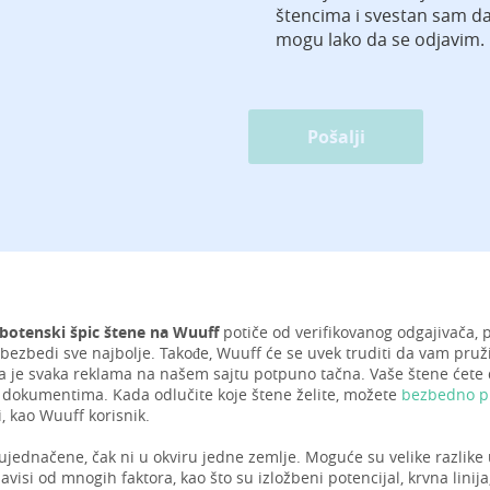
štencima i svestan sam d
mogu lako da se odjavim.
Pošalji
botenski špic štene na Wuuff
potiče od verifikovanog odgajivača, 
bezbedi sve najbolje. Takođe, Wuuff će se uvek truditi da vam pruži
a je svaka reklama na našem sajtu potpuno tačna. Vaše štene ćete do
dokumentima. Kada odlučite koje štene želite, možete
bezbedno pl
, kao Wuuff korisnik.
ujednačene, čak ni u okviru jedne zemlje. Moguće su velike razlike
avisi od mnogih faktora, kao što su izložbeni potencijal, krvna linija