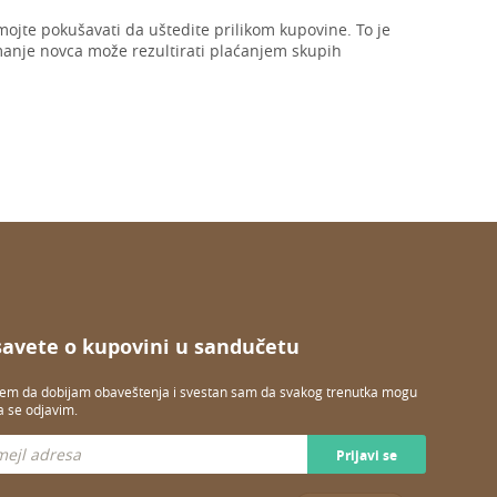
mojte pokušavati da uštedite prilikom kupovine. To je
manje novca može rezultirati plaćanjem skupih
savete o kupovini u sandučetu
jem da dobijam obaveštenja i svestan sam da svakog trenutka mogu
a se odjavim.
Prijavi se