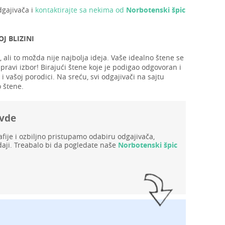
dgajivača i
kontaktirajte sa nekima od
Norbotenski špic
J BLIZINI
ali to možda nije najbolja ideja. Vaše idealno štene se
pravi izbor! Birajući štene koje je podigao odgovoran i
 vašoj porodici. Na sreću, svi odgajivači na sajtu
 štene.
ovde
ije i ozbiljno pristupamo odabiru odgajivača,
aji. Treabalo bi da pogledate naše
Norbotenski špic
!