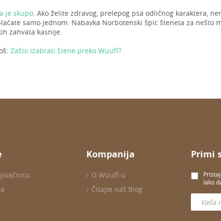
a je skupo
. Ako želite zdravog, prelepog psa odličnog karaktera, ne
 plaćate samo jednom. Nabavka Norbotenski špic šteneta za nešto 
ih zahvata kasnije.
još:
Zašto izabrati štene preko Wuuff?
e
Kompanija
Primi 
ajivačnicu
O Wuuff-u
Prista
lako d
ma
Čitajte naš Blog