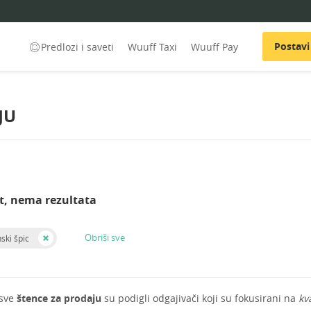
Postavi
Predlozi i saveti
Wuuff Taxi
Wuuff Pay
JU
t, nema rezultata
Obriši sve
ski špic
 sve
štence za prodaju
su podigli odgajivači koji su fokusirani na
kv