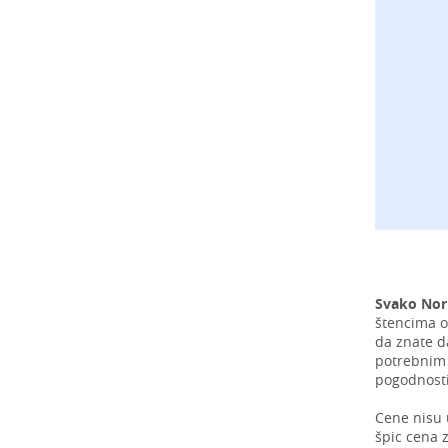
Svako Nor
štencima o
da znate d
potrebnim 
pogodnosti
Cene nisu 
špic cena z