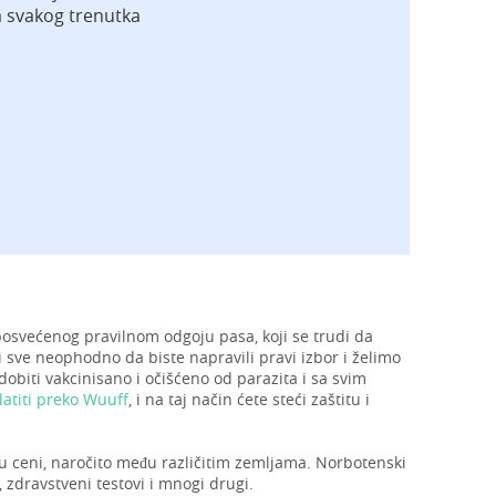
a svakog trenutka
posvećenog pravilnom odgoju pasa, koji se trudi da
 sve neophodno da biste napravili pravi izbor i želimo
biti vakcinisano i očišćeno od parazita i sa svim
atiti preko Wuuff
, i na taj način ćete steći zaštitu i
 u ceni, naročito među različitim zemljama. Norbotenski
, zdravstveni testovi i mnogi drugi.