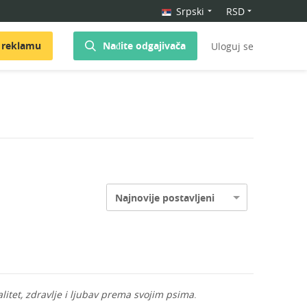
Srpski
RSD
 reklamu
Nađite odgajivača
Uloguj se
Najnovije postavljeni
alitet, zdravlje i ljubav prema svojim psima
.