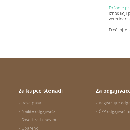
Držanje ps
iznos koji
veterinarsk
Pročitajte 
Za kupce štenadi
Za odgajivač
Rase pasa
Registrujte odg
Nađite odgajivača
ČPP odgajivači
Saveti za kupovinu
Upareno