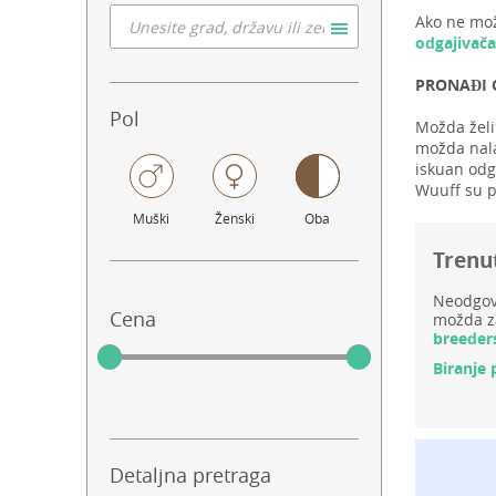
Ako ne mož
odgajivača
PRONAĐI 
Pol
Možda želi
možda nala
iskuan odga
Wuuff su p
Muški
Ženski
Oba
Trenu
Neodgovo
Cena
možda za
breeder
Biranje 
Detaljna pretraga