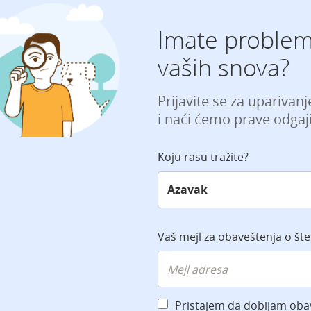
Imate problem
vaših snova?
Prijavite se za uparivan
i naći ćemo prave odgaji
Koju rasu tražite?
Vaš mejl za obaveštenja o št
Pristajem da dobijam oba