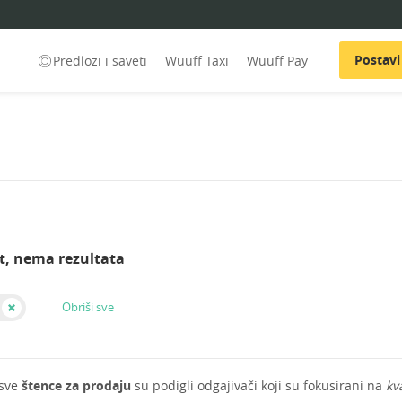
Postavi
Predlozi i saveti
Wuuff Taxi
Wuuff Pay
t, nema rezultata
Obriši sve
 sve
štence za prodaju
su podigli odgajivači koji su fokusirani na
kv