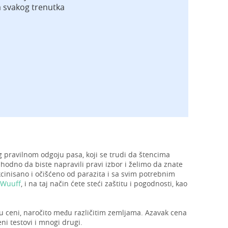
a svakog trenutka
 pravilnom odgoju pasa, koji se trudi da štencima
hodno da biste napravili pravi izbor i želimo da znate
cinisano i očišćeno od parazita i sa svim potrebnim
 Wuuff
, i na taj način ćete steći zaštitu i pogodnosti, kao
 u ceni, naročito među različitim zemljama. Azavak cena
eni testovi i mnogi drugi.