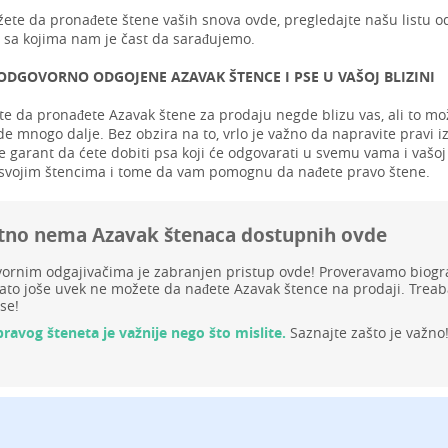
ete da pronađete štene vaših snova ovde, pregledajte našu listu o
sa kojima nam je čast da sarađujemo.
ODGOVORNO ODGOJENE AZAVAK ŠTENCE I PSE U VAŠOJ BLIZINI
te da pronađete Azavak štene za prodaju negde blizu vas, ali to mo
e mnogo dalje. Bez obzira na to, vrlo je važno da napravite pravi i
e garant da ćete dobiti psa koji će odgovarati u svemu vama i vašoj
svojim štencima i tome da vam pomognu da nađete pravo štene.
tno nema Azavak štenaca dostupnih ovde
rnim odgajivačima je zabranjen pristup ovde! Proveravamo biograf
to joše uvek ne možete da nađete Azavak štence na prodaji. Treab
se!
pravog šteneta je važnije nego što mislite.
Saznajte zašto je važno