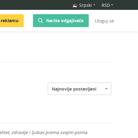
Srpski
RSD
 reklamu
Nađite odgajivača
Uloguj se
Najnovije postavljeni
alitet, zdravlje i ljubav prema svojim psima
.