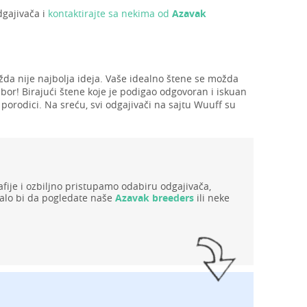
dgajivača i
kontaktirajte sa nekima od
Azavak
žda nije najbolja ideja. Vaše idealno štene se možda
zbor! Birajući štene koje je podigao odgovoran i iskuan
 porodici. Na sreću, svi odgajivači na sajtu Wuuff su
ije i ozbiljno pristupamo odabiru odgajivača,
alo bi da pogledate naše
Azavak breeders
ili neke
!