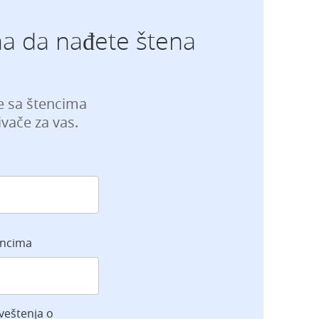
a da nađete štena
je sa štencima
vače za vas.
encima
veštenja o