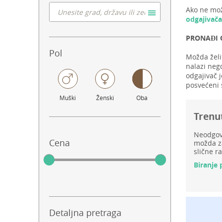
Ako ne mož
odgajivača
PRONAĐI 
Pol
Možda želi
nalazi negd
odgajivač j
posvećeni 
Muški
Ženski
Oba
Trenu
Neodgovo
Cena
možda za
slične ra
Biranje 
Detaljna pretraga