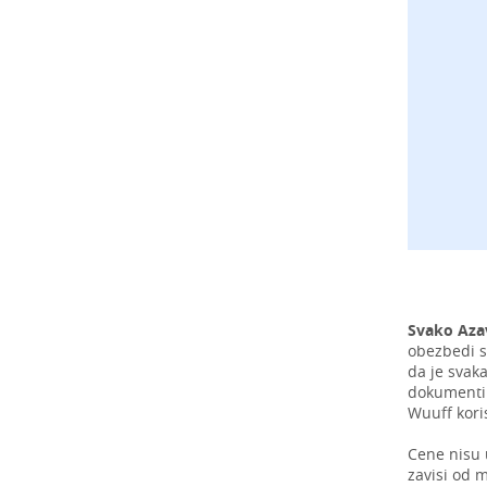
Svako Aza
obezbedi s
da je svak
dokumentim
Wuuff kori
Cene nisu 
zavisi od m