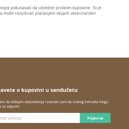
mojte pokušavati da uštedite prilikom kupovine. To je
 može rezultirati plaćanjem skupih veterinarskih
savete o kupovini u sandučetu
jem da dobijam obaveštenja i svestan sam da svakog trenutka mogu
a se odjavim.
Prijavi se