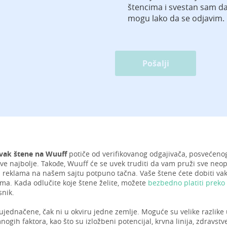
štencima i svestan sam d
mogu lako da se odjavim.
Pošalji
vak štene na Wuuff
potiče od verifikovanog odgajivača, posvećenog
ve najbolje. Takođe, Wuuff će se uvek truditi da vam pruži sve neop
a reklama na našem sajtu potpuno tačna. Vaše štene ćete dobiti vak
a. Kada odlučite koje štene želite, možete
bezbedno platiti preko
snik.
ujednačene, čak ni u okviru jedne zemlje. Moguće su velike razlike
nogih faktora, kao što su izložbeni potencijal, krvna linija, zdravstv