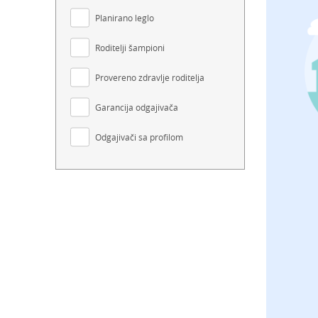
Planirano leglo
Roditelji šampioni
Provereno zdravlje roditelja
Garancija odgajivača
Odgajivači sa profilom