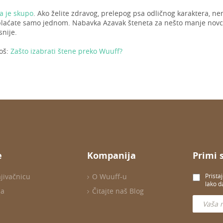
a je skupo
. Ako želite zdravog, prelepog psa odličnog karaktera, ne
 plaćate samo jednom. Nabavka Azavak šteneta za nešto manje novca
snije.
još:
Zašto izabrati štene preko Wuuff?
e
Kompanija
Primi 
ajivačnicu
O Wuuff-u
Prista
lako d
ma
Čitajte naš Blog