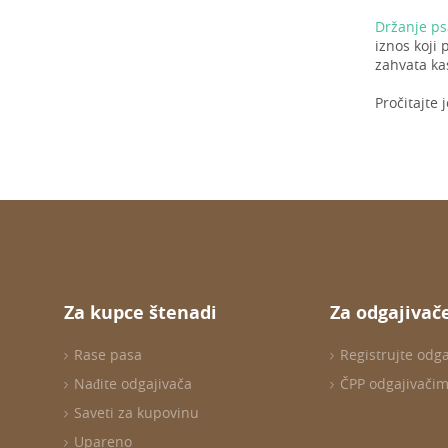
Držanje ps
iznos koji
zahvata ka
Pročitajte 
Za kupce štenadi
Za odgajivač
Rase pasa
Registrujte odg
Nađite odgajivača
ČPP odgajivači
Saveti za kupovinu
Upareno