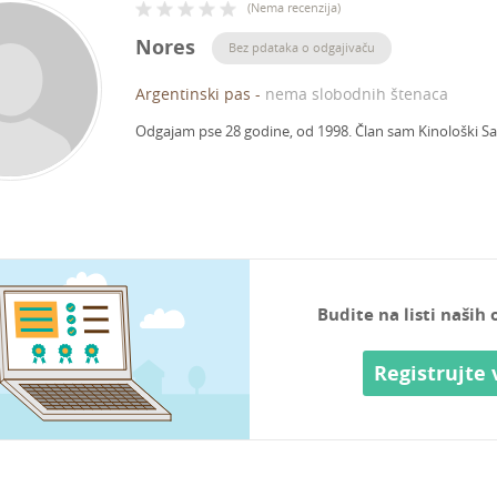
(
Nema recenzija
)
Nores
Bez pdataka o odgajivaču
Argentinski pas
-
nema slobodnih štenaca
Odgajam pse 28 godine, od 1998.
Član sam Kinološki Sa
Budite na listi naših
Registrujte 