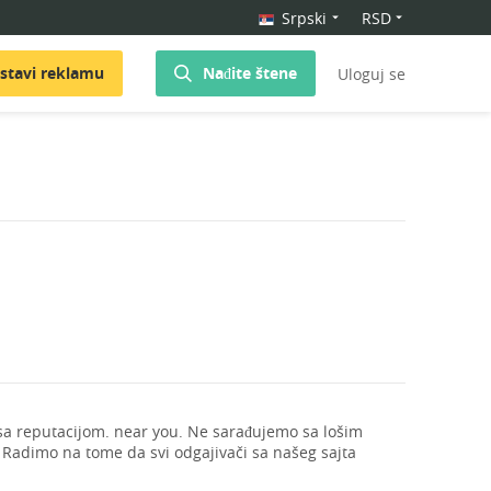
Srpski
RSD
stavi reklamu
Nađite štene
Uloguj se
 reputacijom. near you. Ne sarađujemo sa lošim
. Radimo na tome da svi odgajivači sa našeg sajta