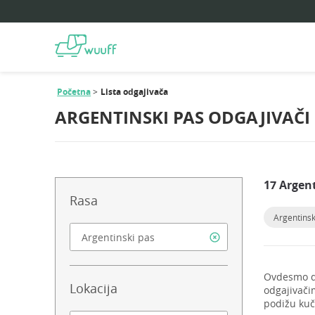
Početna
Lista odgajivača
ARGENTINSKI PAS ODGAJIVAČI 
17 Argent
Rasa
Argentinsk
Ovdesmo da
Lokacija
odgajivač
podižu kuči