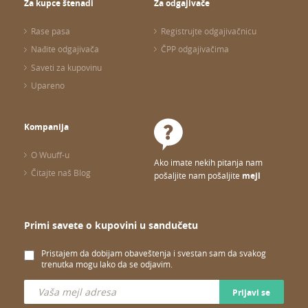
Za kupce štenadi
Za odgajivače
Rase pasa
Registrujte odgajivačnicu
Nađite odgajivača
ČPP odgajivačima
Saveti za kupovinu
Upareno
Kompanija
O Wuuff-u
Ako imate nekih pitanja nam
Čitajte naš Blog
pošaljite nam pošaljite
mejl
Primi savete o kupovini u sandučetu
Pristajem da dobijam obaveštenja i svestan sam da svakog
trenutka mogu lako da se odjavim.
Prijavi se