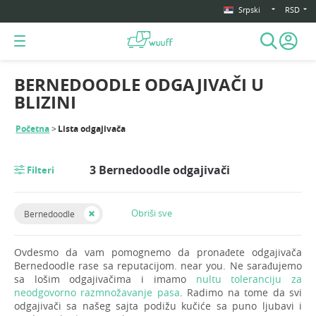
Srpski
RSD
BERNEDOODLE ODGAJIVAČI U
BLIZINI
Početna
Lista odgajivača
3 Bernedoodle odgajivači
Filteri
Obriši sve
Bernedoodle
Ovdesmo da vam pomognemo da pronađete odgajivača
Bernedoodle rase sa reputacijom. near you. Ne sarađujemo
sa lošim odgajivačima i imamo
nultu toleranciju za
neodgovorno razmnožavanje pasa
. Radimo na tome da svi
odgajivači sa našeg sajta podižu kučiće sa puno ljubavi i