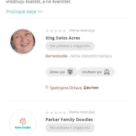
vrednuju kvalitet, a ne kvantitet.
Pročitajte dalje >>
(
Nema recenzija
)
King Swiss Acres
Bez pdataka o odgajivaču
Bernedoodle
-
nema slobodnih štenaca
Zdravi psi
Izložbeni psi
Џастин
Sjedinjene Države
(
Nema recenzija
)
Parker Family Doodles
Bez pdataka o odgajivaču