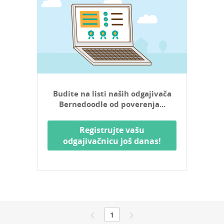
Budite na listi naših odgajivača
Bernedoodle od poverenja...
Registrujte vašu
odgajivačnicu još danas!
1