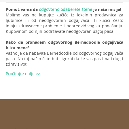
Pomoć vama da
odgovorno odaberete štene
je naša misija!
Molimo vas ne kupujte kučiće iz lokalnih prodavnica za
ljubimce ili od neodgovornih odgajivača. Ti kučići često
imaju zdravstvene probleme i nepredvidivog su ponašanja.
Kupovinom od njih podržavate neodgovoran uzgoj pasa!
Kako da pronađem odgovornog Bernedoodle odgajivača
blizu mene?
Važno je da nabavite Bernedoodle od odgovornog odgajivača
pasa. Na taj način ćete biti sigurni da će vas pas imati dug i
zdrav život.
Pročitajte dalje >>