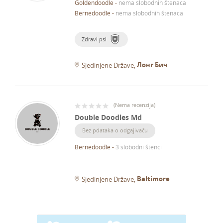
Goldendoodle
-
nema slobodnih štenaca
Bernedoodle
-
nema slobodnih štenaca
Zdravi psi
Лонг Бич
Sjedinjene Države
(
Nema recenzija
)
Double Doodles Md
Bez pdataka o odgajivaču
Bernedoodle
-
3 slobodni štenci
Baltimore
Sjedinjene Države