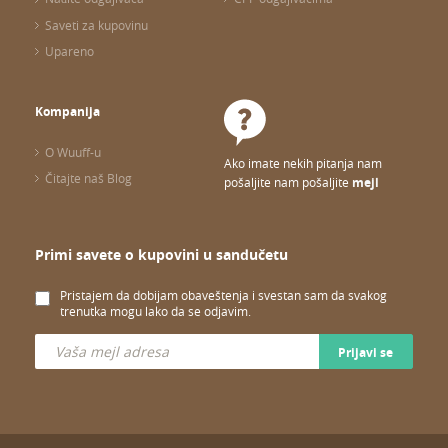
Saveti za kupovinu
Upareno
Kompanija
O Wuuff-u
Ako imate nekih pitanja nam
Čitajte naš Blog
pošaljite nam pošaljite
mejl
Primi savete o kupovini u sandučetu
Pristajem da dobijam obaveštenja i svestan sam da svakog
trenutka mogu lako da se odjavim.
Prijavi se