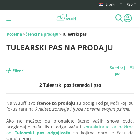
Srpski
RSD
Početna
Štenci na prodaju
Tulearski pas
TULEARSKI PAS NA PRODAJU
Sortiraj
Filteri
po
2 Tulearski pas štenada i psa
Na Wuuff, sve
štence za prodaju
su podigli odgajivači koji su
fokusirani na
kvalitet, zdravlje i ljubav prema svojim psima
.
Ako ne možete da pronađete štene vaših snova ovde,
pregledajte našu listu odgajivača i
kontaktirajte sa nekima
od
Tulearski pas odgajivača
sa kojima nam je čast da
sarađujemo.