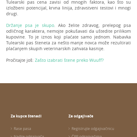
Tulearski pas cena zavisi od mnogih faktora, kao što su
izložbeni potencijal, krvna linija, zdravstveni testovi i mnogi
drugi.
Držanje psa je skupo
. Ako želite zdravog, prelepog psa
odličnog karaktera, nemojte pokušavati da uštedite prilikom
kupovine. To je iznos koji plaćate samo jednom. Nabavka
Tulearski pas šteneta za nešto manje novca može rezultirati
plaćanjem skupih veterinarskih zahvata kasnije.
Pročitajte još:
Zašto izabrati štene preko Wuuff?
Za kupce štenadi
Za odgajivače
Rase pasa
Registrujte odgajivačnicu
Nađite odgajivača
ČPP odgajivačima