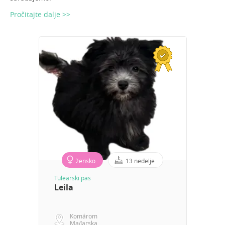
Pročitajte dalje >>
žensko
13 nedelje
Tulearski pas
Leila
Komárom
Mađarska