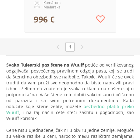
Komárom
Mađarska
996 €
1
Svako Tulearski pas štene na Wuuff
potiče od verifikovanog
odgajivača, posvećenog pravilnom odgoju pasa, koji se trudi
da štencima obezbedi sve najbolje. Takođe, Wuuff će se uvek
truditi da vam pruži sve neophodno da biste napravili pravi
izbor i želimo da znate da je svaka reklama na našem sajtu
potpuno tačna. Vaše štene ćete dobiti vakcinisano i očišćeno
od parazita i sa svim potrebnim dokumentima. Kada
odlučite koje štene želite, možete
bezbedno platiti preko
Wuuff
, i na taj način ćete steći zaštitu i pogodnosti, kao
Wuuff korisnik.
Cene nisu ujednačene, čak ni u okviru jedne zemlje. Moguće
su velike razlike u ceni, naročito među različitim zemljama.