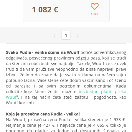
1 082 €
1 like
1
Svako Pudla - velika štene na Wuuff
potiče od verifikovanog
odgajivača, posvećenog pravilnom odgoju pasa, koji se trudi
da štencima obezbedi sve najbolje. Takođe, Wuuff će se uvek
truditi da vam pruži sve neophodno da biste napravili pravi
izbor i želimo da znate da je svaka reklama na našem sajtu
potpuno tačna. Vaše štene ćete dobiti vakcinisano i očišćeno
od parazita i sa svim potrebnim dokumentima. Kada
odlučite koje štene želite, možete
bezbedno platiti preko
Wuuff
, i na taj način ćete steći zaštitu i pogodnosti, kao
Wuuff korisnik.
Koja je prosečna cena Pudla - velika?
Na Wuuff, prosečna cena Pudla - velika šteneta je 1 933 €.
Najmanja cena je 427 €, i najveća cena je 4 665 € toliko je
potrebno da platite za jedno od dostupnih štenaca za