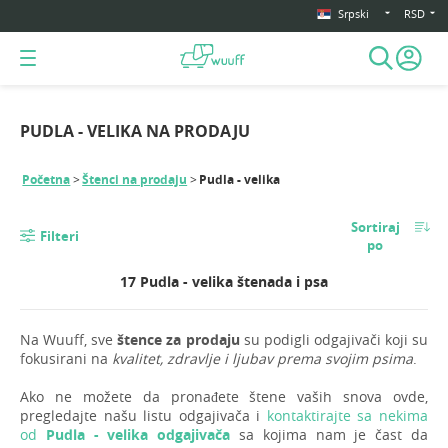
Srpski
RSD
PUDLA - VELIKA NA PRODAJU
Početna
Štenci na prodaju
Pudla - velika
Sortiraj
Filteri
po
17 Pudla - velika štenada i psa
Na Wuuff, sve
štence za prodaju
su podigli odgajivači koji su
fokusirani na
kvalitet, zdravlje i ljubav prema svojim psima
.
Ako ne možete da pronađete štene vaših snova ovde,
pregledajte našu listu odgajivača i
kontaktirajte sa nekima
od
Pudla - velika odgajivača
sa kojima nam je čast da