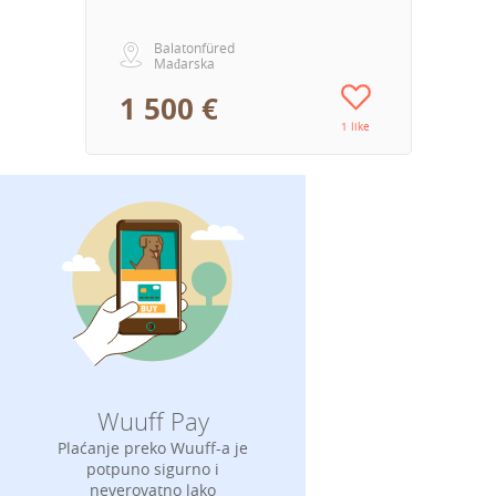
Balatonfüred
Mađarska
1 500 €
1 like
Wuuff Pay
Plaćanje preko Wuuff-a je
potpuno sigurno i
neverovatno lako