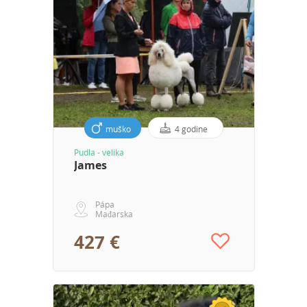
muško
4 godine
Pudla - velika
James
Pápa
Mađarska
427 €