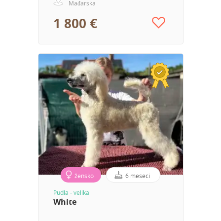
Mađarska
1 800 €
žensko
6 meseci
Pudla - velika
White