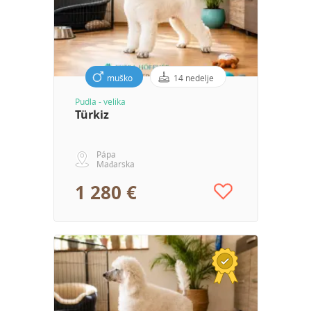
muško
14 nedelje
Pudla - velika
Türkiz
Pápa
Mađarska
1 280 €