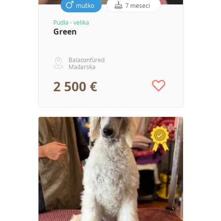
muško
7 meseci
Pudla - velika
Green
Balatonfüred
Mađarska
2 500 €