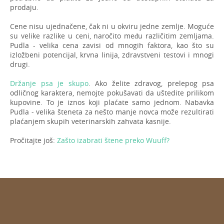
prodaju.
Cene nisu ujednačene, čak ni u okviru jedne zemlje. Moguće
su velike razlike u ceni, naročito među različitim zemljama.
Pudla - velika cena zavisi od mnogih faktora, kao što su
izložbeni potencijal, krvna linija, zdravstveni testovi i mnogi
drugi.
Držanje psa je skupo
. Ako želite zdravog, prelepog psa
odličnog karaktera, nemojte pokušavati da uštedite prilikom
kupovine. To je iznos koji plaćate samo jednom. Nabavka
Pudla - velika šteneta za nešto manje novca može rezultirati
plaćanjem skupih veterinarskih zahvata kasnije.
Pročitajte još:
Zašto izabrati štene preko Wuuff?