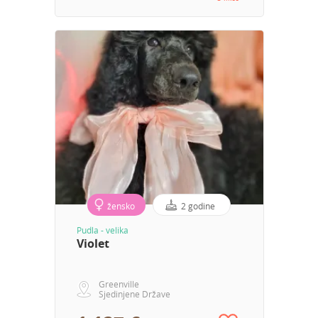
žensko
2 godine
Pudla - velika
Violet
Greenville
Sjedinjene Države