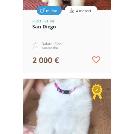
muško
4 meseci
Pudla - velika
San Diego
Balatonfüred
Mađarska
2 000 €