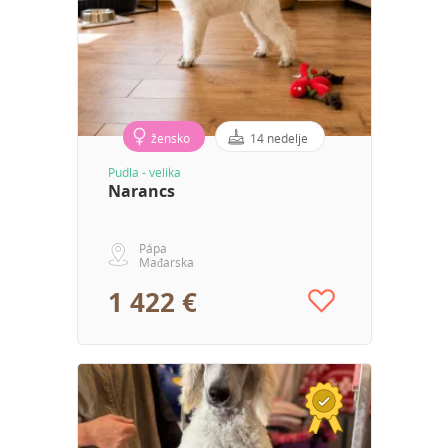
žensko
14 nedelje
Pudla - velika
Narancs
Pápa
Mađarska
1 422 €