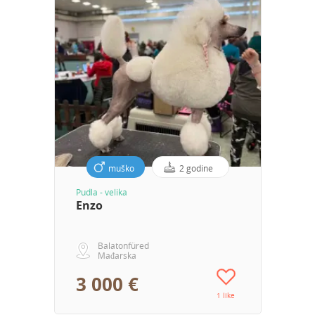
muško
2 godine
Pudla - velika
Enzo
Balatonfüred
Mađarska
3 000 €
1 like