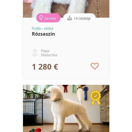
žensko
14 nedelje
Pudla - velika
Rózsaszín
Pápa
Mađarska
1 280 €