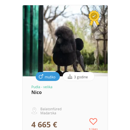
muško
3 godine
Pudla - velika
Nico
Balatonfüred
Mađarska
4 665 €
3 likes