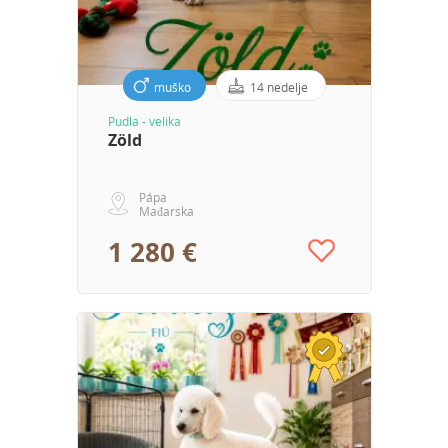
muško
14 nedelje
Pudla - velika
Zöld
Pápa
Mađarska
1 280 €