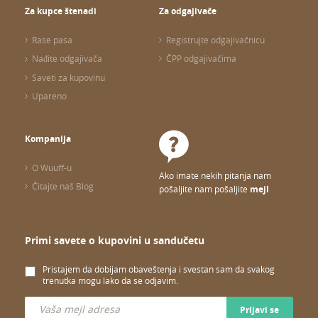
Za kupce štenadi
Za odgajivače
Rase pasa
Registrujte odgajivačnicu
Nađite odgajivača
ČPP odgajivačima
Saveti za kupovinu
Upareno
Kompanija
O Wuuff-u
Ako imate nekih pitanja nam
Čitajte naš Blog
pošaljite nam pošaljite
mejl
Primi savete o kupovini u sandučetu
Pristajem da dobijam obaveštenja i svestan sam da svakog
trenutka mogu lako da se odjavim.
Prijavi se