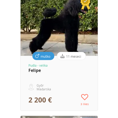
muško
11 meseci
Pudla - velika
Felipe
Győr
Mađarska
2 200 €
3 likes