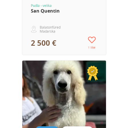
Pudla - velika
San Quentin
Balatonfüred
Mađarska
2 500 €
1 like