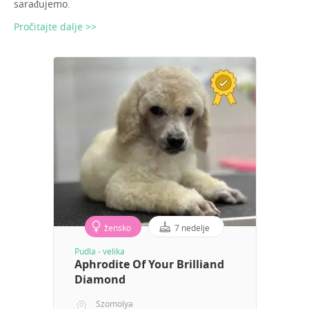
sarađujemo.
Pročitajte dalje >>
žensko
7 nedelje
Pudla - velika
Aphrodite Of Your Brilliand
Diamond
Szomolya