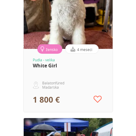
žensko
4 meseci
Pudla - velika
White Girl
Balatonfüred
Mađarska
1 800 €