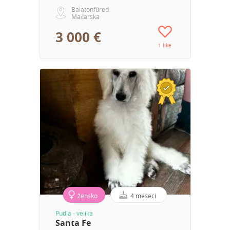
Balatonfüred
Mađarska
3 000 €
1 like
žensko
4 meseci
Pudla - velika
Santa Fe