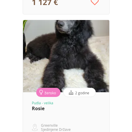
1 127 €
žensko
2 godine
Pudla - velika
Rosie
Greenville
Sjedinjene Države