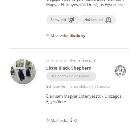
Magyar Ebtenyésztők Országos Egyesülete.
Zdravi psi
Izložbeni psi
Bodony
Mađarska
(
Nema recenzija
)
Little Black Shepherd
Bez pdataka o odgajivaču
Schipperke
-
nema slobodnih štenaca
Član sam Magyar Ebtenyésztők Országos
Egyesülete.
Érd
Mađarska