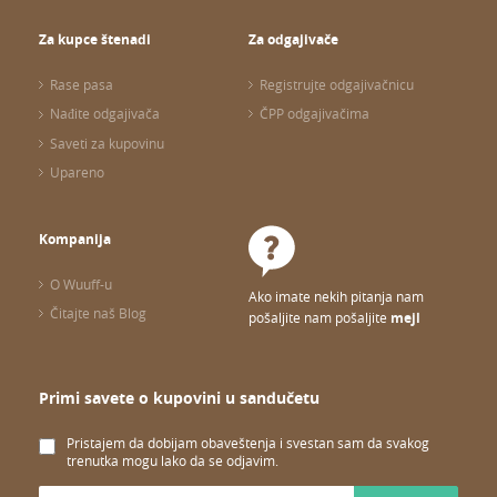
Za kupce štenadi
Za odgajivače
Rase pasa
Registrujte odgajivačnicu
Nađite odgajivača
ČPP odgajivačima
Saveti za kupovinu
Upareno
Kompanija
O Wuuff-u
Ako imate nekih pitanja nam
Čitajte naš Blog
pošaljite nam pošaljite
mejl
Primi savete o kupovini u sandučetu
Pristajem da dobijam obaveštenja i svestan sam da svakog
trenutka mogu lako da se odjavim.