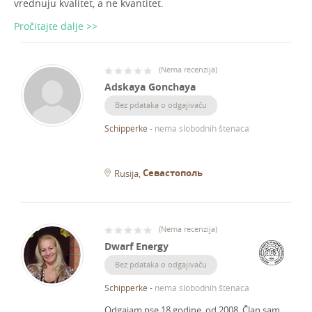
vrednuju kvalitet, a ne kvantitet.
Pročitajte dalje >>
(
Nema recenzija
)
Adskaya Gonchaya
Bez pdataka o odgajivaču
Schipperke
-
nema slobodnih štenaca
Севастополь
Rusija
(
Nema recenzija
)
Dwarf Energy
Bez pdataka o odgajivaču
Schipperke
-
nema slobodnih štenaca
Odgajam pse 18 godine, od 2008.
Član sam