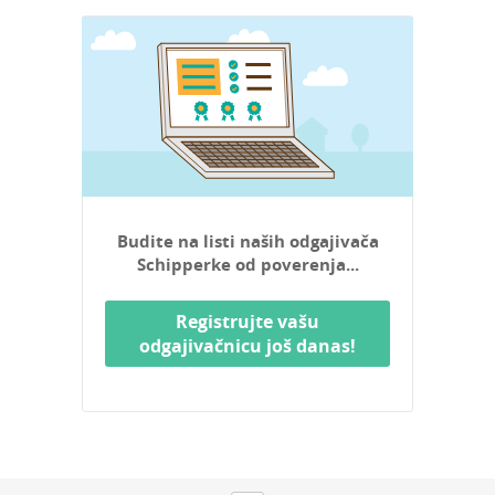
Budite na listi naših odgajivača
Schipperke od poverenja...
Registrujte vašu
odgajivačnicu još danas!