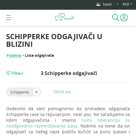
Srpski
RSD
SCHIPPERKE ODGAJIVAČI U
BLIZINI
Početna
Lista odgajivača
3 Schipperke odgajivači
Filteri
Obriši sve
Schipperke
Ovdesmo da vam pomognemo da pronađete odgajivača
Schipperke rase sa reputacijom. near you. Ne sarađujemo sa
lošim odgajivačima i imamo
nultu toleranciju za
neodgovorno razmnožavanje pasa
. Radimo na tome da svi
odgajivači sa našeg sajta podižu kučiće sa puno ljubavi i