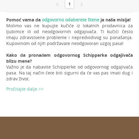
1
Pomoć vama da
odgovorno odaberete štene
je naša misija!
Molimo vas ne kupujte kučiće iz lokalnih prodavnica za
ljubimce ili od neodgovornih odgajivača. Ti kučići često
imaju zdravstvene probleme i nepredvidivog su ponašanja.
Kupovinom od njih podržavate neodgovoran uzgoj pasa!
Kako da pronađem odgovornog Schipperke odgajivača
blizu mene?
Važno je da nabavite Schipperke od odgovornog odgajivača
pasa. Na taj način ćete biti sigurni da će vas pas imati dug i
zdrav život.
Pročitajte dalje >>