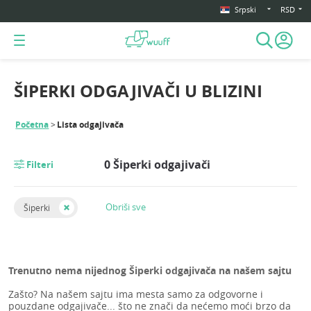
Srpski
RSD
ŠIPERKI ODGAJIVAČI U BLIZINI
Početna
Lista odgajivača
0 Šiperki odgajivači
Filteri
Obriši sve
Šiperki
Trenutno nema nijednog Šiperki odgajivača na našem sajtu
Zašto? Na našem sajtu ima mesta samo za odgovorne i
pouzdane odgajivače... što ne znači da nećemo moći brzo da