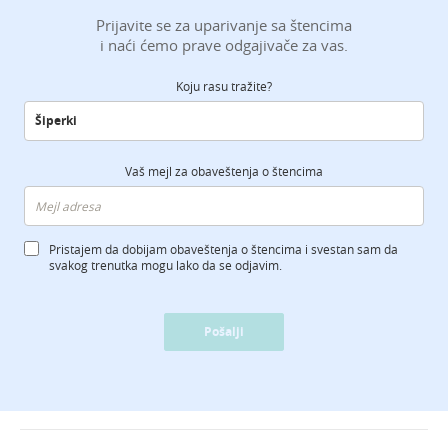
Prijavite se za uparivanje sa štencima
i naći ćemo prave odgajivače za vas.
Koju rasu tražite?
Vaš mejl za obaveštenja o štencima
Pristajem da dobijam obaveštenja o štencima i svestan sam da
svakog trenutka mogu lako da se odjavim.
Pošalji