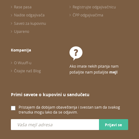
Rase pasa
Registrujte odgajivačnicu
Nađite odgajivača
ČPP odgajivačima
Saveti za kupovinu
Upareno
Kompanija
O Wuuff-u
Ako imate nekih pitanja nam
Čitajte naš Blog
pošaljite nam pošaljite
mejl
Primi savete o kupovini u sandučetu
Pristajem da dobijam obaveštenja i svestan sam da svakog
trenutka mogu lako da se odjavim.
Prijavi se