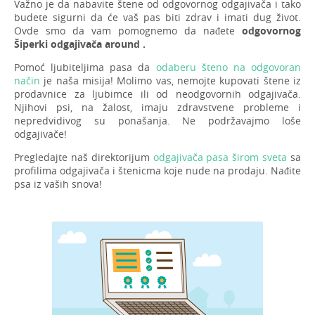
Važno je da nabavite štene od odgovornog odgajivača i tako
budete sigurni da će vaš pas biti zdrav i imati dug život.
Ovde smo da vam pomognemo da nađete
odgovornog
Šiperki odgajivača around .
Pomoć ljubiteljima pasa da
odaberu šteno na odgovoran
način
je naša misija! Molimo vas, nemojte kupovati štene iz
prodavnice za ljubimce ili od neodgovornih odgajivača.
Njihovi psi, na žalost, imaju zdravstvene probleme i
nepredvidivog su ponašanja. Ne podržavajmo loše
odgajivače!
Pregledajte naš direktorijum
odgajivača pasa širom sveta
sa
profilima odgajivača i štenicma koje nude na prodaju. Nađite
psa iz vaših snova!