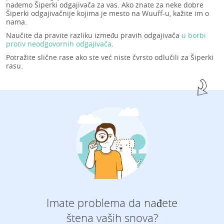
nađemo Šiperki odgajivača za vas. Ako znate za neke dobre
Šiperki odgajivačnije kojima je mesto na Wuuff-u, kažite im o
nama.
Naučite da pravite razliku između pravih odgajivača
u borbi
protiv neodgovornih odgajivača
.
Potražite slične rase ako ste već niste čvrsto odlučili za Šiperki
rasu.
Imate problema da nađete
štena vaših snova?