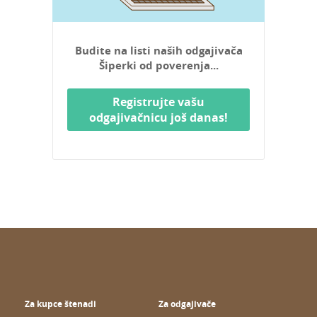
Budite na listi naših odgajivača
Šiperki od poverenja...
Registrujte vašu
odgajivačnicu još danas!
Za kupce štenadi
Za odgajivače