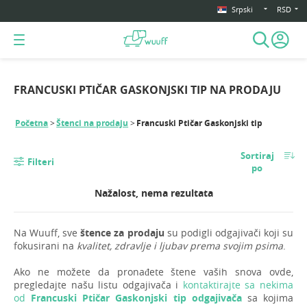
Srpski
RSD
FRANCUSKI PTIČAR GASKONJSKI TIP NA PRODAJU
Početna
Štenci na prodaju
Francuski Ptičar Gaskonjski tip
Sortiraj
Filteri
po
Nažalost, nema rezultata
Na Wuuff, sve
štence za prodaju
su podigli odgajivači koji su
fokusirani na
kvalitet, zdravlje i ljubav prema svojim psima
.
Ako ne možete da pronađete štene vaših snova ovde,
pregledajte našu listu odgajivača i
kontaktirajte sa nekima
od
Francuski Ptičar Gaskonjski tip odgajivača
sa kojima