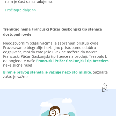
nam je čast da sarađujemo.
Pročitajte dalje >>
Trenutno nema Francuski Ptičar Gaskonjski tip štenaca
dostupnih ovde
Neodgovornim odgajivačima je zabranjen pristup ovde!
Proveravamo biografije i ozbiljno pristupamo odabiru
odgajivača, možda zato joše uvek ne možete da nađete
Francuski Ptičar Gaskonjski tip štence na prodaji. Treabalo bi
da pogledate naše
Francuski Ptičar Gaskonjski tip breeders
ili
neke slične rase!
Biranje pravog šteneta je važnije nego što mislite.
Saznajte
zašto je važno!