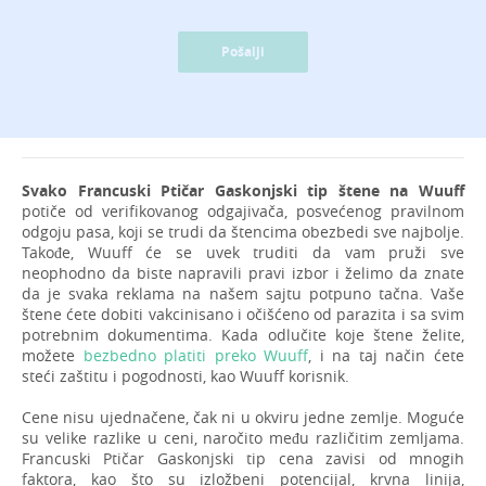
Pošalji
Svako Francuski Ptičar Gaskonjski tip štene na Wuuff
potiče od verifikovanog odgajivača, posvećenog pravilnom
odgoju pasa, koji se trudi da štencima obezbedi sve najbolje.
Takođe, Wuuff će se uvek truditi da vam pruži sve
neophodno da biste napravili pravi izbor i želimo da znate
da je svaka reklama na našem sajtu potpuno tačna. Vaše
štene ćete dobiti vakcinisano i očišćeno od parazita i sa svim
potrebnim dokumentima. Kada odlučite koje štene želite,
možete
bezbedno platiti preko Wuuff
, i na taj način ćete
steći zaštitu i pogodnosti, kao Wuuff korisnik.
Cene nisu ujednačene, čak ni u okviru jedne zemlje. Moguće
su velike razlike u ceni, naročito među različitim zemljama.
Francuski Ptičar Gaskonjski tip cena zavisi od mnogih
faktora, kao što su izložbeni potencijal, krvna linija,