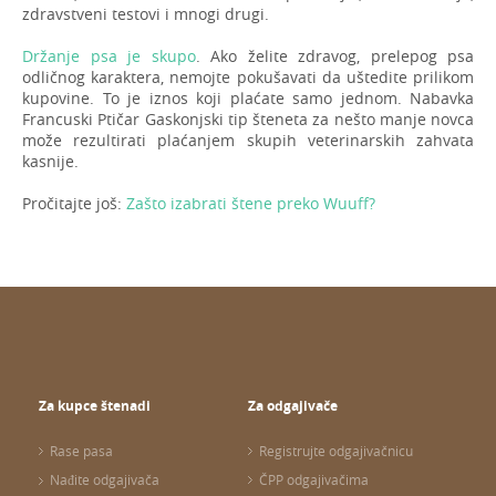
zdravstveni testovi i mnogi drugi.
Držanje psa je skupo
. Ako želite zdravog, prelepog psa
odličnog karaktera, nemojte pokušavati da uštedite prilikom
kupovine. To je iznos koji plaćate samo jednom. Nabavka
Francuski Ptičar Gaskonjski tip šteneta za nešto manje novca
može rezultirati plaćanjem skupih veterinarskih zahvata
kasnije.
Pročitajte još:
Zašto izabrati štene preko Wuuff?
Za kupce štenadi
Za odgajivače
Rase pasa
Registrujte odgajivačnicu
Nađite odgajivača
ČPP odgajivačima