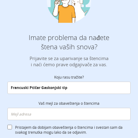
Imate problema da nađete
štena vaših snova?
Prijavite se za uparivanje sa štencima
i naći ćemo prave odgajivače za vas.
Koju rasu tražite?
Vaš mejl za obaveštenja o štencima
Pristajem da dobijam obaveštenja o štencima i svestan sam da
svakog trenutka mogu lako da se odjavim.