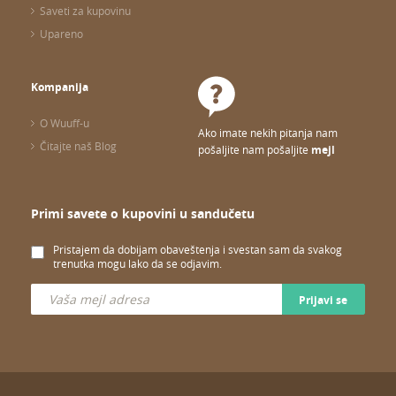
Saveti za kupovinu
Upareno
Kompanija
O Wuuff-u
Ako imate nekih pitanja nam
Čitajte naš Blog
pošaljite nam pošaljite
mejl
Primi savete o kupovini u sandučetu
Pristajem da dobijam obaveštenja i svestan sam da svakog
trenutka mogu lako da se odjavim.
Prijavi se