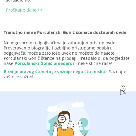
Pročitajte dalje >>
Trenutno nema Porculanski Gonič štenaca dostupnih ovde
Neodgovornim odgajivačima je zabranjen pristup ovde!
Proveravamo biografije i ozbiljno pristupamo odabiru
odgajivača, možda zato joše uvek ne možete da nađete
Porculanski Gonič štence na prodaji. Treabalo bi da pogledate
naše
Porculanski Gonič breeders
ili neke slične rase!
Biranje pravog šteneta je važnije nego što mislite.
Saznajte
zašto je važno!