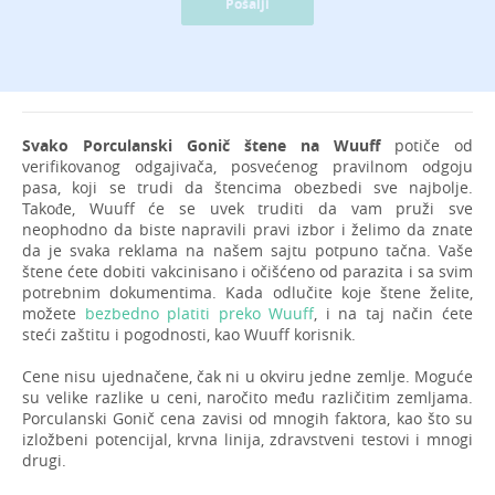
Pošalji
Svako Porculanski Gonič štene na Wuuff
potiče od
verifikovanog odgajivača, posvećenog pravilnom odgoju
pasa, koji se trudi da štencima obezbedi sve najbolje.
Takođe, Wuuff će se uvek truditi da vam pruži sve
neophodno da biste napravili pravi izbor i želimo da znate
da je svaka reklama na našem sajtu potpuno tačna. Vaše
štene ćete dobiti vakcinisano i očišćeno od parazita i sa svim
potrebnim dokumentima. Kada odlučite koje štene želite,
možete
bezbedno platiti preko Wuuff
, i na taj način ćete
steći zaštitu i pogodnosti, kao Wuuff korisnik.
Cene nisu ujednačene, čak ni u okviru jedne zemlje. Moguće
su velike razlike u ceni, naročito među različitim zemljama.
Porculanski Gonič cena zavisi od mnogih faktora, kao što su
izložbeni potencijal, krvna linija, zdravstveni testovi i mnogi
drugi.