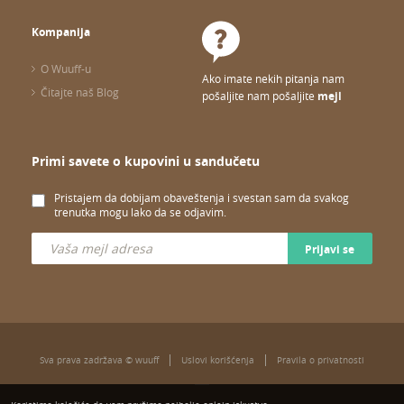
Kompanija
O Wuuff-u
Ako imate nekih pitanja nam
Čitajte naš Blog
pošaljite nam pošaljite
mejl
Primi savete o kupovini u sandučetu
Pristajem da dobijam obaveštenja i svestan sam da svakog
trenutka mogu lako da se odjavim.
Prijavi se
Sva prava zadržava © wuuff
Uslovi korišćenja
Pravila o privatnosti