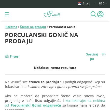
Srpski
RSD
Početna
Štenci na prodaju
Porculanski Gonič
PORCULANSKI GONIČ NA
PRODAJU
Sortiraj
Filteri
po
Nažalost, nema rezultata
Na Wuuff, sve
štence za prodaju
su podigli odgajivači koji su
fokusirani na
kvalitet, zdravlje i ljubav prema svojim psima
.
Ako ne možete da pronađete štene vaših snova ovde,
pregledajte našu listu odgajivača i
kontaktirajte sa nekima
od
Porculanski Gonič odgajivača
sa kojima nam je čast da
sarađujemo.