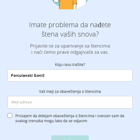
Imate problema da nađete
štena vaših snova?
Prijavite se za uparivanje sa štencima
i naći ćemo prave odgajivače za vas.
Koju rasu tražite?
Vaš mejl za obaveštenja o štencima
Pristajem da dobijam obaveštenja o štencima i svestan sam da
svakog trenutka mogu lako da se odjavim.