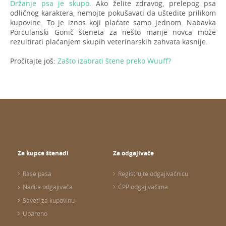
Držanje psa je skupo
. Ako želite zdravog, prelepog psa
odličnog karaktera, nemojte pokušavati da uštedite prilikom
kupovine. To je iznos koji plaćate samo jednom. Nabavka
Porculanski Gonič šteneta za nešto manje novca može
rezultirati plaćanjem skupih veterinarskih zahvata kasnije.
Pročitajte još:
Zašto izabrati štene preko Wuuff?
Za kupce štenadi
Za odgajivače
Rase pasa
Registrujte odgajivačnicu
Nađite odgajivača
ČPP odgajivačima
Saveti za kupovinu
Upareno