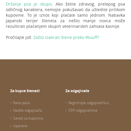
Držanje psa je skupo
. Ako želite zdravog, prelepog psa
odličnog karaktera, nemojte pokušavati da uštedite prilikom
kupovine. To je iznos koji plaćate samo jednom. Nabavka
Japanski terijer šteneta za nešto manje novca može
rezultirati plaćanjem skupih veterinarskih zahvata kasnije.
Pročitajte još:
Zašto izabrati štene preko Wuuff?
Za kupce štenadi
Za odgajivače
Rase pasa
Registrujte odgajivačnicu
Nađite odgajivača
ČPP odgajivačima
Saveti za kupovinu
Upareno