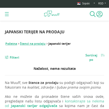
Srpski
RSD
JAPANSKI TERIJER NA PRODAJU
Početna
Štenci na prodaju
Japanski terijer
Sortiraj
Filteri
po
Nažalost, nema rezultata
Na Wuuff, sve
štence za prodaju
su podigli odgajivači koji su
fokusirani na
kvalitet, zdravlje i ljubav prema svojim psima
.
Ako ne možete da pronađete štene vaših snova ovde,
pregledajte našu listu odgajivača i
kontaktirajte sa nekima
od
Japanski terijer odgajivača
sa kojima nam je čast da