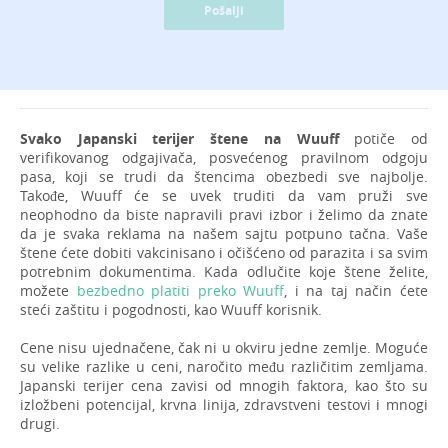
Pošalji
Svako Japanski terijer štene na Wuuff
potiče od
verifikovanog odgajivača, posvećenog pravilnom odgoju
pasa, koji se trudi da štencima obezbedi sve najbolje.
Takođe, Wuuff će se uvek truditi da vam pruži sve
neophodno da biste napravili pravi izbor i želimo da znate
da je svaka reklama na našem sajtu potpuno tačna. Vaše
štene ćete dobiti vakcinisano i očišćeno od parazita i sa svim
potrebnim dokumentima. Kada odlučite koje štene želite,
možete
bezbedno platiti preko Wuuff
, i na taj način ćete
steći zaštitu i pogodnosti, kao Wuuff korisnik.
Cene nisu ujednačene, čak ni u okviru jedne zemlje. Moguće
su velike razlike u ceni, naročito među različitim zemljama.
Japanski terijer cena zavisi od mnogih faktora, kao što su
izložbeni potencijal, krvna linija, zdravstveni testovi i mnogi
drugi.