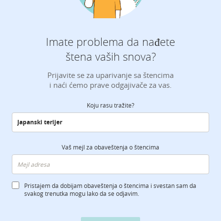
Imate problema da nađete
štena vaših snova?
Prijavite se za uparivanje sa štencima
i naći ćemo prave odgajivače za vas.
Koju rasu tražite?
Vaš mejl za obaveštenja o štencima
Pristajem da dobijam obaveštenja o štencima i svestan sam da
svakog trenutka mogu lako da se odjavim.