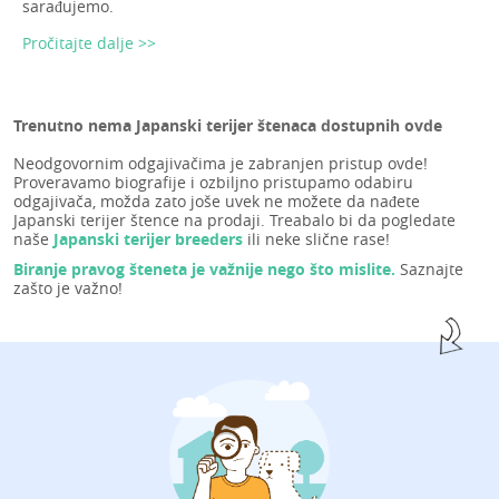
sarađujemo.
Pročitajte dalje >>
Trenutno nema Japanski terijer štenaca dostupnih ovde
Neodgovornim odgajivačima je zabranjen pristup ovde!
Proveravamo biografije i ozbiljno pristupamo odabiru
odgajivača, možda zato joše uvek ne možete da nađete
Japanski terijer štence na prodaji. Treabalo bi da pogledate
naše
Japanski terijer breeders
ili neke slične rase!
Biranje pravog šteneta je važnije nego što mislite.
Saznajte
zašto je važno!