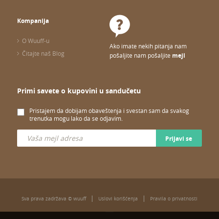
Kompanija
O Wuuff-u
Ako imate nekih pitanja nam
Čitajte naš Blog
pošaljite nam pošaljite
mejl
Primi savete o kupovini u sandučetu
Pristajem da dobijam obaveštenja i svestan sam da svakog
trenutka mogu lako da se odjavim.
Prijavi se
Sva prava zadržava © wuuff
Uslovi korišćenja
Pravila o privatnosti