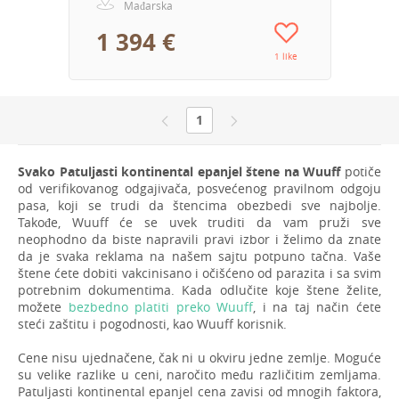
Mađarska
1 394 €
1 like
1
Svako Patuljasti kontinental epanjel štene na Wuuff
potiče
od verifikovanog odgajivača, posvećenog pravilnom odgoju
pasa, koji se trudi da štencima obezbedi sve najbolje.
Takođe, Wuuff će se uvek truditi da vam pruži sve
neophodno da biste napravili pravi izbor i želimo da znate
da je svaka reklama na našem sajtu potpuno tačna. Vaše
štene ćete dobiti vakcinisano i očišćeno od parazita i sa svim
potrebnim dokumentima. Kada odlučite koje štene želite,
možete
bezbedno platiti preko Wuuff
, i na taj način ćete
steći zaštitu i pogodnosti, kao Wuuff korisnik.
Cene nisu ujednačene, čak ni u okviru jedne zemlje. Moguće
su velike razlike u ceni, naročito među različitim zemljama.
Patuljasti kontinental epanjel cena zavisi od mnogih faktora,