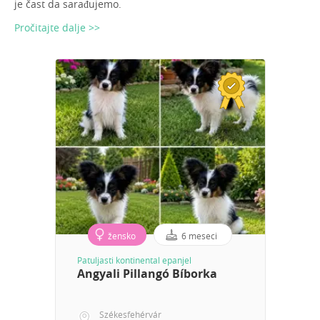
je čast da sarađujemo.
Pročitajte dalje >>
žensko
6 meseci
Patuljasti kontinental epanjel
Angyali Pillangó Bíborka
Székesfehérvár