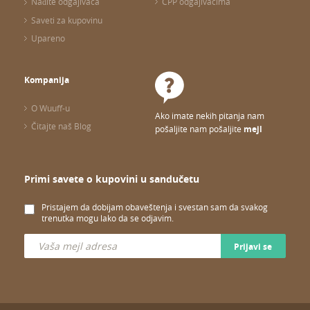
Nađite odgajivača
ČPP odgajivačima
Saveti za kupovinu
Upareno
Kompanija
O Wuuff-u
Ako imate nekih pitanja nam
Čitajte naš Blog
pošaljite nam pošaljite
mejl
Primi savete o kupovini u sandučetu
Pristajem da dobijam obaveštenja i svestan sam da svakog
trenutka mogu lako da se odjavim.
Prijavi se