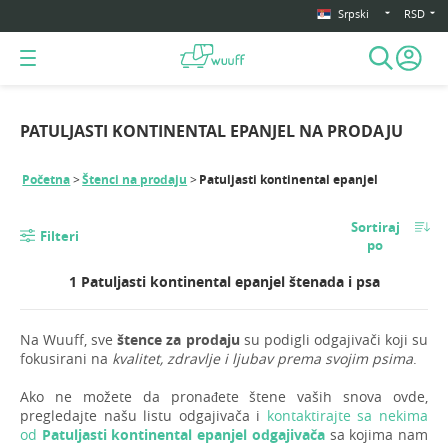
Srpski
RSD
PATULJASTI KONTINENTAL EPANJEL NA PRODAJU
Početna
Štenci na prodaju
Patuljasti kontinental epanjel
Sortiraj
Filteri
po
1 Patuljasti kontinental epanjel štenada i psa
Na Wuuff, sve
štence za prodaju
su podigli odgajivači koji su
fokusirani na
kvalitet, zdravlje i ljubav prema svojim psima
.
Ako ne možete da pronađete štene vaših snova ovde,
pregledajte našu listu odgajivača i
kontaktirajte sa nekima
od
Patuljasti kontinental epanjel odgajivača
sa kojima nam