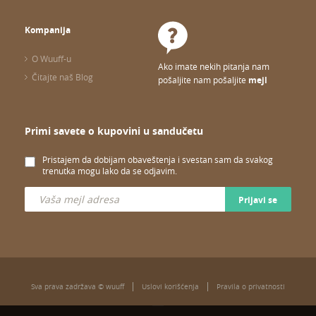
Kompanija
O Wuuff-u
Ako imate nekih pitanja nam
Čitajte naš Blog
pošaljite nam pošaljite
mejl
Primi savete o kupovini u sandučetu
Pristajem da dobijam obaveštenja i svestan sam da svakog
trenutka mogu lako da se odjavim.
Prijavi se
Sva prava zadržava © wuuff
Uslovi korišćenja
Pravila o privatnosti