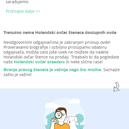
sarađujemo.
Pročitajte dalje >>
Trenutno nema Holandski ovčar štenaca dostupnih ovde
Neodgovornim odgajivačima je zabranjen pristup ovde!
Proveravamo biografije i ozbiljno pristupamo odabiru
odgajivača, možda zato joše uvek ne možete da nađete
Holandski ovčar štence na prodaji. Treabalo bi da pogledate
naše
Holandski ovčar breeders
ili neke slične rase!
Biranje pravog šteneta je važnije nego što mislite.
Saznajte
zašto je važno!