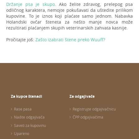
Držanje psa je skupo
. Ako želite zdravog, prelepog psa
odličnog karaktera, nemojte pokušavati da uštedite prilikom
kupovine. To je iznos koji plaćate samo jednom. Nabavka
Holandski ovčar šteneta za nešto manje novca može
rezultirati plaćanjem skupih veterinarskih zahvata kasnije.
Pročitajte još:
Zašto izabrati štene preko Wuuff?
Za kupce štenadi
Za odgajivače
Rase pasa
Registrujte odgajivačnicu
Nađite odgajivača
ČPP odgajivačima
Saveti za kupovinu
Upareno