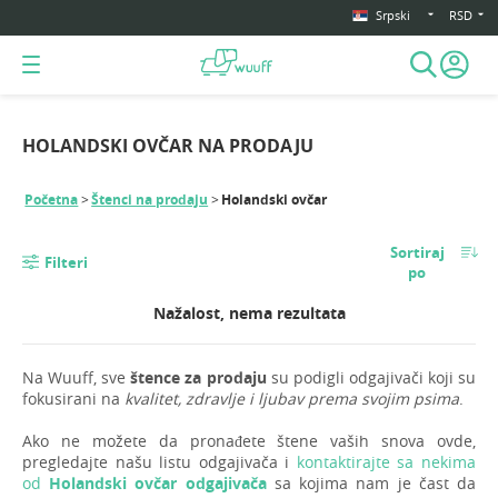
Srpski
RSD
HOLANDSKI OVČAR NA PRODAJU
Početna
Štenci na prodaju
Holandski ovčar
Sortiraj
Filteri
po
Nažalost, nema rezultata
Na Wuuff, sve
štence za prodaju
su podigli odgajivači koji su
fokusirani na
kvalitet, zdravlje i ljubav prema svojim psima
.
Ako ne možete da pronađete štene vaših snova ovde,
pregledajte našu listu odgajivača i
kontaktirajte sa nekima
od
Holandski ovčar odgajivača
sa kojima nam je čast da