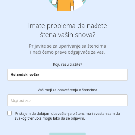
Imate problema da nađete
štena vaših snova?
Prijavite se za uparivanje sa štencima
i naći ćemo prave odgajivače za vas.
Koju rasu tražite?
Vaš mejl za obaveštenja o štencima
Pristajem da dobijam obaveštenja o štencima i svestan sam da
svakog trenutka mogu lako da se odjavim.