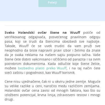
Pošalji
Svako Holandski ovčar štene na Wuuff
potiče od
verifikovanog odgajivača, posvećenog pravilnom odgoju
pasa, koji se trudi da štencima obezbedi sve najbolje.
Takođe, Wuuff će se uvek truditi da vam pruži sve
neophodno da biste napravili pravi izbor i želimo da znate
da je svaka reklama na našem sajtu potpuno tačna. Vaše
štene ćete dobiti vakcinisano i očišćeno od parazita i sa svim
potrebnim dokumentima. Kada odlučite koje štene želite,
možete
bezbedno platiti preko Wuuff
, i na taj način ćete
steći zaštitu i pogodnosti, kao Wuuff korisnik.
Cene nisu ujednačene, čak ni u okviru jedne zemlje. Moguće
su velike razlike u ceni, naročito među različitim zemljama.
Holandski ovčar cena zavisi od mnogih faktora, kao što su
izložbeni potencijal, krvna linija, zdravstveni testovi i mnogi
drugi.