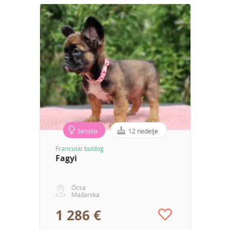
žensko
12 nedelje
Francuski buldog
Fagyi
Ócsa
Mađarska
1 286 €