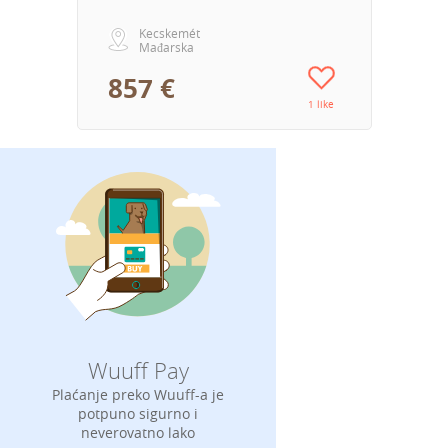
Kecskemét
Mađarska
857 €
1 like
Wuuff Pay
Plaćanje preko Wuuff-a je
potpuno sigurno i
neverovatno lako