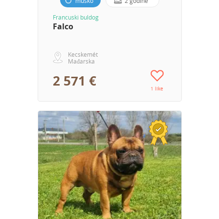
muško
2 godine
Francuski buldog
Falco
Kecskemét
Mađarska
2 571 €
1 like