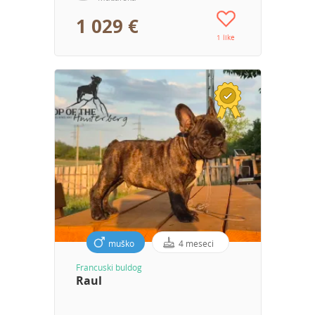
1 029 €
1 like
muško
4 meseci
Francuski buldog
Raul