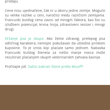
prodaju.
Cene nisu ujednačene, čak ni u okviru jedne zemlje. Moguće
su velike razlike u ceni, naročito među različitim zemljama.
Francuski buldog cena zavisi od mnogih faktora, kao što su
izložbeni potencijal, krvna linija, zdravstveni testovi i mnogi
drugi.
Držanje psa je skupo
. Ako želite zdravog, prelepog psa
odličnog karaktera, nemojte pokušavati da uštedite prilikom
kupovine. To je iznos koji plaćate samo jednom. Nabavka
Francuski buldog šteneta za nešto manje novca može
rezultirati plaćanjem skupih veterinarskih zahvata kasnije.
Pročitajte još:
Zašto izabrati štene preko Wuuff?