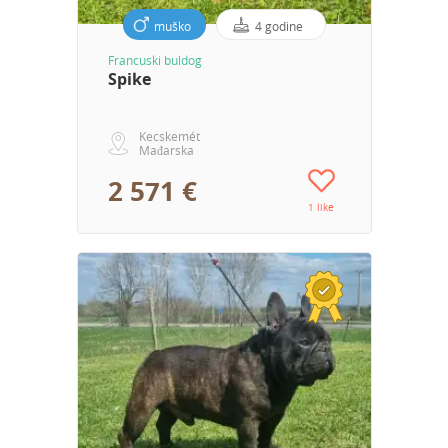
muško
4 godine
Francuski buldog
Spike
Kecskemét
Mađarska
2 571 €
1 like