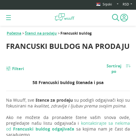
Srpski
RSD
Početna
Štenci na prodaju
Francuski buldog
FRANCUSKI BULDOG NA PRODAJU
Sortiraj
Filteri
po
58 Francuski buldog štenada i psa
Na Wuuff, sve
štence za prodaju
su podigli odgajivači koji su
fokusirani na
kvalitet, zdravlje i ljubav prema svojim psima
.
Ako ne možete da pronađete štene vaših snova ovde,
pregledajte našu listu odgajivača i
kontaktirajte sa nekima
od
Francuski buldog odgajivača
sa kojima nam je čast da
sarađujemo.