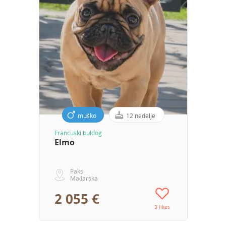
muško
12 nedelje
Francuski buldog
Elmo
Paks
Mađarska
2 055 €
3 likes