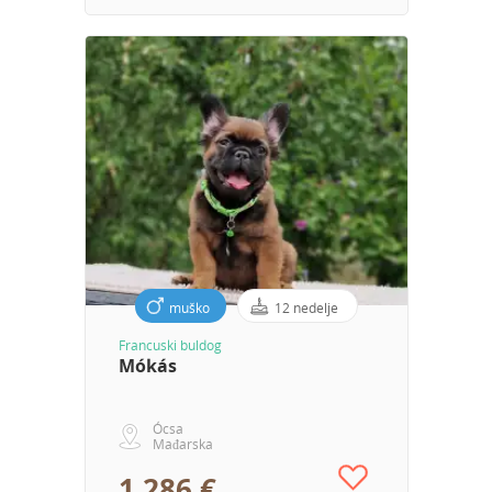
muško
12 nedelje
Francuski buldog
Mókás
Ócsa
Mađarska
1 286 €