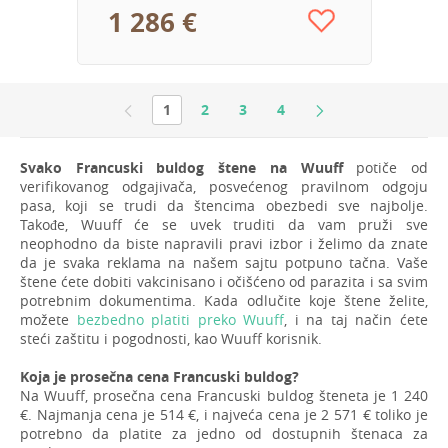
1 286 €
1
2
3
4
Svako Francuski buldog štene na Wuuff
potiče od
verifikovanog odgajivača, posvećenog pravilnom odgoju
pasa, koji se trudi da štencima obezbedi sve najbolje.
Takođe, Wuuff će se uvek truditi da vam pruži sve
neophodno da biste napravili pravi izbor i želimo da znate
da je svaka reklama na našem sajtu potpuno tačna. Vaše
štene ćete dobiti vakcinisano i očišćeno od parazita i sa svim
potrebnim dokumentima. Kada odlučite koje štene želite,
možete
bezbedno platiti preko Wuuff
, i na taj način ćete
steći zaštitu i pogodnosti, kao Wuuff korisnik.
Koja je prosečna cena Francuski buldog?
Na Wuuff, prosečna cena Francuski buldog šteneta je 1 240
€. Najmanja cena je 514 €, i najveća cena je 2 571 € toliko je
potrebno da platite za jedno od dostupnih štenaca za