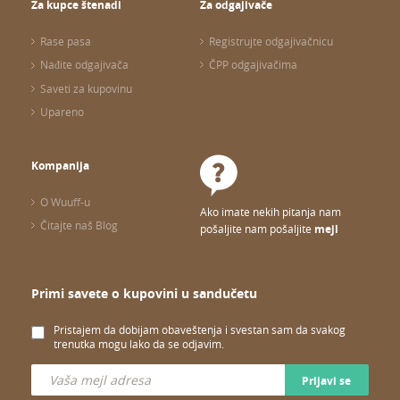
Za kupce štenadi
Za odgajivače
Rase pasa
Registrujte odgajivačnicu
Nađite odgajivača
ČPP odgajivačima
Saveti za kupovinu
Upareno
Kompanija
O Wuuff-u
Ako imate nekih pitanja nam
Čitajte naš Blog
pošaljite nam pošaljite
mejl
Primi savete o kupovini u sandučetu
Pristajem da dobijam obaveštenja i svestan sam da svakog
trenutka mogu lako da se odjavim.
Prijavi se