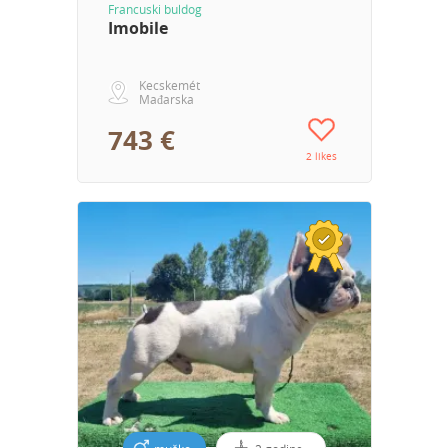
Francuski buldog
Imobile
Kecskemét
Mađarska
743 €
2 likes