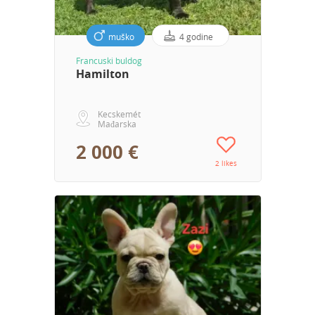
muško
4 godine
Francuski buldog
Hamilton
Kecskemét
Mađarska
2 000 €
2 likes