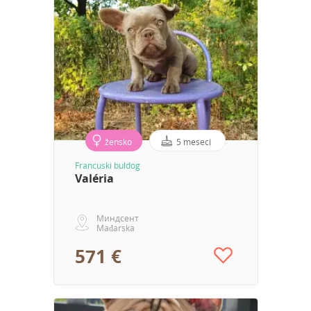
žensko
5 meseci
Francuski buldog
Valéria
Миндсент
Mađarska
571 €