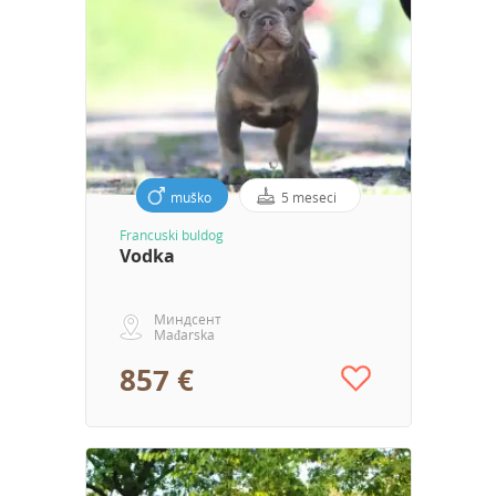
muško
5 meseci
Francuski buldog
Vodka
Миндсент
Mađarska
857 €