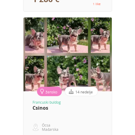
1 like
žensko
14 nedelje
Francuski buldog
Csinos
Ócsa
Mađarska