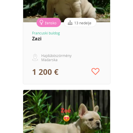
žensko
13 nedelje
Francuski buldog
Zazi
Hajdúböszörmény
Mađarska
1 200 €