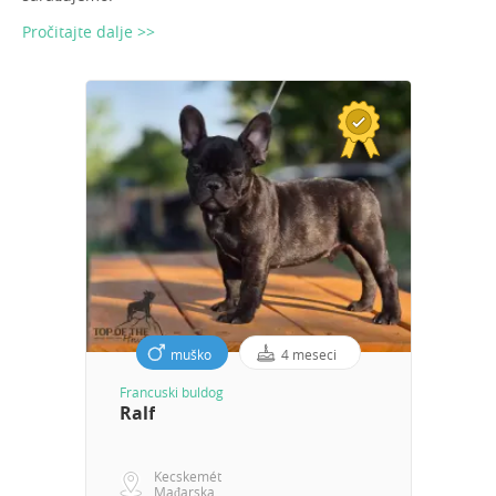
Pročitajte dalje >>
muško
4 meseci
Francuski buldog
Ralf
Kecskemét
Mađarska