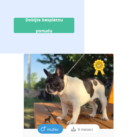
Dobijte besplatnu
ponudu
muško
9 meseci