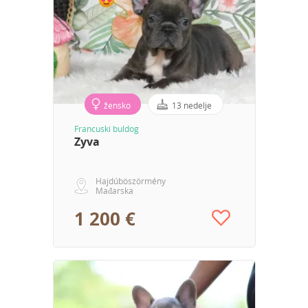
žensko
13 nedelje
Francuski buldog
Zyva
Hajdúböszörmény
Mađarska
1 200 €