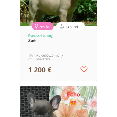
žensko
13 nedelje
Francuski buldog
Zoé
Hajdúböszörmény
Mađarska
1 200 €