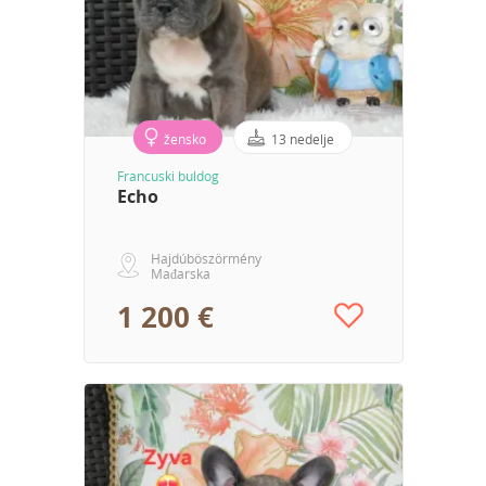
žensko
13 nedelje
Francuski buldog
Echo
Hajdúböszörmény
Mađarska
1 200 €