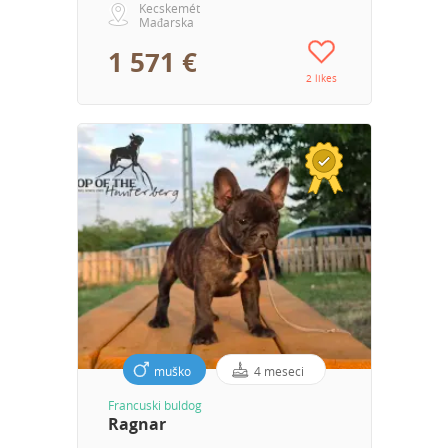
Kecskemét
Mađarska
1 571 €
2 likes
muško
4 meseci
Francuski buldog
Ragnar