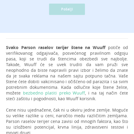
Pošalji
Svako Parson raselov terijer štene na Wuuff
potiče od
verifikovanog odgajivača, posvećenog pravilnom odgoju
pasa, koji se trudi da štencima obezbedi sve najbolje.
Takođe, Wuuff će se uvek truditi da vam pruži sve
neophodno da biste napravili pravi izbor i želimo da znate
da je svaka reklama na našem sajtu potpuno tačna. Vaše
štene ćete dobiti vakcinisano i očišćeno od parazita i sa svim
potrebnim dokumentima. Kada odlučite koje štene želite,
možete
bezbedno platiti preko Wuuff
, i na taj način ćete
steći zaštitu i pogodnosti, kao Wuuff korisnik.
Cene nisu ujednačene, čak ni u okviru jedne zemlje. Moguće
su velike razlike u ceni, naročito među različitim zemljama.
Parson raselov terijer cena zavisi od mnogih faktora, kao što
su izložbeni potencijal, krvna linija, zdravstveni testovi i
mnogi drugi.