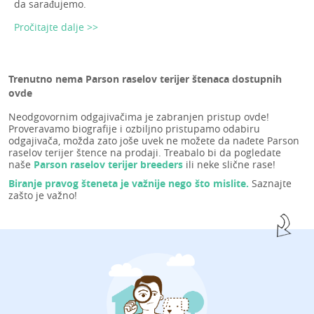
da sarađujemo.
Pročitajte dalje >>
Trenutno nema Parson raselov terijer štenaca dostupnih
ovde
Neodgovornim odgajivačima je zabranjen pristup ovde!
Proveravamo biografije i ozbiljno pristupamo odabiru
odgajivača, možda zato joše uvek ne možete da nađete Parson
raselov terijer štence na prodaji. Treabalo bi da pogledate
naše
Parson raselov terijer breeders
ili neke slične rase!
Biranje pravog šteneta je važnije nego što mislite.
Saznajte
zašto je važno!