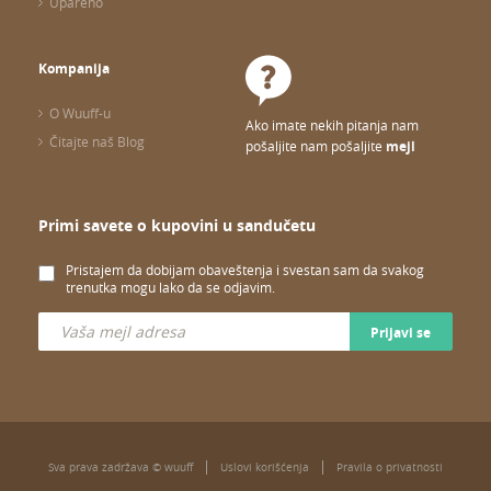
Upareno
Kompanija
O Wuuff-u
Ako imate nekih pitanja nam
Čitajte naš Blog
pošaljite nam pošaljite
mejl
Primi savete o kupovini u sandučetu
Pristajem da dobijam obaveštenja i svestan sam da svakog
trenutka mogu lako da se odjavim.
Prijavi se
Sva prava zadržava © wuuff
Uslovi korišćenja
Pravila o privatnosti