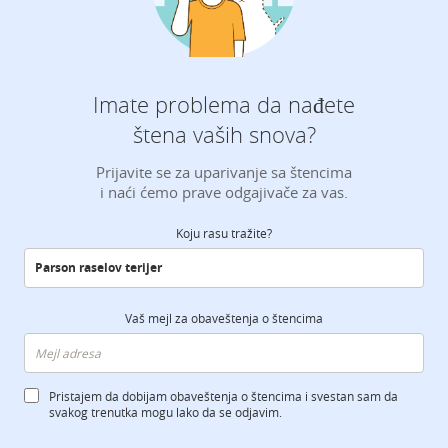
Imate problema da nađete
štena vaših snova?
Prijavite se za uparivanje sa štencima
i naći ćemo prave odgajivače za vas.
Koju rasu tražite?
Vaš mejl za obaveštenja o štencima
Pristajem da dobijam obaveštenja o štencima i svestan sam da
svakog trenutka mogu lako da se odjavim.