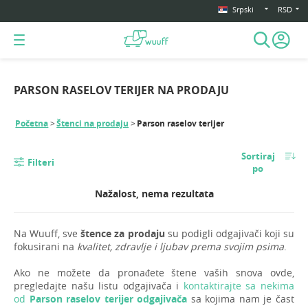
Srpski
RSD
PARSON RASELOV TERIJER NA PRODAJU
Početna
Štenci na prodaju
Parson raselov terijer
Sortiraj
Filteri
po
Nažalost, nema rezultata
Na Wuuff, sve
štence za prodaju
su podigli odgajivači koji su
fokusirani na
kvalitet, zdravlje i ljubav prema svojim psima
.
Ako ne možete da pronađete štene vaših snova ovde,
pregledajte našu listu odgajivača i
kontaktirajte sa nekima
od
Parson raselov terijer odgajivača
sa kojima nam je čast