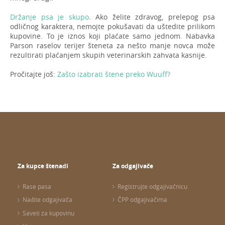
Držanje psa je skupo
. Ako želite zdravog, prelepog psa
odličnog karaktera, nemojte pokušavati da uštedite prilikom
kupovine. To je iznos koji plaćate samo jednom. Nabavka
Parson raselov terijer šteneta za nešto manje novca može
rezultirati plaćanjem skupih veterinarskih zahvata kasnije.
Pročitajte još:
Zašto izabrati štene preko Wuuff?
Za kupce štenadi
Za odgajivače
Rase pasa
Registrujte odgajivačnicu
Nađite odgajivača
ČPP odgajivačima
Saveti za kupovinu