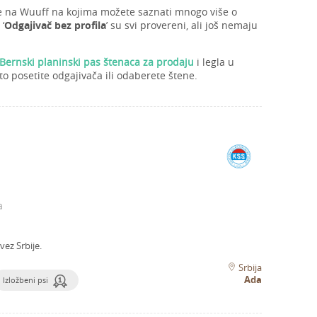
le na Wuuff na kojima možete saznati mnogo više o
‘
Odgajivač bez profila
’ su svi provereni, ali još nemaju
Bernski planinski pas štenaca za prodaju
i legla u
o posetite odgajivača ili odaberete štene.
a
vez Srbije.
Srbija
Ada
Izložbeni psi