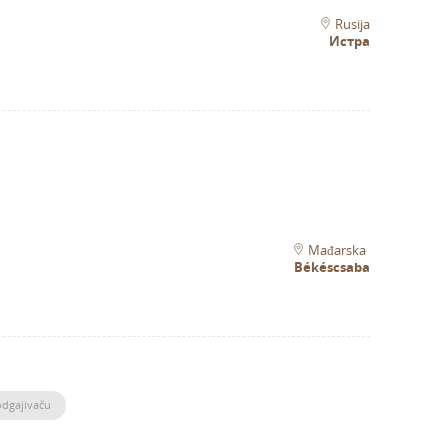
Rusija
Истра
Mađarska
Békéscsaba
odgajivaču