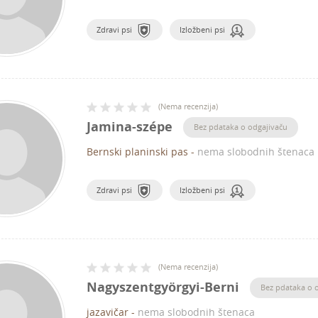
Zdravi psi
Izložbeni psi
(
Nema recenzija
)
Jamina-szépe
Bez pdataka o odgajivaču
Bernski planinski pas
-
nema slobodnih štenaca
Zdravi psi
Izložbeni psi
(
Nema recenzija
)
Nagyszentgyörgyi-Berni
Bez pdataka o 
jazavičar
-
nema slobodnih štenaca