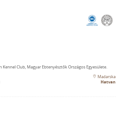
n Kennel Club, Magyar Ebtenyésztők Országos Egyesülete.
Mađarska
Hatvan