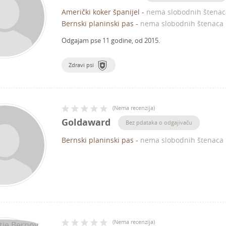
Američki koker španijel
-
nema slobodnih štenac
Bernski planinski pas
-
nema slobodnih štenaca
Odgajam pse 11 godine, od 2015.
Zdravi psi
(
Nema recenzija
)
Goldaward
Bez pdataka o odgajivaču
Bernski planinski pas
-
nema slobodnih štenaca
(
Nema recenzija
)