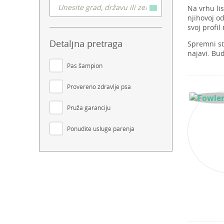
Na vrhu li
njihovoj od
svoj profil
Detaljna pretraga
Spremni st
najavi. Bu
Pas šampion
Provereno zdravlje psa
Pruža garanciju
Ponudite usluge parenja