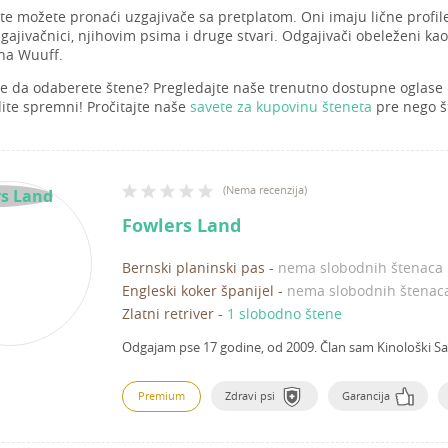
ste možete pronaći uzgajivače sa pretplatom. Oni imaju lične profi
gajivačnici, njihovim psima i druge stvari. Odgajivači obeleženi kao 
 na Wuuff.
e da odaberete štene? Pregledajte naše trenutno dostupne oglase
dite spremni! Pročitajte naše
savete za kupovinu šteneta
pre nego št
(
Nema recenzija
)
Fowlers Land
Bernski planinski pas
-
nema slobodnih štenaca
Engleski koker španijel
-
nema slobodnih štenac
Zlatni retriver
-
1 slobodno štene
Odgajam pse 17 godine, od 2009.
Član sam Kinološki Sa
Premium
Zdravi psi
Garancija