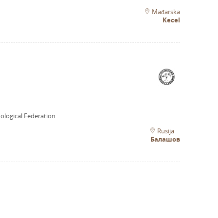
Mađarska
Kecel
ological Federation.
Rusija
Балашов