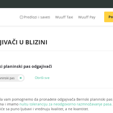
Po
Predlozi i saveti
Wuuff Taxi
Wuuff Pay
IVAČI U BLIZINI
i planinski pas odgajivači
Obriši sve
aninski pas
 vam pomognemo da pronađete odgajivača Bernski planinski pas r
ima i imamo
nultu toleranciju za neodgovorno razmnožavanje pasa
će sa puno ljubavi i vrednuju kvalitet, a ne kvantitet.