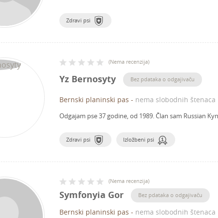
Zdravi psi
(
Nema recenzija
)
Yz Bernosyty
Bez pdataka o odgajivaču
Bernski planinski pas
-
nema slobodnih štenaca
Odgajam pse 37 godine, od 1989.
Član sam Russian Kyn
Zdravi psi
Izložbeni psi
(
Nema recenzija
)
Symfonyia Gor
Bez pdataka o odgajivaču
Bernski planinski pas
-
nema slobodnih štenaca