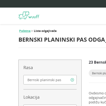
Početna
Lista odgajivača
BERNSKI PLANINSKI PAS ODGAJ
23 Bernsk
Rasa
Bernski pl
Ovdesmo da
Lokacija
odgajivač
podižu kuči