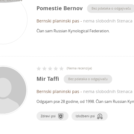
Pomestie Bernov
Bez pdataka o odgajivaču
Bernski planinski pas
-
nema slobodnih štenaca
Član sam Russian Kynological Federation.
(
Nema recenzija
)
Mir Taffi
Bez pdataka o odgajivaču
Bernski planinski pas
-
nema slobodnih štenaca
Odgajam pse 28 godine, od 1998.
Član sam Russian Kyn
Zdravi psi
Izložbeni psi