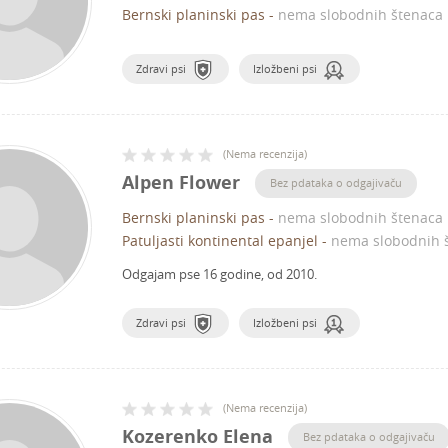
Bernski planinski pas
-
nema slobodnih štenaca
Zdravi psi
Izložbeni psi
(
Nema recenzija
)
Alpen Flower
Bez pdataka o odgajivaču
Bernski planinski pas
-
nema slobodnih štenaca
Patuljasti kontinental epanjel
-
nema slobodnih 
Odgajam pse 16 godine, od 2010.
Zdravi psi
Izložbeni psi
(
Nema recenzija
)
Kozerenko Elena
Bez pdataka o odgajivaču