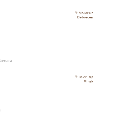
Mađarska
Debrecen
štenaca
Belorusija
Minsk