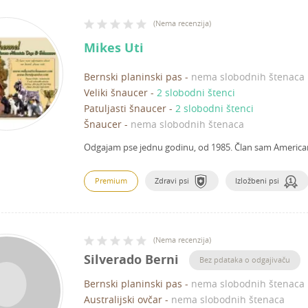
(
Nema recenzija
)
Mikes Uti
Bernski planinski pas
-
nema slobodnih štenaca
Veliki šnaucer
-
2 slobodni štenci
Patuljasti šnaucer
-
2 slobodni štenci
Šnaucer
-
nema slobodnih štenaca
Odgajam pse jednu godinu, od 1985.
Član sam America
Premium
Zdravi psi
Izložbeni psi
(
Nema recenzija
)
Silverado Berni
Bez pdataka o odgajivaču
Bernski planinski pas
-
nema slobodnih štenaca
Australijski ovčar
-
nema slobodnih štenaca