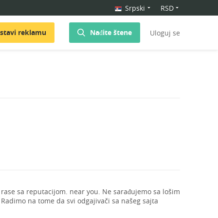
Srpski
RSD
stavi reklamu
Nađite štene
Uloguj se
ase sa reputacijom. near you. Ne sarađujemo sa lošim
. Radimo na tome da svi odgajivači sa našeg sajta