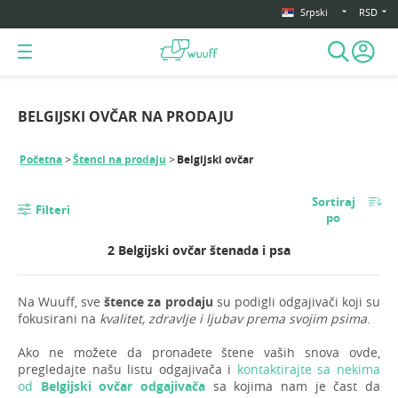
Srpski
RSD
BELGIJSKI OVČAR NA PRODAJU
Početna
Štenci na prodaju
Belgijski ovčar
Sortiraj
Filteri
po
2 Belgijski ovčar štenada i psa
Na Wuuff, sve
štence za prodaju
su podigli odgajivači koji su
fokusirani na
kvalitet, zdravlje i ljubav prema svojim psima
.
Ako ne možete da pronađete štene vaših snova ovde,
pregledajte našu listu odgajivača i
kontaktirajte sa nekima
od
Belgijski ovčar odgajivača
sa kojima nam je čast da