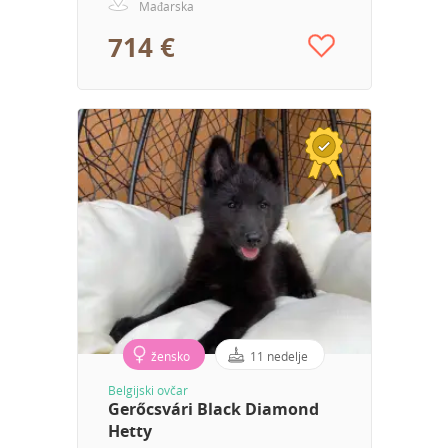
Mađarska
714 €
žensko
11 nedelje
Belgijski ovčar
Gerőcsvári Black Diamond
Hetty