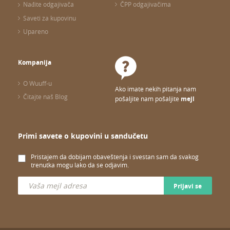
Nađite odgajivača
ČPP odgajivačima
Saveti za kupovinu
Upareno
Kompanija
O Wuuff-u
Ako imate nekih pitanja nam
Čitajte naš Blog
pošaljite nam pošaljite
mejl
Primi savete o kupovini u sandučetu
Pristajem da dobijam obaveštenja i svestan sam da svakog
trenutka mogu lako da se odjavim.
Prijavi se