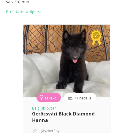
sarađujemo.
Pročitajte dalje >>
žensko
11 nedelje
Belgijski ovčar
Gerőcsvári Black Diamond
Hanna
Jászberény