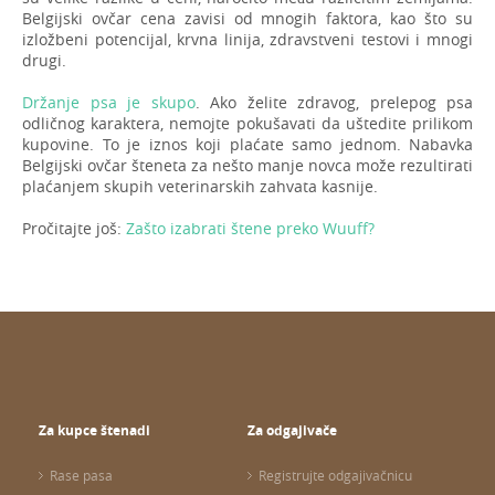
Belgijski ovčar cena zavisi od mnogih faktora, kao što su
izložbeni potencijal, krvna linija, zdravstveni testovi i mnogi
drugi.
Držanje psa je skupo
. Ako želite zdravog, prelepog psa
odličnog karaktera, nemojte pokušavati da uštedite prilikom
kupovine. To je iznos koji plaćate samo jednom. Nabavka
Belgijski ovčar šteneta za nešto manje novca može rezultirati
plaćanjem skupih veterinarskih zahvata kasnije.
Pročitajte još:
Zašto izabrati štene preko Wuuff?
Za kupce štenadi
Za odgajivače
Rase pasa
Registrujte odgajivačnicu