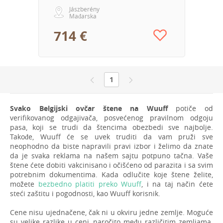
Jászberény
Mađarska
714 €
1
Svako Belgijski ovčar štene na Wuuff
potiče od
verifikovanog odgajivača, posvećenog pravilnom odgoju
pasa, koji se trudi da štencima obezbedi sve najbolje.
Takođe, Wuuff će se uvek truditi da vam pruži sve
neophodno da biste napravili pravi izbor i želimo da znate
da je svaka reklama na našem sajtu potpuno tačna. Vaše
štene ćete dobiti vakcinisano i očišćeno od parazita i sa svim
potrebnim dokumentima. Kada odlučite koje štene želite,
možete
bezbedno platiti preko Wuuff
, i na taj način ćete
steći zaštitu i pogodnosti, kao Wuuff korisnik.
Cene nisu ujednačene, čak ni u okviru jedne zemlje. Moguće
su velike razlike u ceni, naročito među različitim zemljama.