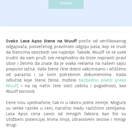
Pošalji
Svako Lasa Apso štene na Wuuff
potiče od verifikovanog
odgajivača, posvećenog pravilnom odgoju pasa, koji se trudi
da štencima obezbedi sve najbolje. Takođe, Wuuff će se uvek
truditi da vam pruži sve neophodno da biste napravili pravi
izbor i želimo da znate da je svaka reklama na našem sajtu
potpuno tačna. Vaše štene ćete dobiti vakcinisano i očišćeno
od parazita i sa svim potrebnim dokumentima. Kada
odlučite koje štene želite, možete
bezbedno platiti preko
Wuuff
, i na taj način ćete steći zaštitu i pogodnosti, kao
Wuuff korisnik.
Cene nisu ujednačene, čak ni u okviru jedne zemlje. Moguće
su velike razlike u ceni, naročito među različitim zemljama.
Lasa Apso cena zavisi od mnogih faktora, kao što su
izložbeni potencijal, krvna linija, zdravstveni testovi i mnogi
drugi.