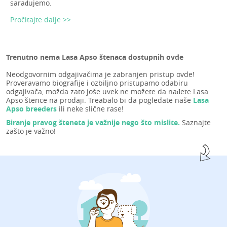
sarađujemo.
Pročitajte dalje >>
Trenutno nema Lasa Apso štenaca dostupnih ovde
Neodgovornim odgajivačima je zabranjen pristup ovde!
Proveravamo biografije i ozbiljno pristupamo odabiru
odgajivača, možda zato joše uvek ne možete da nađete Lasa
Apso štence na prodaji. Treabalo bi da pogledate naše
Lasa
Apso breeders
ili neke slične rase!
Biranje pravog šteneta je važnije nego što mislite.
Saznajte
zašto je važno!