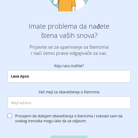
Imate problema da nađete
štena vaših snova?
Prijavite se za uparivanje sa štencima
i naći ćemo prave odgajivače za vas.
Koju rasu tražite?
Vaš mejl za obaveštenja o štencima
Pristajem da dobijam obaveštenja o štencima i svestan sam da
svakog trenutka mogu lako da se odjavim.