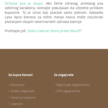
Držanje psa je skupo
. Ako želite zdravog, prelepog psa
odličnog karaktera, nemojte pokušavati da uštedite prilikom
kupovine. To je iznos koji plaćate samo jednom. Nabavka
Lasa Apso šteneta za nešto manje novca može rezultirati
plaćanjem skupih veterinarskih zahvata kasnije.
Pročitajte još:
Zašto izabrati štene preko Wuuff?
Za kupce štenadi
Za odgajivače
Rase pasa
Registrujte odgajivačnicu
Nađite odgajivača
ČPP odgajivačima
Saveti za kupovinu
Upareno