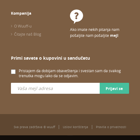
Kompanija
O Wuuff-u
Ako imate nekih pitanja nam
Čitajte naš Blog
pošaljite nam pošaljite
mejl
Primi savete o kupovini u sandučetu
Pristajem da dobijam obaveštenja i svestan sam da svakog
trenutka mogu lako da se odjavim.
Prijavi se
Sva prava zadržava © wuuff
Uslovi korišćenja
Pravila o privatnosti