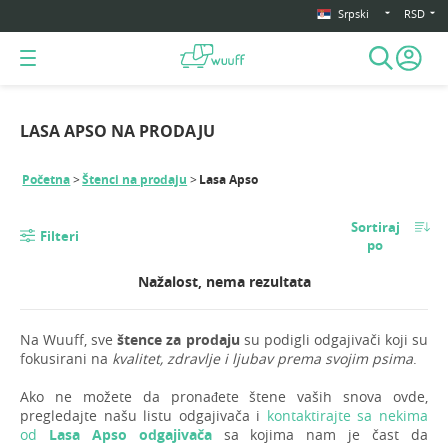
Srpski
RSD
LASA APSO NA PRODAJU
Početna
Štenci na prodaju
Lasa Apso
Sortiraj
Filteri
po
Nažalost, nema rezultata
Na Wuuff, sve
štence za prodaju
su podigli odgajivači koji su
fokusirani na
kvalitet, zdravlje i ljubav prema svojim psima
.
Ako ne možete da pronađete štene vaših snova ovde,
pregledajte našu listu odgajivača i
kontaktirajte sa nekima
od
Lasa Apso odgajivača
sa kojima nam je čast da