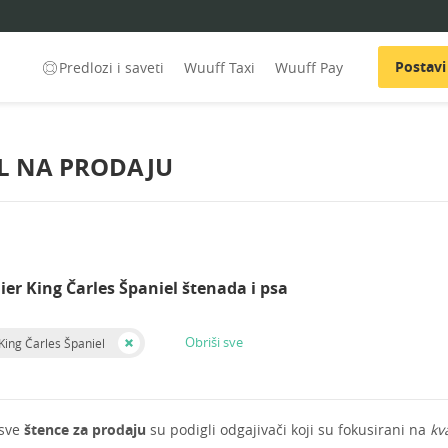
Postavi
Predlozi i saveti
Wuuff Taxi
Wuuff Pay
EL NA PRODAJU
ier King Čarles Španiel štenada i psa
Obriši sve
King Čarles Španiel
 sve
štence za prodaju
su podigli odgajivači koji su fokusirani na
kv