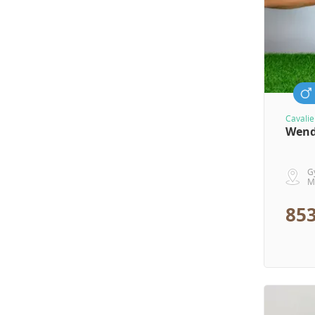
Cavalie
Wend
G
M
853