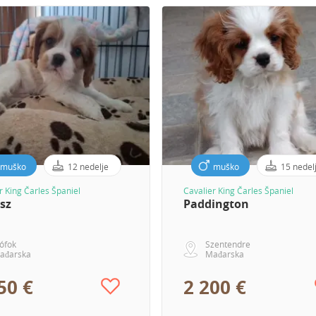
muško
12 nedelje
muško
15 nedel
r King Čarles Španiel
Cavalier King Čarles Španiel
sz
Paddington
iófok
Szentendre
ađarska
Mađarska
50 €
2 200 €