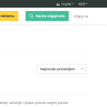
Srpski
RSD
 reklamu
Nađite odgajivača
Uloguj se
Najnovije postavljeni
alitet, zdravlje i ljubav prema svojim psima
.