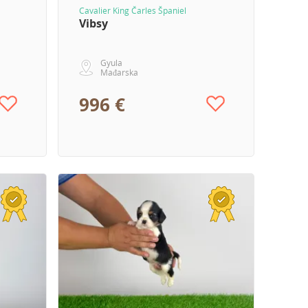
Cavalier King Čarles Španiel
Vibsy
Gyula
Mađarska
996 €