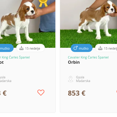
muško
15 nedelje
muško
15 nedel
r King Čarles Španiel
Cavalier King Čarles Španiel
ot
Orbin
yula
Gyula
ađarska
Mađarska
 €
853 €