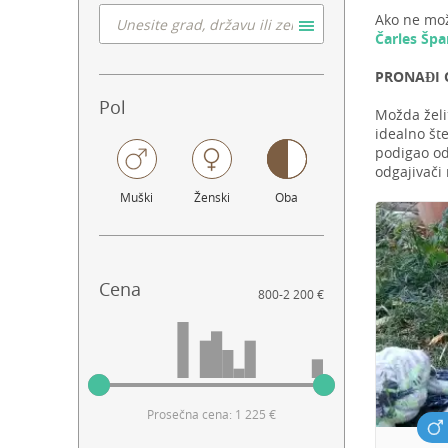
Ako ne mož
Čarles Špa
PRONAĐI O
Pol
Možda želi
idealno šte
podigao od
odgajivači
Muški
Ženski
Oba
Cena
800
-
2 200 €
Prosečna cena: 1 225 €