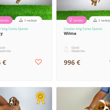
žensko
5 nedelje
žensko
5 nedelj
r King Čarles Španiel
Cavalier King Čarles Španiel
ny
Wilma
yula
Gyula
ađarska
Mađarska
 €
996 €