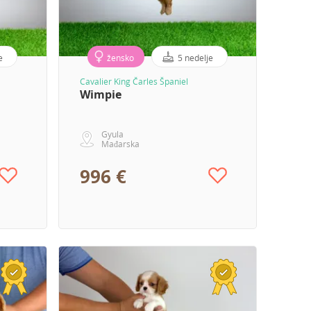
e
žensko
5 nedelje
Cavalier King Čarles Španiel
Wimpie
Gyula
Mađarska
996 €