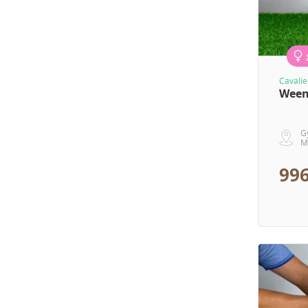
Cavalie
Wee
G
M
996