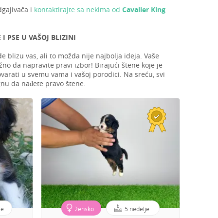
dgajivača i
kontaktirajte sa nekima od
Cavalier King
 PSE U VAŠOJ BLIZINI
blizu vas, ali to možda nije najbolja ideja. Vaše
no da napravite pravi izbor! Birajući štene koje je
varati u svemu vama i vašoj porodici. Na sreću, svi
nu da nađete pravo štene.
je
žensko
5 nedelje