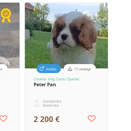
je
muško
15 nedelje
Cavalier King Čarles Španiel
Peter Pan
Szentendre
Mađarska
2 200 €