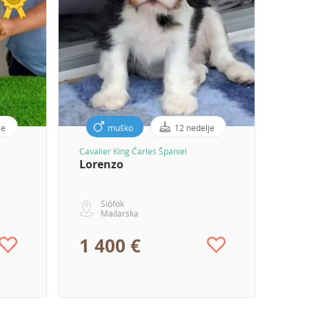
je
muško
12 nedelje
Cavalier King Čarles Španiel
Lorenzo
Siófok
Mađarska
1 400 €