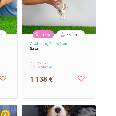
je
žensko
7 nedelje
Cavalier King Čarles Španiel
Saci
Gyula
Mađarska
1 138 €