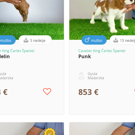
muško
5 nedelje
muško
15 nedel
r King Čarles Španiel
Cavalier King Čarles Španiel
elin
Punk
yula
Gyula
ađarska
Mađarska
 €
853 €