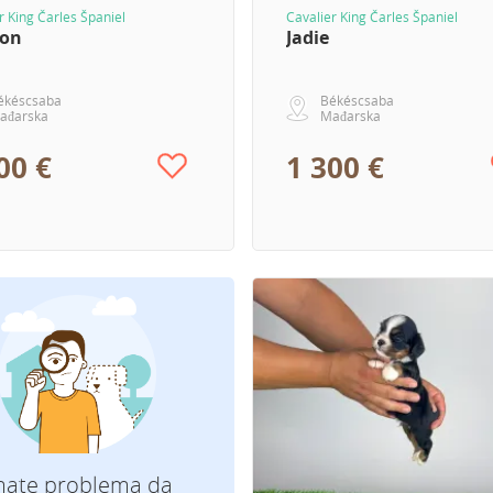
r King Čarles Španiel
Cavalier King Čarles Španiel
son
Jadie
ékéscsaba
Békéscsaba
ađarska
Mađarska
00 €
1 300 €
mate problema da
Koju rasu tražite?