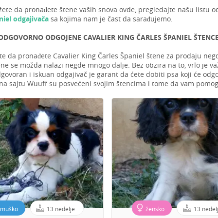
ete da pronađete štene vaših snova ovde, pregledajte našu listu o
niel odgajivača
sa kojima nam je čast da sarađujemo.
DGOVORNO ODGOJENE CAVALIER KING ČARLES ŠPANIEL ŠTENCE I
te da pronađete Cavalier King Čarles Španiel štene za prodaju negde 
ne se možda nalazi negde mnogo dalje. Bez obzira na to, vrlo je važ
govoran i iskuan odgajivač je garant da ćete dobiti psa koji će odgo
 na sajtu Wuuff su posvećeni svojim štencima i tome da vam pomog
muško
13 nedelje
žensko
13 nedel