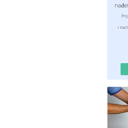
nađet
Pri
i nać