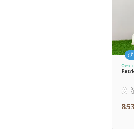
Cavalie
Patri
G
M
853