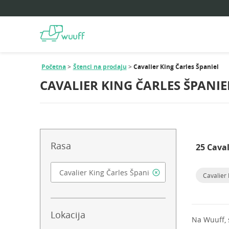
Početna
Štenci na prodaju
Cavalier King Čarles Španiel
CAVALIER KING ČARLES ŠPANI
Rasa
25 Caval
Cavalier 
Lokacija
Na Wuuff,