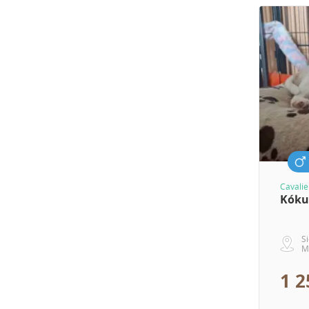
Cavalie
Kóku
S
M
1 2