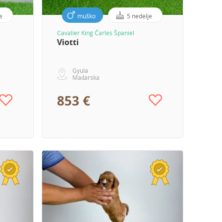
e
muško
5 nedelje
Cavalier King Čarles Španiel
Viotti
Gyula
Mađarska
853 €