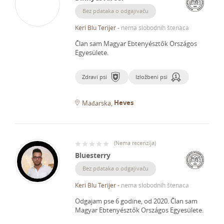
Bez pdataka o odgajivaču
Keri Blu Terijer
-
nema slobodnih štenaca
Član sam Magyar Ebtenyésztők Országos
Egyesülete.
Zdravi psi
Izložbeni psi
Heves
Mađarska
(
Nema recenzija
)
Bluesterry
Bez pdataka o odgajivaču
Keri Blu Terijer
-
nema slobodnih štenaca
Odgajam pse 6 godine, od 2020.
Član sam
Magyar Ebtenyésztők Országos Egyesülete.