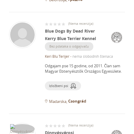
(
Nema recenzija
)
Blue Dogs By Dead River
Kerry Blue Terrier Kennel
Bez pdataka o odgajivaču
Keri Blu Terijer
-
nema slobodnih štenaca
Odgajam pse 15 godine, od 2011.
Član sam
Magyar Ebtenyésztők Országos Egyesülete.
Izložbeni psi
Csongrád
Mađarska
(
Nema recenzija
)
Dinnyésvárosi