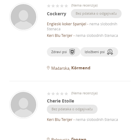
(
Nema recenzija
)
Cockerry
Bez pdataka o odgajivaču
Engleski koker španijel
-
nema slobodnih
štenaca
Keri Blu Terijer
-
nema slobodnih štenaca
Zdravi psi
Izložbeni psi
Körmend
Mađarska
(
Nema recenzija
)
Cherie Etoile
Bez pdataka o odgajivaču
Keri Blu Terijer
-
nema slobodnih štenaca
Гродно
Belorusija