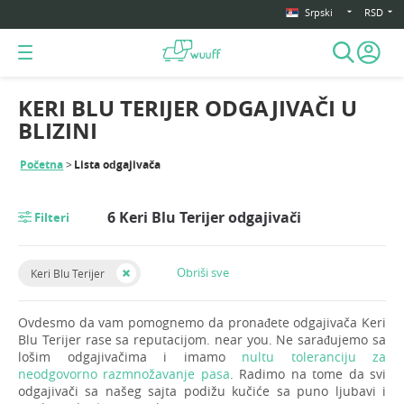
Srpski
RSD
KERI BLU TERIJER ODGAJIVAČI U
BLIZINI
Početna
Lista odgajivača
6 Keri Blu Terijer odgajivači
Filteri
Obriši sve
Keri Blu Terijer
Ovdesmo da vam pomognemo da pronađete odgajivača Keri
Blu Terijer rase sa reputacijom. near you. Ne sarađujemo sa
lošim odgajivačima i imamo
nultu toleranciju za
neodgovorno razmnožavanje pasa
. Radimo na tome da svi
odgajivači sa našeg sajta podižu kučiće sa puno ljubavi i