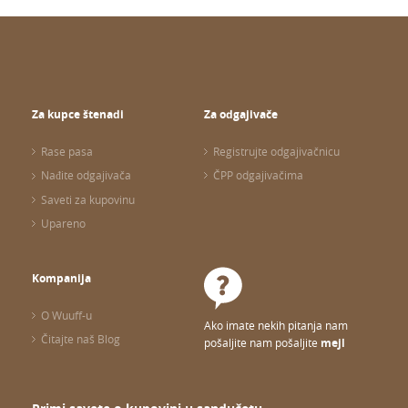
Za kupce štenadi
Za odgajivače
Rase pasa
Registrujte odgajivačnicu
Nađite odgajivača
ČPP odgajivačima
Saveti za kupovinu
Upareno
Kompanija
O Wuuff-u
Ako imate nekih pitanja nam
Čitajte naš Blog
pošaljite nam pošaljite
mejl