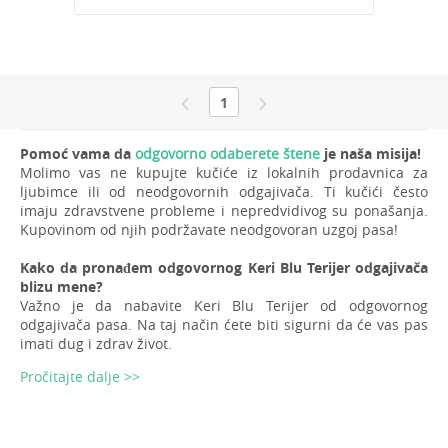
1
Pomoć vama da
odgovorno odaberete štene
je naša misija!
Molimo vas ne kupujte kučiće iz lokalnih prodavnica za
ljubimce ili od neodgovornih odgajivača. Ti kučići često
imaju zdravstvene probleme i nepredvidivog su ponašanja.
Kupovinom od njih podržavate neodgovoran uzgoj pasa!
Kako da pronađem odgovornog Keri Blu Terijer odgajivača
blizu mene?
Važno je da nabavite Keri Blu Terijer od odgovornog
odgajivača pasa. Na taj način ćete biti sigurni da će vas pas
imati dug i zdrav život.
Pročitajte dalje >>