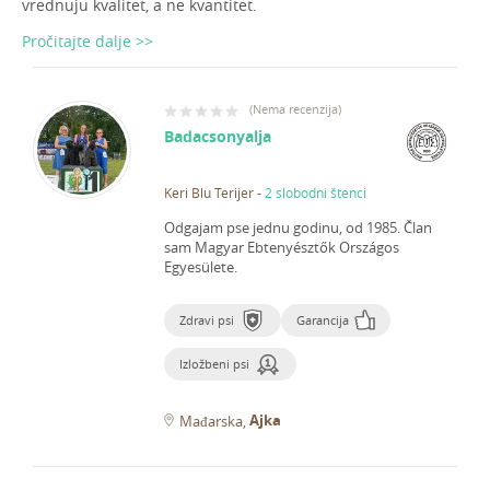
vrednuju kvalitet, a ne kvantitet.
Pročitajte dalje >>
(
Nema recenzija
)
Badacsonyalja
Keri Blu Terijer
-
2 slobodni štenci
Odgajam pse jednu godinu, od 1985.
Član
sam Magyar Ebtenyésztők Országos
Egyesülete.
Zdravi psi
Garancija
Izložbeni psi
Ajka
Mađarska