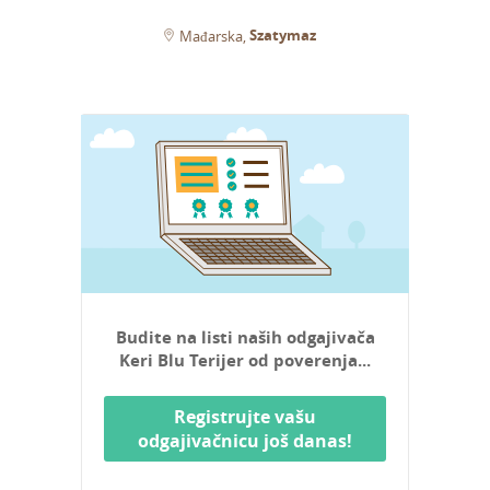
Szatymaz
Mađarska
Budite na listi naših odgajivača
Keri Blu Terijer od poverenja...
Registrujte vašu
odgajivačnicu još danas!