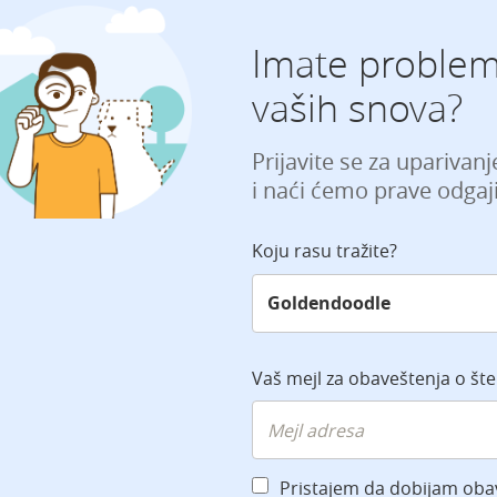
Imate problem
vaših snova?
Prijavite se za uparivan
i naći ćemo prave odgaji
Koju rasu tražite?
Vaš mejl za obaveštenja o št
Pristajem da dobijam oba