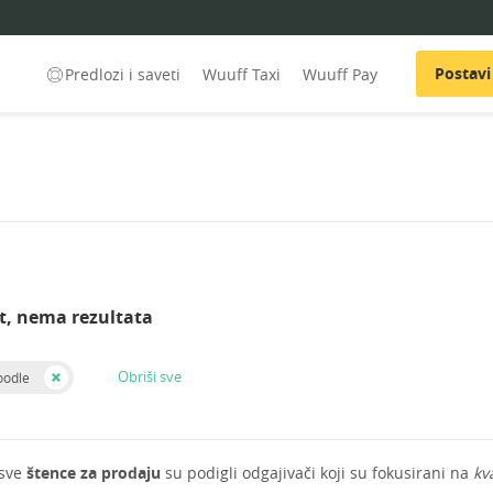
Postavi
Predlozi i saveti
Wuuff Taxi
Wuuff Pay
t, nema rezultata
Obriši sve
oodle
 sve
štence za prodaju
su podigli odgajivači koji su fokusirani na
kv