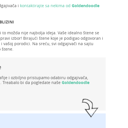
dgajivača i
kontaktirajte sa nekima od
Goldendoodle
LIZINI
 to možda nije najbolja ideja. Vaše idealno štene se
pravi izbor! Birajući štene koje je podigao odgovoran i
 vašoj porodici. Na sreću, svi odgajivači na sajtu
 štene.
e
ije i ozbiljno pristupamo odabiru odgajivača,
. Treabalo bi da pogledate naše
Goldendoodle
!