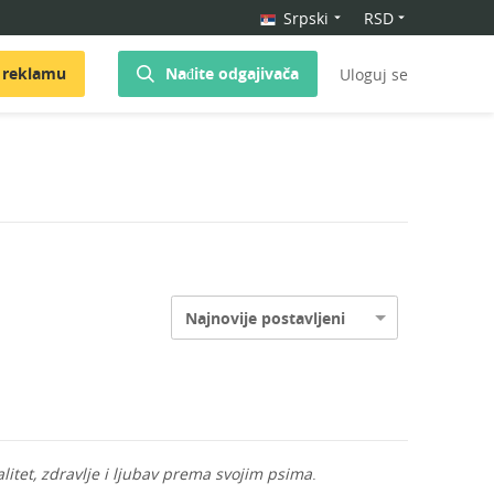
Srpski
RSD
 reklamu
Nađite odgajivača
Uloguj se
Najnovije postavljeni
alitet, zdravlje i ljubav prema svojim psima
.