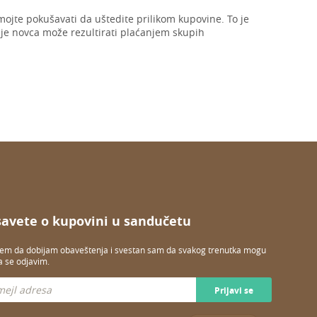
mojte pokušavati da uštedite prilikom kupovine. To je
je novca može rezultirati plaćanjem skupih
savete o kupovini u sandučetu
jem da dobijam obaveštenja i svestan sam da svakog trenutka mogu
a se odjavim.
Prijavi se