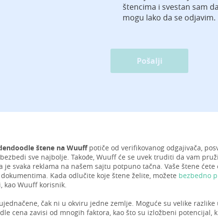
štencima i svestan sam d
mogu lako da se odjavim.
Pošalji
dendoodle štene na Wuuff
potiče od verifikovanog odgajivača, pos
bezbedi sve najbolje. Takođe, Wuuff će se uvek truditi da vam pruži
a je svaka reklama na našem sajtu potpuno tačna. Vaše štene ćete do
dokumentima. Kada odlučite koje štene želite, možete
bezbedno pl
, kao Wuuff korisnik.
ujednačene, čak ni u okviru jedne zemlje. Moguće su velike razlike 
e cena zavisi od mnogih faktora, kao što su izložbeni potencijal, kr