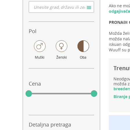
Ako ne mož
odgajivača
PRONAĐI 
Pol
Možda želi
možda nala
iskuan odga
Wuuff su p
Muški
Ženski
Oba
Trenu
Neodgovo
Cena
možda za
breeder
Biranje 
Detaljna pretraga