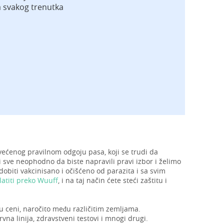
a svakog trenutka
većenog pravilnom odgoju pasa, koji se trudi da
 sve neophodno da biste napravili pravi izbor i želimo
biti vakcinisano i očišćeno od parazita i sa svim
atiti preko Wuuff
, i na taj način ćete steći zaštitu i
u ceni, naročito među različitim zemljama.
vna linija, zdravstveni testovi i mnogi drugi.