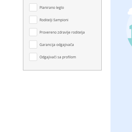
Planirano leglo
Roditelji šampioni
Provereno zdravlje roditelja
Garancija odgajivača
Odgajivači sa profilom