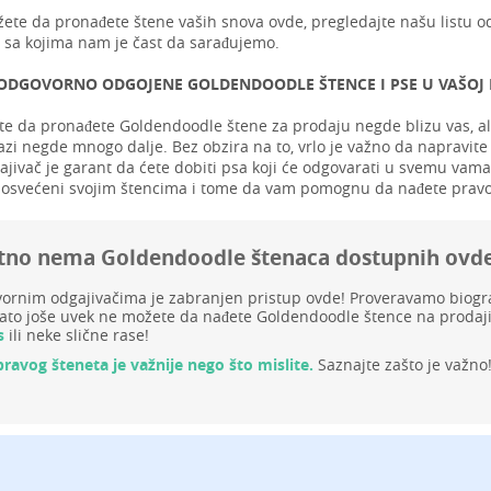
ete da pronađete štene vaših snova ovde, pregledajte našu listu o
sa kojima nam je čast da sarađujemo.
ODGOVORNO ODGOJENE GOLDENDOODLE ŠTENCE I PSE U VAŠOJ B
te da pronađete Goldendoodle štene za prodaju negde blizu vas, ali
zi negde mnogo dalje. Bez obzira na to, vrlo je važno da napravite 
jivač je garant da ćete dobiti psa koji će odgovarati u svemu vama i
osvećeni svojim štencima i tome da vam pomognu da nađete pravo
tno nema Goldendoodle štenaca dostupnih ovd
rnim odgajivačima je zabranjen pristup ovde! Proveravamo biograf
to joše uvek ne možete da nađete Goldendoodle štence na prodaji
s
ili neke slične rase!
pravog šteneta je važnije nego što mislite.
Saznajte zašto je važno