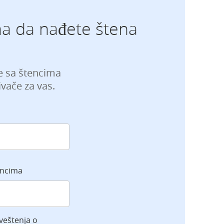
a da nađete štena
je sa štencima
vače za vas.
encima
veštenja o