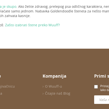
a je skupo
. Ako želite zdravog, prelepog psa odličnog karaktera, ne
 plaćate samo jednom. Nabavka Goldendoodle šteneta za nešto man
ih zahvata kasnije.
još:
Zašto izabrati štene preko Wuuff?
e
Kompanija
Primi 
ajivačnicu
O Wuuff-u
Prista
lako d
ma
Čitajte naš Blog