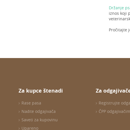
Držanje ps
iznos koji
veterinarsk
Pročitajte 
Za kupce štenadi
Za odgajivač
Rase pasa
Registrujte odg
Nađite odgajivača
ČPP odgajivači
Saveti za kupovinu
Upareno