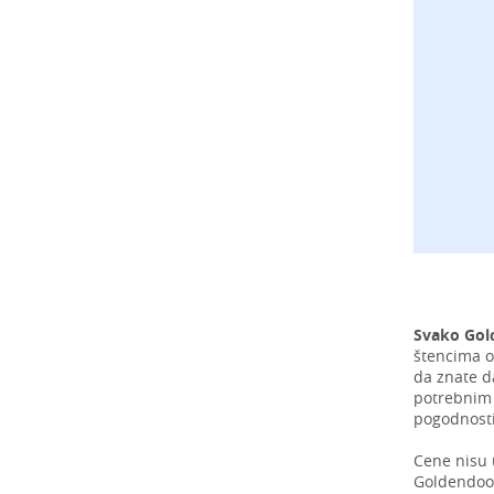
Svako Gol
štencima o
da znate d
potrebnim 
pogodnosti
Cene nisu 
Goldendoodl