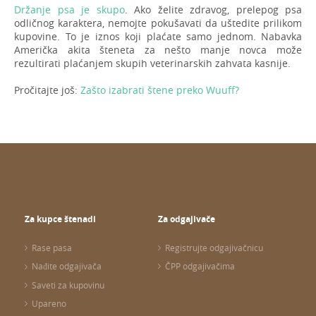
Držanje psa je skupo
. Ako želite zdravog, prelepog psa
odličnog karaktera, nemojte pokušavati da uštedite prilikom
kupovine. To je iznos koji plaćate samo jednom. Nabavka
Američka akita šteneta za nešto manje novca može
rezultirati plaćanjem skupih veterinarskih zahvata kasnije.
Pročitajte još:
Zašto izabrati štene preko Wuuff?
Za kupce štenadi
Za odgajivače
Rase pasa
Registrujte odgajivačnicu
Nađite odgajivača
ČPP odgajivačima
Saveti za kupovinu
Upareno