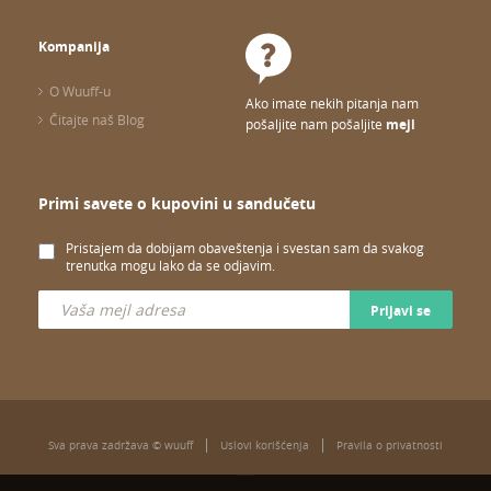
Kompanija
O Wuuff-u
Ako imate nekih pitanja nam
Čitajte naš Blog
pošaljite nam pošaljite
mejl
Primi savete o kupovini u sandučetu
Pristajem da dobijam obaveštenja i svestan sam da svakog
trenutka mogu lako da se odjavim.
Prijavi se
Sva prava zadržava © wuuff
Uslovi korišćenja
Pravila o privatnosti