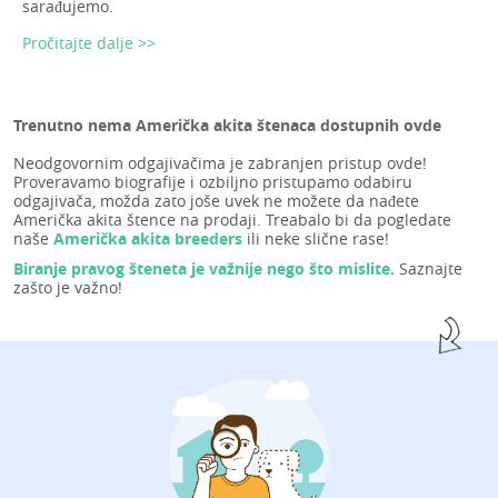
sarađujemo.
Pročitajte dalje >>
Trenutno nema Američka akita štenaca dostupnih ovde
Neodgovornim odgajivačima je zabranjen pristup ovde!
Proveravamo biografije i ozbiljno pristupamo odabiru
odgajivača, možda zato joše uvek ne možete da nađete
Američka akita štence na prodaji. Treabalo bi da pogledate
naše
Američka akita breeders
ili neke slične rase!
Biranje pravog šteneta je važnije nego što mislite.
Saznajte
zašto je važno!