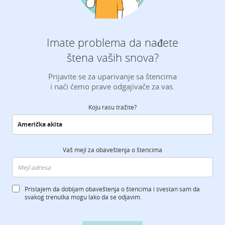
Imate problema da nađete
štena vaših snova?
Prijavite se za uparivanje sa štencima
i naći ćemo prave odgajivače za vas.
Koju rasu tražite?
Vaš mejl za obaveštenja o štencima
Pristajem da dobijam obaveštenja o štencima i svestan sam da
svakog trenutka mogu lako da se odjavim.