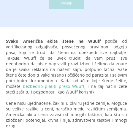
Pošalji
Svako Američka akita štene na Wuuff
potiče od
verifikovanog odgajivača, posvećenog pravilnom odgoju
pasa, koji se trudi da štencima obezbedi sve najbolje.
Takođe, Wuuff će se uvek truditi da vam pruži sve
neophodno da biste napravili pravi izbor i želimo da znate
da je svaka reklama na našem sajtu potpuno tačna. Vaše
štene ćete dobiti vakcinisano i očišćeno od parazita i sa svim
potrebnim dokumentima. Kada odlučite koje štene želite,
možete
bezbedno platiti preko Wuuff
, i na taj način ćete
steći zaštitu i pogodnosti, kao Wuuff korisnik.
Cene nisu ujednačene, čak ni u okviru jedne zemlje. Moguće
su velike razlike u ceni, naročito među različitim zemljama.
Američka akita cena zavisi od mnogih faktora, kao što su
izložbeni potencijal, krvna linija, zdravstveni testovi i mnogi
drugi.