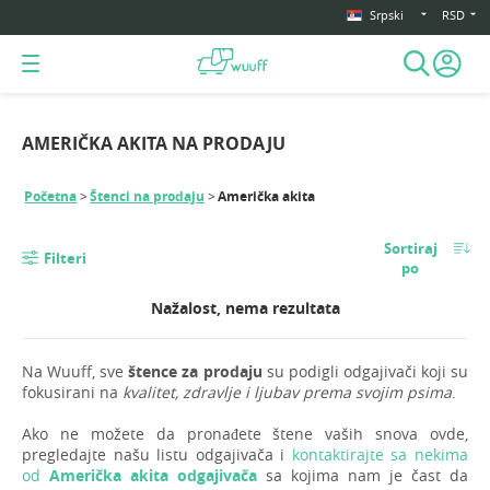
Srpski
RSD
AMERIČKA AKITA NA PRODAJU
Početna
Štenci na prodaju
Američka akita
Sortiraj
Filteri
po
Nažalost, nema rezultata
Na Wuuff, sve
štence za prodaju
su podigli odgajivači koji su
fokusirani na
kvalitet, zdravlje i ljubav prema svojim psima
.
Ako ne možete da pronađete štene vaših snova ovde,
pregledajte našu listu odgajivača i
kontaktirajte sa nekima
od
Američka akita odgajivača
sa kojima nam je čast da