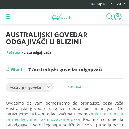
Srpski
RSD
AUSTRALIJSKI GOVEDAR
ODGAJIVAČI U BLIZINI
Početna
Lista odgajivača
7 Australijski govedar odgajivači
Filteri
Obriši sve
Australijski govedar
Ovdesmo da vam pomognemo da pronađete odgajivača
Australijski govedar rase sa reputacijom. near you. Ne
sarađujemo sa lošim odgajivačima i imamo
nultu toleranciju
za neodgovorno razmnožavanje pasa
. Radimo na tome da
svi odgajivači sa našeg sajta podižu kučiće sa puno ljubavi i