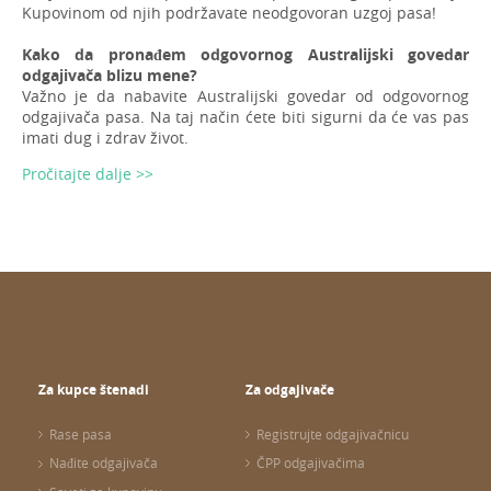
Kupovinom od njih podržavate neodgovoran uzgoj pasa!
Kako da pronađem odgovornog Australijski govedar
odgajivača blizu mene?
Važno je da nabavite Australijski govedar od odgovornog
odgajivača pasa. Na taj način ćete biti sigurni da će vas pas
imati dug i zdrav život.
Pročitajte dalje >>
Za kupce štenadi
Za odgajivače
Rase pasa
Registrujte odgajivačnicu
Nađite odgajivača
ČPP odgajivačima