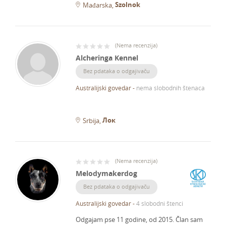
Szolnok
Mađarska
(
Nema recenzija
)
Alcheringa Kennel
Bez pdataka o odgajivaču
Australijski govedar
-
nema slobodnih štenaca
Лок
Srbija
(
Nema recenzija
)
Melodymakerdog
Bez pdataka o odgajivaču
Australijski govedar
-
4 slobodni štenci
Odgajam pse 11 godine, od 2015.
Član sam