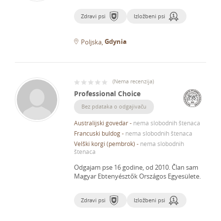
Zdravi psi
Izložbeni psi
Gdynia
Poljska
(
Nema recenzija
)
Professional Choice
Bez pdataka o odgajivaču
Australijski govedar
-
nema slobodnih štenaca
Francuski buldog
-
nema slobodnih štenaca
Velški korgi (pembrok)
-
nema slobodnih
štenaca
Odgajam pse 16 godine, od 2010.
Član sam
Magyar Ebtenyésztők Országos Egyesülete.
Zdravi psi
Izložbeni psi