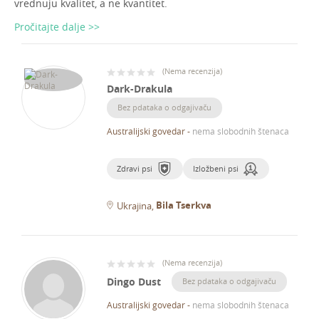
vrednuju kvalitet, a ne kvantitet.
Pročitajte dalje >>
(
Nema recenzija
)
Dark-Drakula
Bez pdataka o odgajivaču
Australijski govedar
-
nema slobodnih štenaca
Zdravi psi
Izložbeni psi
Bila Tserkva
Ukrajina
(
Nema recenzija
)
Dingo Dust
Bez pdataka o odgajivaču
Australijski govedar
-
nema slobodnih štenaca