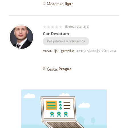
Eger
Mađarska
(
Nema recenzija
)
Cor Devotum
Bez pdataka o odgajivaču
Australijski govedar
-
nema slobodnih štenaca
Prague
Češka