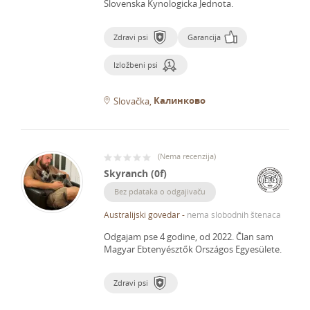
Slovenska Kynologicka Jednota.
Zdravi psi
Garancija
Izložbeni psi
Калинково
Slovačka
(
Nema recenzija
)
Skyranch (0f)
Bez pdataka o odgajivaču
Australijski govedar
-
nema slobodnih štenaca
Odgajam pse 4 godine, od 2022.
Član sam
Magyar Ebtenyésztők Országos Egyesülete.
Zdravi psi