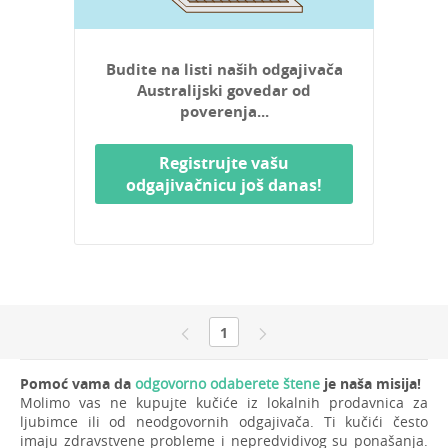
Budite na listi naših odgajivača
Australijski govedar od
poverenja...
Registrujte vašu
odgajivačnicu još danas!
1
Pomoć vama da
odgovorno odaberete štene
je naša misija!
Molimo vas ne kupujte kučiće iz lokalnih prodavnica za
ljubimce ili od neodgovornih odgajivača. Ti kučići često
imaju zdravstvene probleme i nepredvidivog su ponašanja.