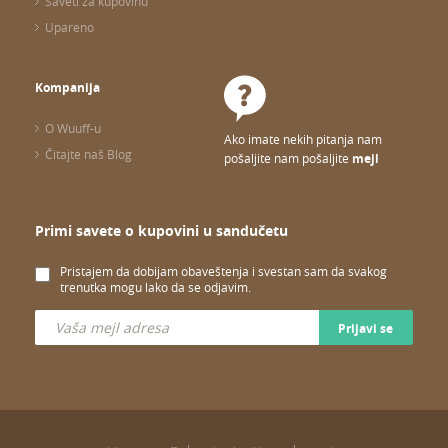
Saveti za kupovinu
Upareno
Kompanija
O Wuuff-u
Ako imate nekih pitanja nam
Čitajte naš Blog
pošaljite nam pošaljite
mejl
Primi savete o kupovini u sandučetu
Pristajem da dobijam obaveštenja i svestan sam da svakog
trenutka mogu lako da se odjavim.
Prijavi se