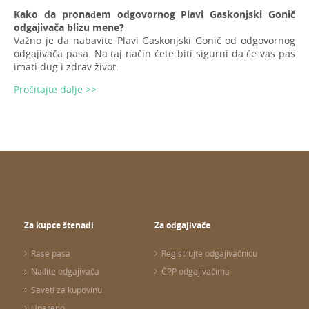
Kako da pronađem odgovornog Plavi Gaskonjski Gonič
odgajivača blizu mene?
Važno je da nabavite Plavi Gaskonjski Gonič od odgovornog
odgajivača pasa. Na taj način ćete biti sigurni da će vas pas
imati dug i zdrav život.
Pročitajte dalje >>
Za kupce štenadi
Za odgajivače
Rase pasa
Registrujte odgajivačnicu
Nađite odgajivača
ČPP odgajivačima
Saveti za kupovinu
Upareno