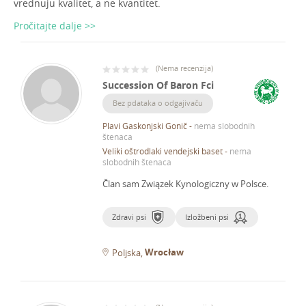
vrednuju kvalitet, a ne kvantitet.
Pročitajte dalje >>
(
Nema recenzija
)
Succession Of Baron Fci
Bez pdataka o odgajivaču
Plavi Gaskonjski Gonič
-
nema slobodnih
štenaca
Veliki oštrodlaki vendejski baset
-
nema
slobodnih štenaca
Član sam Związek Kynologiczny w Polsce.
Zdravi psi
Izložbeni psi
Wrocław
Poljska