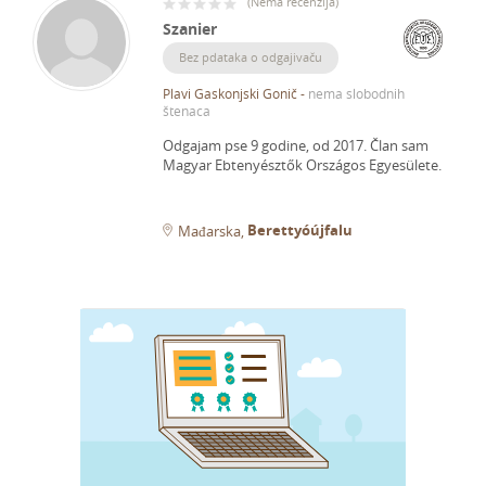
(
Nema recenzija
)
Szanier
Bez pdataka o odgajivaču
Plavi Gaskonjski Gonič
-
nema slobodnih
štenaca
Odgajam pse 9 godine, od 2017.
Član sam
Magyar Ebtenyésztők Országos Egyesülete.
Berettyóújfalu
Mađarska