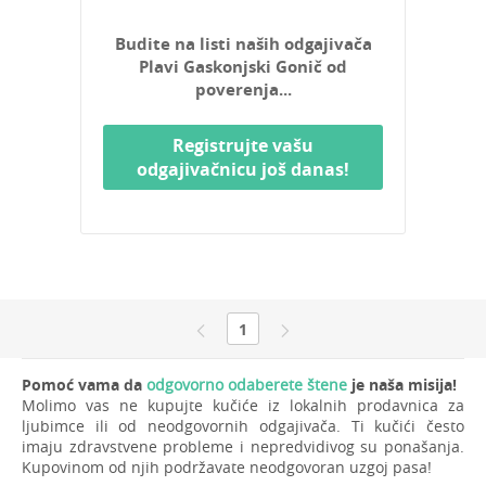
Budite na listi naših odgajivača
Plavi Gaskonjski Gonič od
poverenja...
Registrujte vašu
odgajivačnicu još danas!
1
Pomoć vama da
odgovorno odaberete štene
je naša misija!
Molimo vas ne kupujte kučiće iz lokalnih prodavnica za
ljubimce ili od neodgovornih odgajivača. Ti kučići često
imaju zdravstvene probleme i nepredvidivog su ponašanja.
Kupovinom od njih podržavate neodgovoran uzgoj pasa!