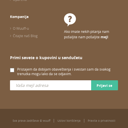
Kompanija
O Wuuff-u
Ako imate nekih pitanja nam
Čitajte naš Blog
pošaljite nam pošaljite
mejl
Primi savete o kupovini u sandučetu
Pristajem da dobijam obaveštenja i svestan sam da svakog
trenutka mogu lako da se odjavim.
Prijavi se
Sva prava zadržava © wuuff
Uslovi korišćenja
Pravila o privatnosti