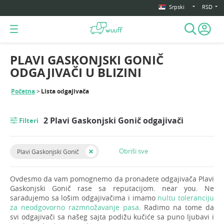
Srpski
RSD
PLAVI GASKONJSKI GONIČ
ODGAJIVAČI U BLIZINI
Početna
Lista odgajivača
2 Plavi Gaskonjski Gonič odgajivači
Filteri
Obriši sve
Plavi Gaskonjski Gonič
Ovdesmo da vam pomognemo da pronađete odgajivača Plavi
Gaskonjski Gonič rase sa reputacijom. near you. Ne
sarađujemo sa lošim odgajivačima i imamo
nultu toleranciju
za neodgovorno razmnožavanje pasa
. Radimo na tome da
svi odgajivači sa našeg sajta podižu kučiće sa puno ljubavi i