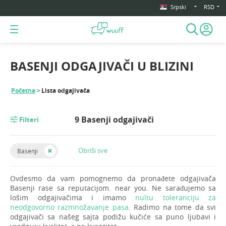
Srpski
RSD
BASENJI ODGAJIVAČI U BLIZINI
Početna
Lista odgajivača
9 Basenji odgajivači
Filteri
Obriši sve
Basenji
Ovdesmo da vam pomognemo da pronađete odgajivača
Basenji rase sa reputacijom. near you. Ne sarađujemo sa
lošim odgajivačima i imamo
nultu toleranciju za
neodgovorno razmnožavanje pasa
. Radimo na tome da svi
odgajivači sa našeg sajta podižu kučiće sa puno ljubavi i