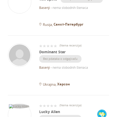
Basenji
-
nema slobodnih štenaca
Санкт-Петербург
Rusija
(
Nema recenzija
)
Dominant Star
Bez pdataka o odgajivaču
Basenji
-
nema slobodnih štenaca
Херсон
Ukrajina
(
Nema recenzija
)
Lucky Alien