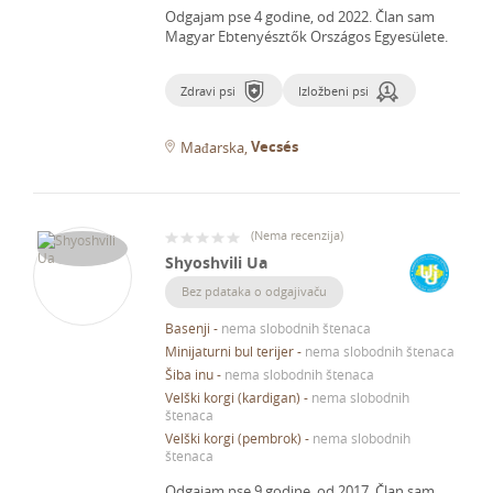
Odgajam pse 4 godine, od 2022.
Član sam
Magyar Ebtenyésztők Országos Egyesülete.
Zdravi psi
Izložbeni psi
Vecsés
Mađarska
(
Nema recenzija
)
Shyoshvili Ua
Bez pdataka o odgajivaču
Basenji
-
nema slobodnih štenaca
Minijaturni bul terijer
-
nema slobodnih štenaca
Šiba inu
-
nema slobodnih štenaca
Velški korgi (kardigan)
-
nema slobodnih
štenaca
Velški korgi (pembrok)
-
nema slobodnih
štenaca
Odgajam pse 9 godine, od 2017.
Član sam