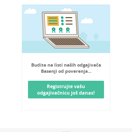
Budite na listi naših odgajivača
Basenji od poverenja...
Registrujte vašu
odgajivačnicu još danas!