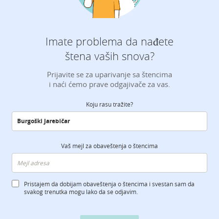
Imate problema da nađete
štena vaših snova?
Prijavite se za uparivanje sa štencima
i naći ćemo prave odgajivače za vas.
Koju rasu tražite?
Vaš mejl za obaveštenja o štencima
Pristajem da dobijam obaveštenja o štencima i svestan sam da
svakog trenutka mogu lako da se odjavim.