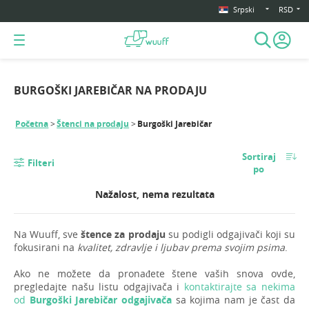
Srpski
RSD
BURGOŠKI JAREBIČAR NA PRODAJU
Početna
Štenci na prodaju
Burgoški Jarebičar
Sortiraj
Filteri
po
Nažalost, nema rezultata
Na Wuuff, sve
štence za prodaju
su podigli odgajivači koji su
fokusirani na
kvalitet, zdravlje i ljubav prema svojim psima
.
Ako ne možete da pronađete štene vaših snova ovde,
pregledajte našu listu odgajivača i
kontaktirajte sa nekima
od
Burgoški Jarebičar odgajivača
sa kojima nam je čast da