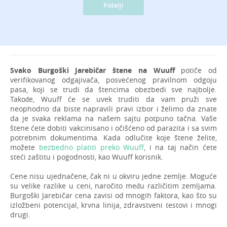
Pošalji
Svako Burgoški Jarebičar štene na Wuuff
potiče od
verifikovanog odgajivača, posvećenog pravilnom odgoju
pasa, koji se trudi da štencima obezbedi sve najbolje.
Takođe, Wuuff će se uvek truditi da vam pruži sve
neophodno da biste napravili pravi izbor i želimo da znate
da je svaka reklama na našem sajtu potpuno tačna. Vaše
štene ćete dobiti vakcinisano i očišćeno od parazita i sa svim
potrebnim dokumentima. Kada odlučite koje štene želite,
možete
bezbedno platiti preko Wuuff
, i na taj način ćete
steći zaštitu i pogodnosti, kao Wuuff korisnik.
Cene nisu ujednačene, čak ni u okviru jedne zemlje. Moguće
su velike razlike u ceni, naročito među različitim zemljama.
Burgoški Jarebičar cena zavisi od mnogih faktora, kao što su
izložbeni potencijal, krvna linija, zdravstveni testovi i mnogi
drugi.