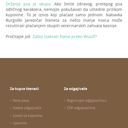
Držanje psa je skupo
. Ako želite zdravog, prelepog psa
odličnog karaktera, nemojte pokušavati da uštedite prilikom
kupovine. To je iznos koji plaćate samo jednom. Nabavka
Burgoški Jarebičar šteneta za nešto manje novca može
rezultirati plaćanjem skupih veterinarskih zahvata kasnije.
Pročitajte još:
Zašto izabrati štene preko Wuuff?
Za kupce štenadi
Za odgajivače
Rase pasa
Registrujte odgajivačnicu
Nađite odgajivača
ČPP odgajivačima
Saveti za kupovinu
Upareno