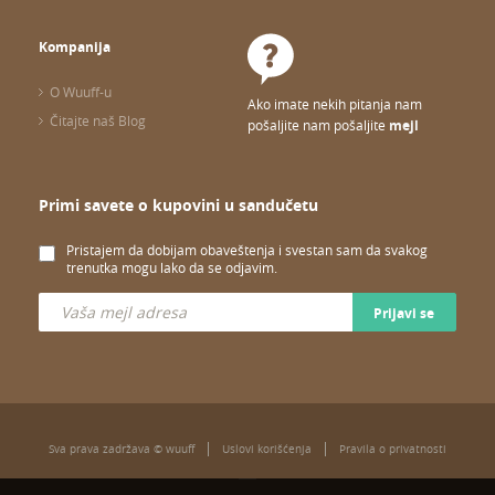
Kompanija
O Wuuff-u
Ako imate nekih pitanja nam
Čitajte naš Blog
pošaljite nam pošaljite
mejl
Primi savete o kupovini u sandučetu
Pristajem da dobijam obaveštenja i svestan sam da svakog
trenutka mogu lako da se odjavim.
Prijavi se
Sva prava zadržava © wuuff
Uslovi korišćenja
Pravila o privatnosti