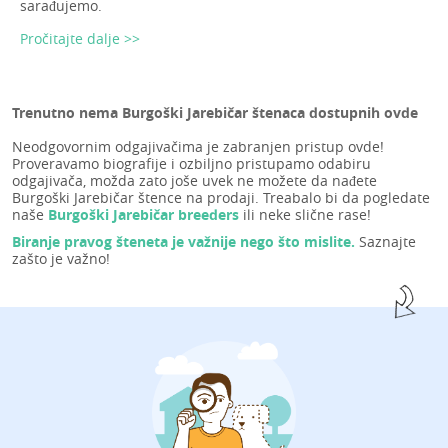
sarađujemo.
Pročitajte dalje >>
Trenutno nema Burgoški Jarebičar štenaca dostupnih ovde
Neodgovornim odgajivačima je zabranjen pristup ovde!
Proveravamo biografije i ozbiljno pristupamo odabiru
odgajivača, možda zato joše uvek ne možete da nađete
Burgoški Jarebičar štence na prodaji. Treabalo bi da pogledate
naše
Burgoški Jarebičar breeders
ili neke slične rase!
Biranje pravog šteneta je važnije nego što mislite.
Saznajte
zašto je važno!