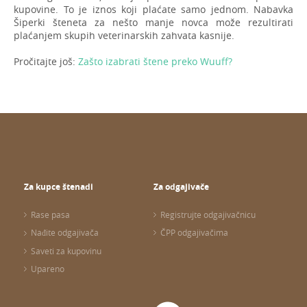
kupovine. To je iznos koji plaćate samo jednom. Nabavka
Šiperki šteneta za nešto manje novca može rezultirati
plaćanjem skupih veterinarskih zahvata kasnije.
Pročitajte još:
Zašto izabrati štene preko Wuuff?
Za kupce štenadi
Za odgajivače
Rase pasa
Registrujte odgajivačnicu
Nađite odgajivača
ČPP odgajivačima
Saveti za kupovinu
Upareno