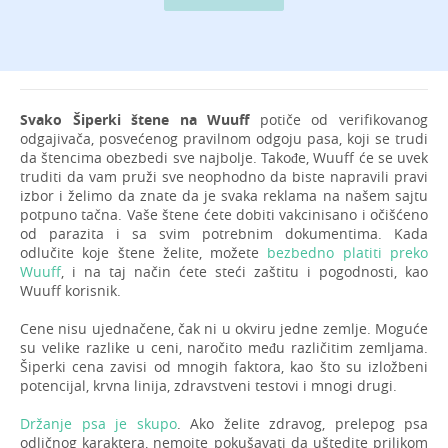
Svako Šiperki štene na Wuuff
potiče od verifikovanog
odgajivača, posvećenog pravilnom odgoju pasa, koji se trudi
da štencima obezbedi sve najbolje. Takođe, Wuuff će se uvek
truditi da vam pruži sve neophodno da biste napravili pravi
izbor i želimo da znate da je svaka reklama na našem sajtu
potpuno tačna. Vaše štene ćete dobiti vakcinisano i očišćeno
od parazita i sa svim potrebnim dokumentima. Kada
odlučite koje štene želite, možete
bezbedno platiti preko
Wuuff
, i na taj način ćete steći zaštitu i pogodnosti, kao
Wuuff korisnik.
Cene nisu ujednačene, čak ni u okviru jedne zemlje. Moguće
su velike razlike u ceni, naročito među različitim zemljama.
Šiperki cena zavisi od mnogih faktora, kao što su izložbeni
potencijal, krvna linija, zdravstveni testovi i mnogi drugi.
Držanje psa je skupo
. Ako želite zdravog, prelepog psa
odličnog karaktera, nemojte pokušavati da uštedite prilikom