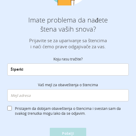
Imate problema da nađete
štena vaših snova?
Prijavite se za uparivanje sa štencima
i naći ćemo prave odgajivače za vas.
Koju rasu tražite?
Vaš mejl za obaveštenja o štencima
Pristajem da dobijam obaveštenja o štencima i svestan sam da
svakog trenutka mogu lako da se odjavim.
Pošalji