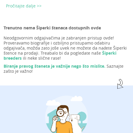
Pročitajte dalje >>
Trenutno nema Šiperki štenaca dostupnih ovde
Neodgovornim odgajivačima je zabranjen pristup ovde!
Proveravamo biografije i ozbiljno pristupamo odabiru
odgajivača, možda zato joše uvek ne možete da nađete Šiperki
štence na prodaji. Treabalo bi da pogledate naše
Šiperki
breeders
ili neke slične rase!
Biranje pravog šteneta je važnije nego što mislite.
Saznajte
zašto je važno!