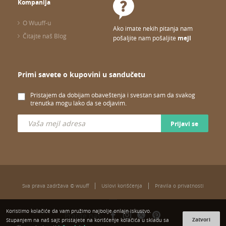
Kompanija
O Wuuff-u
Ako imate nekih pitanja nam
Čitajte naš Blog
pošaljite nam pošaljite
mejl
Primi savete o kupovini u sandučetu
Pristajem da dobijam obaveštenja i svestan sam da svakog
trenutka mogu lako da se odjavim.
Prijavi se
Sva prava zadržava © wuuff
Uslovi korišćenja
Pravila o privatnosti
Koristimo kolačiće da vam pružimo najbolje onlajn iskustvo.
Pratite nas:
Zatvori
Stupanjem na naš sajt pristajete na korišćenje kolačića u skladu sa