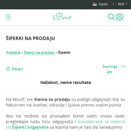
Srpski
RSD
ŠIPERKI NA PRODAJU
Početna
Štenci na prodaju
Šiperki
Sortiraj
Filteri
po
Nažalost, nema rezultata
Na Wuuff, sve
štence za prodaju
su podigli odgajivači koji su
fokusirani na
kvalitet, zdravlje i ljubav prema svojim psima
.
Ako ne možete da pronađete štene vaših snova ovde,
pregledajte našu listu odgajivača i
kontaktirajte sa nekima
od
Šiperki odgajivača
sa kojima nam je čast da sarađujemo.