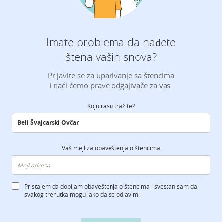
Imate problema da nađete
štena vaših snova?
Prijavite se za uparivanje sa štencima
i naći ćemo prave odgajivače za vas.
Koju rasu tražite?
Vaš mejl za obaveštenja o štencima
Pristajem da dobijam obaveštenja o štencima i svestan sam da
svakog trenutka mogu lako da se odjavim.