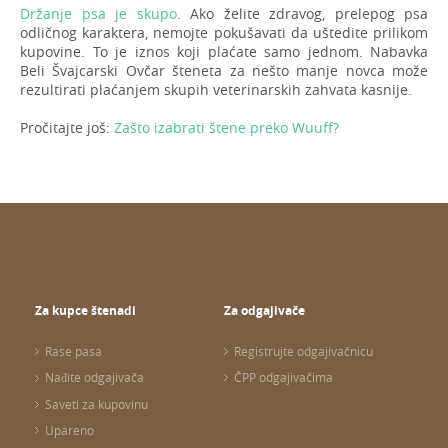
Držanje psa je skupo
. Ako želite zdravog, prelepog psa
odličnog karaktera, nemojte pokušavati da uštedite prilikom
kupovine. To je iznos koji plaćate samo jednom. Nabavka
Beli Švajcarski Ovčar šteneta za nešto manje novca može
rezultirati plaćanjem skupih veterinarskih zahvata kasnije.
Pročitajte još:
Zašto izabrati štene preko Wuuff?
Za kupce štenadi
Za odgajivače
Rase pasa
Registrujte odgajivačnicu
Nađite odgajivača
ČPP odgajivačima
Saveti za kupovinu
Upareno