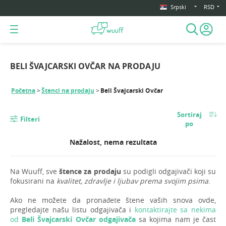
Srpski
RSD
BELI ŠVAJCARSKI OVČAR NA PRODAJU
Početna
Štenci na prodaju
Beli Švajcarski Ovčar
Sortiraj
Filteri
po
Nažalost, nema rezultata
Na Wuuff, sve
štence za prodaju
su podigli odgajivači koji su
fokusirani na
kvalitet, zdravlje i ljubav prema svojim psima
.
Ako ne možete da pronađete štene vaših snova ovde,
pregledajte našu listu odgajivača i
kontaktirajte sa nekima
od
Beli Švajcarski Ovčar odgajivača
sa kojima nam je čast