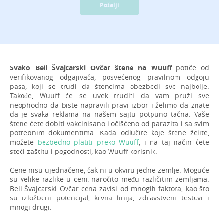
Pošalji
Svako Beli Švajcarski Ovčar štene na Wuuff
potiče od
verifikovanog odgajivača, posvećenog pravilnom odgoju
pasa, koji se trudi da štencima obezbedi sve najbolje.
Takođe, Wuuff će se uvek truditi da vam pruži sve
neophodno da biste napravili pravi izbor i želimo da znate
da je svaka reklama na našem sajtu potpuno tačna. Vaše
štene ćete dobiti vakcinisano i očišćeno od parazita i sa svim
potrebnim dokumentima. Kada odlučite koje štene želite,
možete
bezbedno platiti preko Wuuff
, i na taj način ćete
steći zaštitu i pogodnosti, kao Wuuff korisnik.
Cene nisu ujednačene, čak ni u okviru jedne zemlje. Moguće
su velike razlike u ceni, naročito među različitim zemljama.
Beli Švajcarski Ovčar cena zavisi od mnogih faktora, kao što
su izložbeni potencijal, krvna linija, zdravstveni testovi i
mnogi drugi.