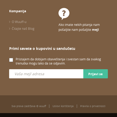
Kompanija
O Wuuff-u
Ako imate nekih pitanja nam
Čitajte naš Blog
pošaljite nam pošaljite
mejl
Primi savete o kupovini u sandučetu
Pristajem da dobijam obaveštenja i svestan sam da svakog
trenutka mogu lako da se odjavim.
Prijavi se
Sva prava zadržava © wuuff
Uslovi korišćenja
Pravila o privatnosti