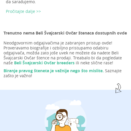
da sarađujemo.
Pročitajte dalje >>
Trenutno nema Beli Švajcarski Ovčar štenaca dostupnih ovde
Neodgovornim odgajivačima je zabranjen pristup ovde!
Proveravamo biografije i ozbiljno pristupamo odabiru
odgajivača, možda zato joše uvek ne možete da nađete Beli
Švajcarski Ovčar štence na prodaji. Treabalo bi da pogledate
naše
Beli Švajcarski Ovčar breeders
ili neke slične rase!
Biranje pravog šteneta je važnije nego što mislite.
Saznajte
zašto je važno!