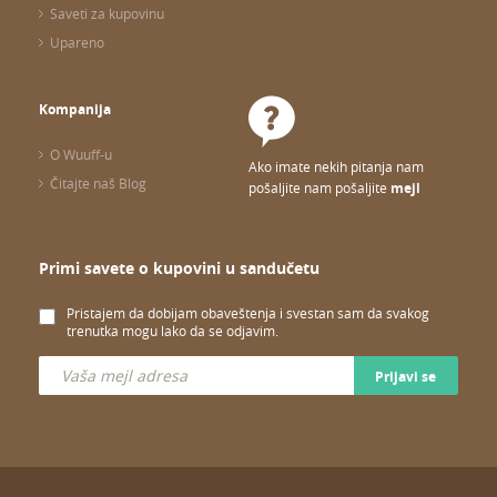
Saveti za kupovinu
Upareno
Kompanija
O Wuuff-u
Ako imate nekih pitanja nam
Čitajte naš Blog
pošaljite nam pošaljite
mejl
Primi savete o kupovini u sandučetu
Pristajem da dobijam obaveštenja i svestan sam da svakog
trenutka mogu lako da se odjavim.
Prijavi se