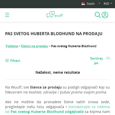
Srpski
RSD
PAS SVETOG HUBERTA BLODHUND NA PRODAJU
Početna
Štenci na prodaju
Pas svetog Huberta Blodhund
Sortiraj
Filteri
po
Nažalost, nema rezultata
Na Wuuff, sve
štence za prodaju
su podigli odgajivači koji su
fokusirani na
kvalitet, zdravlje i ljubav prema svojim psima
.
Ako ne možete da pronađete štene vaših snova ovde,
pregledajte našu listu odgajivača i
kontaktirajte sa nekima
od
Pas svetog Huberta Blodhund odgajivača
sa kojima nam