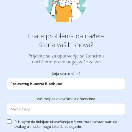
Imate problema da nađete
štena vaših snova?
Prijavite se za uparivanje sa štencima
i naći ćemo prave odgajivače za vas.
Koju rasu tražite?
Vaš mejl za obaveštenja o štencima
Pristajem da dobijam obaveštenja o štencima i svestan sam da
svakog trenutka mogu lako da se odjavim.