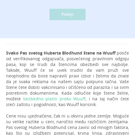
Pošalji
Svako Pas svetog Huberta Blodhund štene na Wuuff
potiče
od verifikovanog odgajivača, posvećenog pravilnom odgoju
pasa, koji se trudi da štencima obezbedi sve najbolje.
Takođe, Wuuff će se uvek truditi da vam pruži sve
neophodno da biste napravili pravi izbor i želimo da znate
da je svaka reklama na našem sajtu potpuno tačna. Vaše
štene ćete dobiti vakcinisano i očišćeno od parazita i sa svim
potrebnim dokumentima. Kada odlučite koje štene želite,
možete
bezbedno platiti preko Wuuff
, i na taj način ćete
steći zaštitu i pogodnosti, kao Wuuff korisnik.
Cene nisu ujednačene, čak ni u okviru jedne zemlje. Moguće
su velike razlike u ceni, naročito među različitim zemljama.
Pas svetog Huberta Blodhund cena zavisi od mnogih faktora,
kao što su izložbeni potencijal, krvna linija, zdravstveni