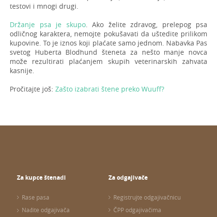
testovi i mnogi drugi.
Držanje psa je skupo
. Ako želite zdravog, prelepog psa
odličnog karaktera, nemojte pokušavati da uštedite prilikom
kupovine. To je iznos koji plaćate samo jednom. Nabavka Pas
svetog Huberta Blodhund šteneta za nešto manje novca
može rezultirati plaćanjem skupih veterinarskih zahvata
kasnije.
Pročitajte još:
Zašto izabrati štene preko Wuuff?
Za kupce štenadi
Za odgajivače
Rase pasa
Registrujte odgajivačnicu
Nađite odgajivača
ČPP odgajivačima