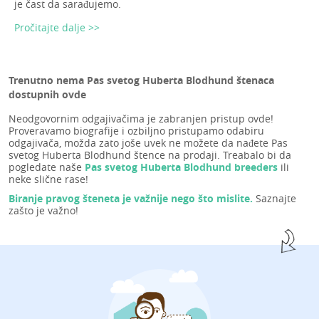
je čast da sarađujemo.
Pročitajte dalje >>
Trenutno nema Pas svetog Huberta Blodhund štenaca
dostupnih ovde
Neodgovornim odgajivačima je zabranjen pristup ovde!
Proveravamo biografije i ozbiljno pristupamo odabiru
odgajivača, možda zato joše uvek ne možete da nađete Pas
svetog Huberta Blodhund štence na prodaji. Treabalo bi da
pogledate naše
Pas svetog Huberta Blodhund breeders
ili
neke slične rase!
Biranje pravog šteneta je važnije nego što mislite.
Saznajte
zašto je važno!