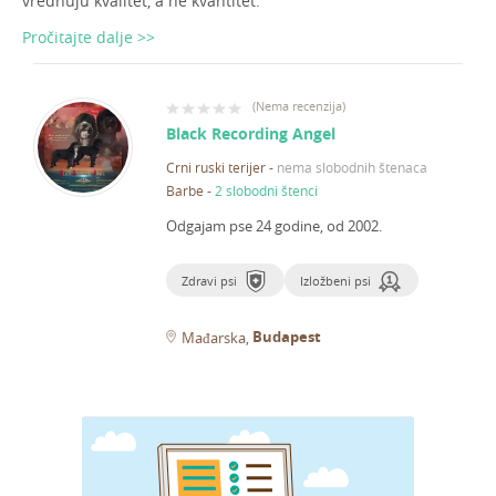
vrednuju kvalitet, a ne kvantitet.
Pročitajte dalje >>
(
Nema recenzija
)
Black Recording Angel
Crni ruski terijer
-
nema slobodnih štenaca
Barbe
-
2 slobodni štenci
Odgajam pse 24 godine, od 2002.
Zdravi psi
Izložbeni psi
Budapest
Mađarska