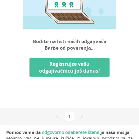
Budite na listi naših odgajivača
Barbe od poverenja...
Registrujte vašu
odgajivačnicu još danas!
1
Pomoć vama da
odgovorno odaberete štene
je naša misija!
Molimo vas ne kupujte kučiće iz lokalnih prodavnica za