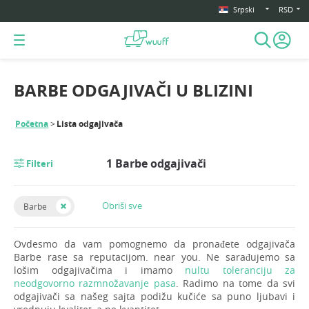
Srpski
RSD
BARBE ODGAJIVAČI U BLIZINI
Početna
Lista odgajivača
1 Barbe odgajivači
Filteri
Obriši sve
Barbe
Ovdesmo da vam pomognemo da pronađete odgajivača
Barbe rase sa reputacijom. near you. Ne sarađujemo sa
lošim odgajivačima i imamo
nultu toleranciju za
neodgovorno razmnožavanje pasa
. Radimo na tome da svi
odgajivači sa našeg sajta podižu kučiće sa puno ljubavi i