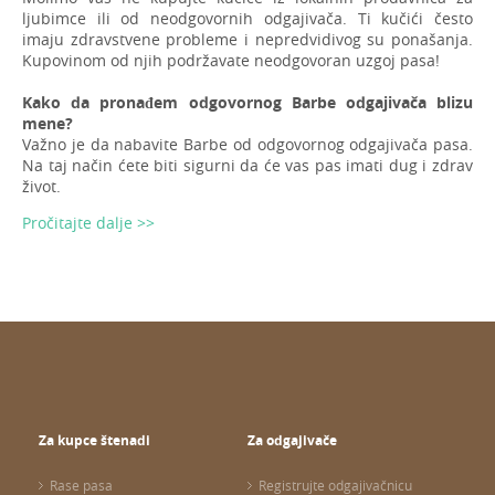
ljubimce ili od neodgovornih odgajivača. Ti kučići često
imaju zdravstvene probleme i nepredvidivog su ponašanja.
Kupovinom od njih podržavate neodgovoran uzgoj pasa!
Kako da pronađem odgovornog Barbe odgajivača blizu
mene?
Važno je da nabavite Barbe od odgovornog odgajivača pasa.
Na taj način ćete biti sigurni da će vas pas imati dug i zdrav
život.
Pročitajte dalje >>
Za kupce štenadi
Za odgajivače
Rase pasa
Registrujte odgajivačnicu