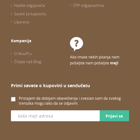
Nađite odgajivača
ČPP odgajivačima
Saveti za kupovinu
Upareno
Kompanija
O Wuuff-u
Ako imate nekih pitanja nam
Čitajte naš Blog
pošaljite nam pošaljite
mejl
Primi savete o kupovini u sandučetu
Pristajem da dobijam obaveštenja i svestan sam da svakog
trenutka mogu lako da se odjavim.
Prijavi se