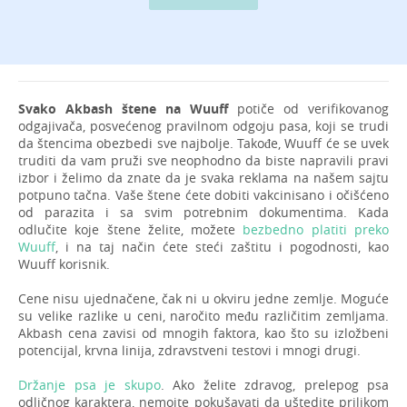
Svako Akbash štene na Wuuff
potiče od verifikovanog
odgajivača, posvećenog pravilnom odgoju pasa, koji se trudi
da štencima obezbedi sve najbolje. Takođe, Wuuff će se uvek
truditi da vam pruži sve neophodno da biste napravili pravi
izbor i želimo da znate da je svaka reklama na našem sajtu
potpuno tačna. Vaše štene ćete dobiti vakcinisano i očišćeno
od parazita i sa svim potrebnim dokumentima. Kada
odlučite koje štene želite, možete
bezbedno platiti preko
Wuuff
, i na taj način ćete steći zaštitu i pogodnosti, kao
Wuuff korisnik.
Cene nisu ujednačene, čak ni u okviru jedne zemlje. Moguće
su velike razlike u ceni, naročito među različitim zemljama.
Akbash cena zavisi od mnogih faktora, kao što su izložbeni
potencijal, krvna linija, zdravstveni testovi i mnogi drugi.
Držanje psa je skupo
. Ako želite zdravog, prelepog psa
odličnog karaktera, nemojte pokušavati da uštedite prilikom