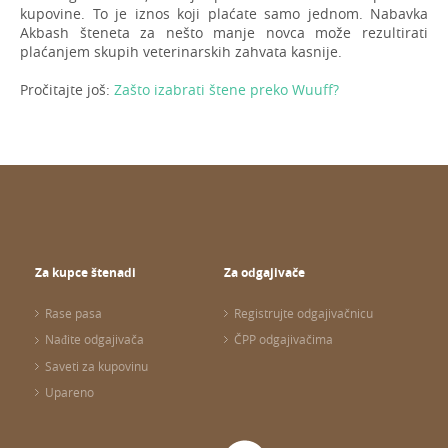
kupovine. To je iznos koji plaćate samo jednom. Nabavka
Akbash šteneta za nešto manje novca može rezultirati
plaćanjem skupih veterinarskih zahvata kasnije.
Pročitajte još:
Zašto izabrati štene preko Wuuff?
Za kupce štenadi
Za odgajivače
Rase pasa
Registrujte odgajivačnicu
Nađite odgajivača
ČPP odgajivačima
Saveti za kupovinu
Upareno