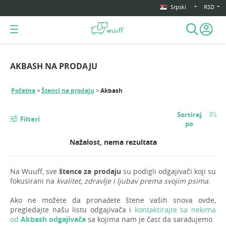
Srpski
RSD
AKBASH NA PRODAJU
Početna
Štenci na prodaju
Akbash
Sortiraj
Filteri
po
Nažalost, nema rezultata
Na Wuuff, sve
štence za prodaju
su podigli odgajivači koji su
fokusirani na
kvalitet, zdravlje i ljubav prema svojim psima
.
Ako ne možete da pronađete štene vaših snova ovde,
pregledajte našu listu odgajivača i
kontaktirajte sa nekima
od
Akbash odgajivača
sa kojima nam je čast da sarađujemo.