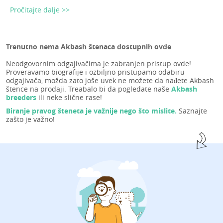
Pročitajte dalje >>
Trenutno nema Akbash štenaca dostupnih ovde
Neodgovornim odgajivačima je zabranjen pristup ovde!
Proveravamo biografije i ozbiljno pristupamo odabiru
odgajivača, možda zato joše uvek ne možete da nađete Akbash
štence na prodaji. Treabalo bi da pogledate naše
Akbash
breeders
ili neke slične rase!
Biranje pravog šteneta je važnije nego što mislite.
Saznajte
zašto je važno!