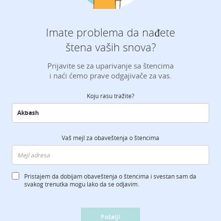
Imate problema da nađete
štena vaših snova?
Prijavite se za uparivanje sa štencima
i naći ćemo prave odgajivače za vas.
Koju rasu tražite?
Vaš mejl za obaveštenja o štencima
Pristajem da dobijam obaveštenja o štencima i svestan sam da
svakog trenutka mogu lako da se odjavim.
Pošalji