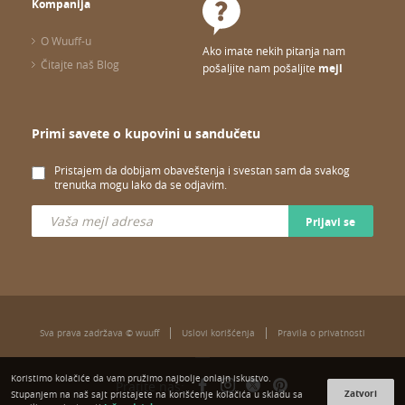
Kompanija
O Wuuff-u
Ako imate nekih pitanja nam
Čitajte naš Blog
pošaljite nam pošaljite
mejl
Primi savete o kupovini u sandučetu
Pristajem da dobijam obaveštenja i svestan sam da svakog
trenutka mogu lako da se odjavim.
Prijavi se
Sva prava zadržava © wuuff
Uslovi korišćenja
Pravila o privatnosti
Koristimo kolačiće da vam pružimo najbolje onlajn iskustvo.
Pratite nas:
Zatvori
Stupanjem na naš sajt pristajete na korišćenje kolačića u skladu sa