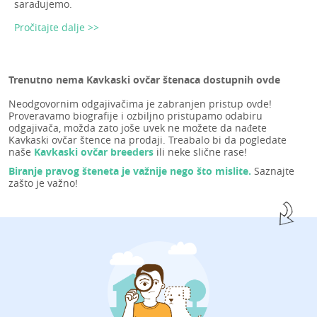
sarađujemo.
Pročitajte dalje >>
Trenutno nema Kavkaski ovčar štenaca dostupnih ovde
Neodgovornim odgajivačima je zabranjen pristup ovde!
Proveravamo biografije i ozbiljno pristupamo odabiru
odgajivača, možda zato joše uvek ne možete da nađete
Kavkaski ovčar štence na prodaji. Treabalo bi da pogledate
naše
Kavkaski ovčar breeders
ili neke slične rase!
Biranje pravog šteneta je važnije nego što mislite.
Saznajte
zašto je važno!