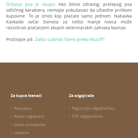
Držanje psa je skupo
. Ako želite zdravog, prelepog psa
odličnog karaktera, nemojte pokušavati da uštedite prilikom
kupovine. To je iznos koji plaćate samo jednom. Nabavka
Kavkaski ovčar šteneta za nešto manje novca može
rezultirati plaćanjem skupih veterinarskih zahvata kasnije.
Pročitajte još:
Zašto izabrati štene preko Wuuff?
Za kupce štenadi
Za odgajivače
Rase pasa
Registrujte odgajivačnicu
Nađite odgajivača
ČPP odgajivačima
Saveti za kupovinu
Upareno