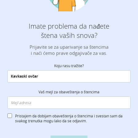
Imate problema da nađete
štena vaših snova?
Prijavite se za uparivanje sa štencima
i naći ćemo prave odgajivače za vas.
Koju rasu tražite?
Vaš mejl za obaveštenja o štencima
Pristajem da dobijam obaveštenja o štencima i svestan sam da
svakog trenutka mogu lako da se odjavim.