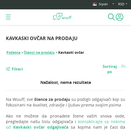
Srpski
RSD
KAVKASKI OVČAR NA PRODAJU
Početna
Štenci na prodaju
Kavkaski ovčar
Sortiraj
Filteri
po
Nažalost, nema rezultata
Na Wuuff, sve
štence za prodaju
su podigli odgajivači koji su
fokusirani na
kvalitet, zdravlje i ljubav prema svojim psima
.
Ako ne možete da pronađete štene vaših snova ovde,
pregledajte našu listu odgajivača i
kontaktirajte sa nekima
od
Kavkaski ovčar odgajivača
sa kojima nam je čast da