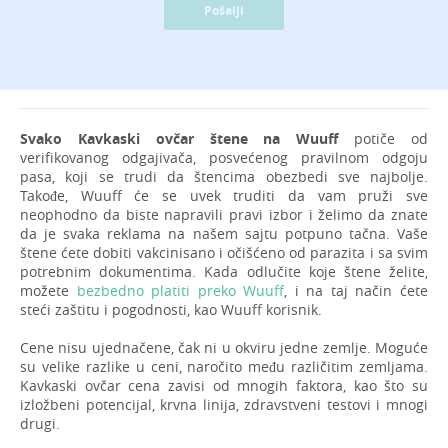
Pošalji
Svako Kavkaski ovčar štene na Wuuff
potiče od
verifikovanog odgajivača, posvećenog pravilnom odgoju
pasa, koji se trudi da štencima obezbedi sve najbolje.
Takođe, Wuuff će se uvek truditi da vam pruži sve
neophodno da biste napravili pravi izbor i želimo da znate
da je svaka reklama na našem sajtu potpuno tačna. Vaše
štene ćete dobiti vakcinisano i očišćeno od parazita i sa svim
potrebnim dokumentima. Kada odlučite koje štene želite,
možete
bezbedno platiti preko Wuuff
, i na taj način ćete
steći zaštitu i pogodnosti, kao Wuuff korisnik.
Cene nisu ujednačene, čak ni u okviru jedne zemlje. Moguće
su velike razlike u ceni, naročito među različitim zemljama.
Kavkaski ovčar cena zavisi od mnogih faktora, kao što su
izložbeni potencijal, krvna linija, zdravstveni testovi i mnogi
drugi.