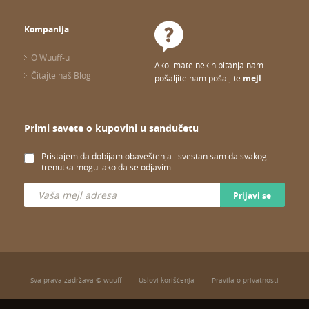
Kompanija
O Wuuff-u
Ako imate nekih pitanja nam
Čitajte naš Blog
pošaljite nam pošaljite
mejl
Primi savete o kupovini u sandučetu
Pristajem da dobijam obaveštenja i svestan sam da svakog
trenutka mogu lako da se odjavim.
Prijavi se
Sva prava zadržava © wuuff
Uslovi korišćenja
Pravila o privatnosti