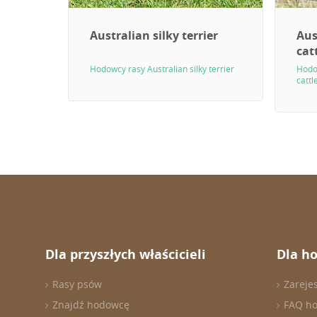
Australian silky terrier
Aus
cat
Hodowcy rasy Australian silky terrier
Hodow
cattl
Dla przyszłych właścicieli
Dla h
Rasy psów
Zareje
Znajdź hodowcę
FAQ h