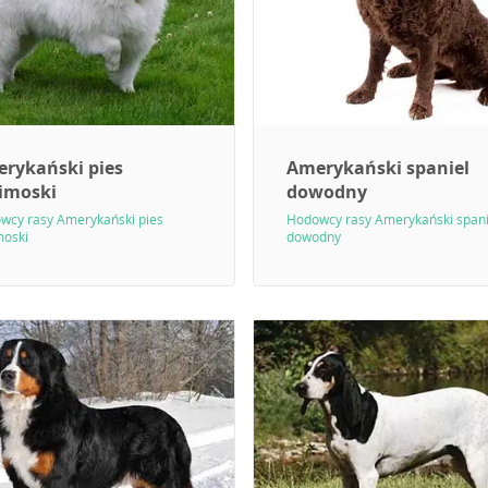
rykański pies
Amerykański spaniel
imoski
dowodny
wcy rasy Amerykański pies
Hodowcy rasy Amerykański spani
moski
dowodny