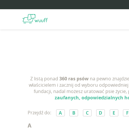
Z listą ponad
360 ras psów
na pewno znajdzies
właścicielem i zacznij od wyboru odpowiedniej 
fundacji, nadal możesz uratować psie życie,
zaufanych, odpowiedzialnych 
Przejdź do:
A
B
C
D
E
F
A