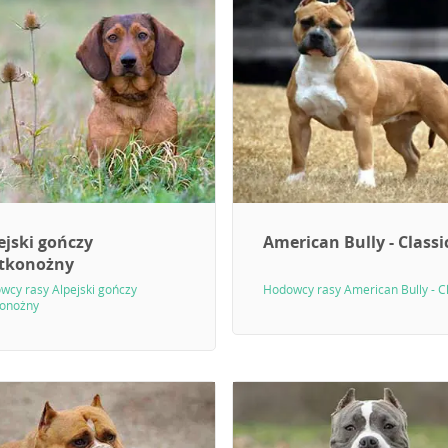
ejski gończy
American Bully - Classi
tkonożny
wcy rasy Alpejski gończy
Hodowcy rasy American Bully - C
konożny