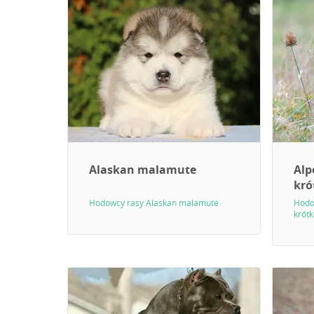
Alaskan malamute
Alp
kró
Hodowcy rasy Alaskan malamute
Hodo
krót