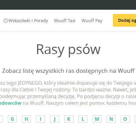
Dodaj og
Wskazówki i Porady
Wuuff Taxi
Wuuff Pay
Rasy psów
Zobacz listę wszystkich ras dostępnych na Wuuff
z tego JEDYNEGO, który idealnie dopasuje się do Twojego st
rasy dla Ciebie i Twojej rodziny. To bardzo ważne. Nawet, jeś
 podejmując przemyślaną decyzję. Po podjęciu decyzji o rasi
hodowców
na Wuuff. Naszym celem jest pomoc każdemu hodow
G
H
I
J
K
L
M
N
O