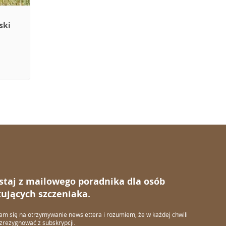
ski
staj z mailowego poradnika dla osób
ujących szczeniaka.
m się na otrzymywanie newslettera i rozumiem, że w każdej chwili
rezygnować z subskrypcji.