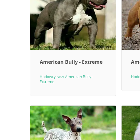
American Bully - Extreme
Ame
Hodowcy rasy American Bully -
Hodo
Extreme