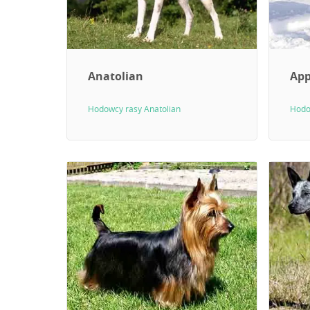
Anatolian
App
Hodowcy rasy Anatolian
Hodo