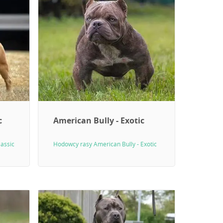
c
American Bully - Exotic
lassic
Hodowcy rasy American Bully - Exotic