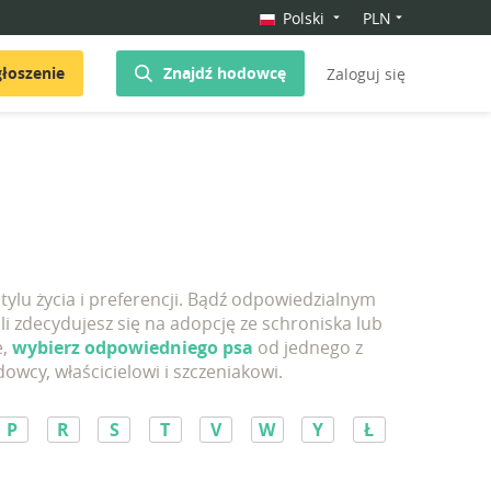
Polski
PLN
łoszenie
Znajdź hodowcę
Zaloguj się
ylu życia i preferencji. Bądź odpowiedzialnym
li zdecydujesz się na adopcję ze schroniska lub
e,
wybierz odpowiedniego psa
od jednego z
cy, właścicielowi i szczeniakowi.
P
R
S
T
V
W
Y
Ł