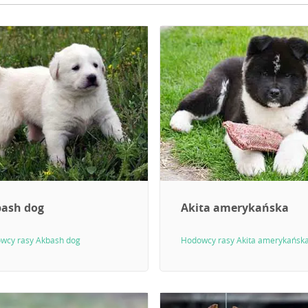
ash dog
Akita amerykańska
wcy rasy Akbash dog
Hodowcy rasy Akita amerykańsk