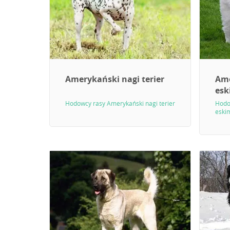
Amerykański nagi terier
Ame
esk
Hodowcy rasy Amerykański nagi terier
Hodo
eski