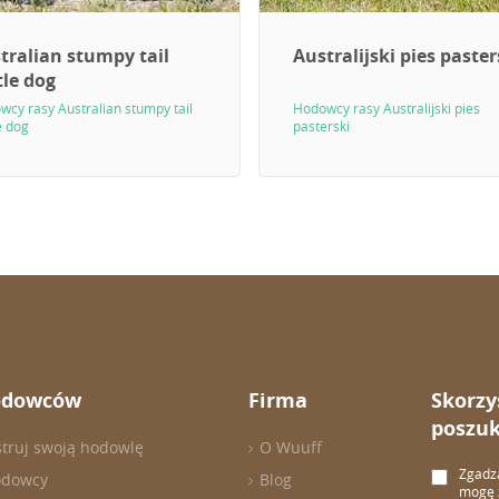
tralian stumpy tail
Australijski pies paster
tle dog
cy rasy Australian stumpy tail
Hodowcy rasy Australijski pies
e dog
pasterski
odowców
Firma
Skorzy
poszuk
struj swoją hodowlę
O Wuuff
Zgadza
odowcy
Blog
mogę z