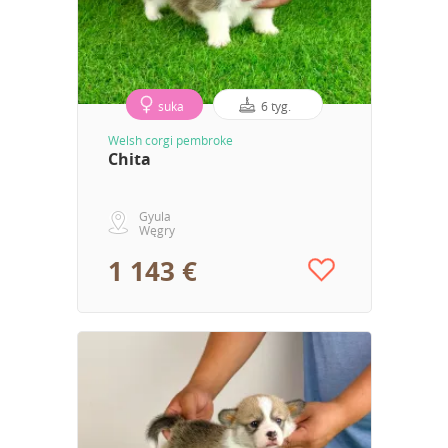
suka
6 tyg.
Welsh corgi pembroke
Chita
Gyula
Węgry
1 143 €