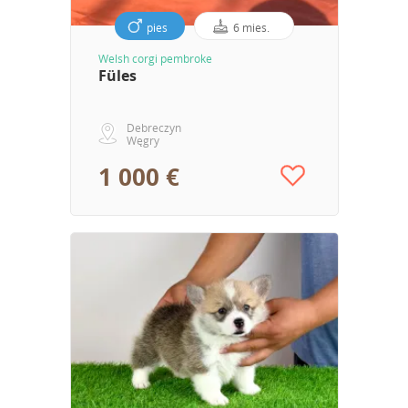
pies
6 mies.
Welsh corgi pembroke
Füles
Debreczyn
Węgry
1 000 €