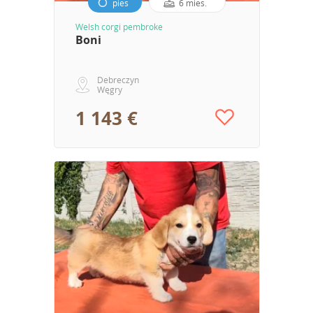
pies
6 mies.
Welsh corgi pembroke
Boni
Debreczyn
Węgry
1 143 €