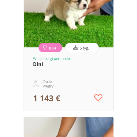
suka
5 tyg.
Welsh corgi pembroke
Dini
Gyula
Węgry
1 143 €