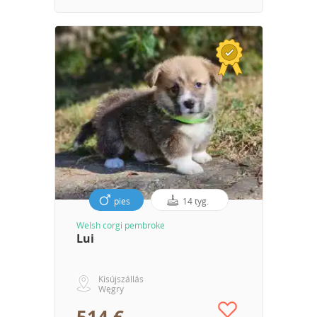
pies
14 tyg.
Welsh corgi pembroke
Lui
Kisújszállás
Węgry