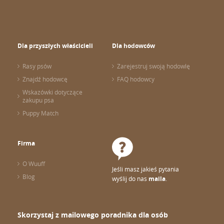
Dla przyszłych właścicieli
Dla hodowców
Rasy psów
Zarejestruj swoją hodowlę
Znajdź hodowcę
FAQ hodowcy
Wskazówki dotyczące
zakupu psa
Puppy Match
Firma
O Wuuff
Jeśli masz jakieś pytania
Blog
wyślij do nas
maila
.
Skorzystaj z mailowego poradnika dla osób