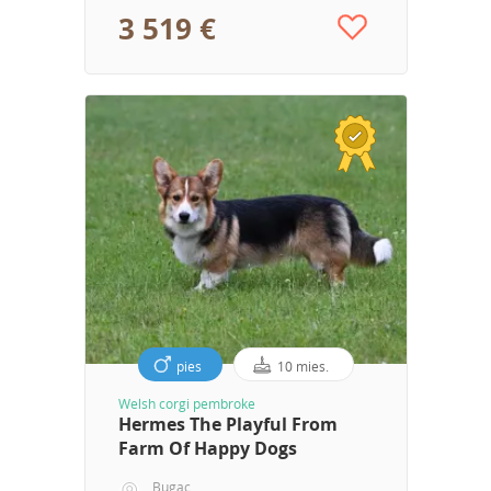
3 519 €
pies
10 mies.
Welsh corgi pembroke
Hermes The Playful From
Farm Of Happy Dogs
Bugac