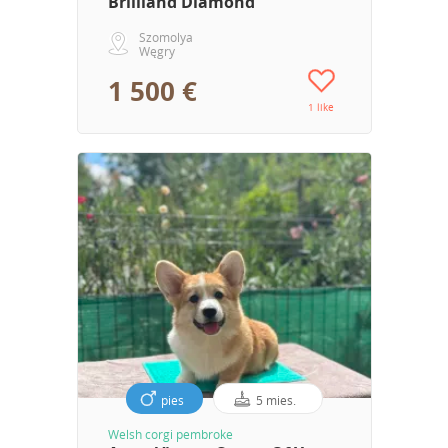
Brilliand Diamond
Szomolya
Węgry
1 500 €
1 like
pies
5 mies.
Welsh corgi pembroke