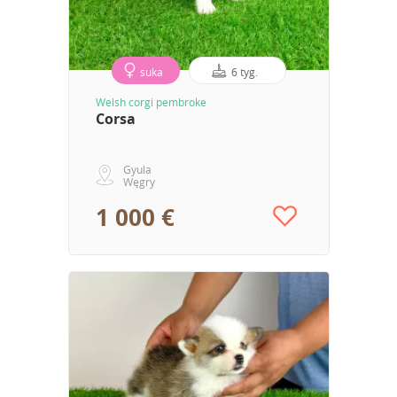
suka
6 tyg.
Welsh corgi pembroke
Corsa
Gyula
Węgry
1 000 €