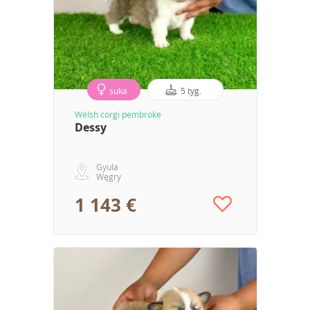
suka
5 tyg.
Welsh corgi pembroke
Dessy
Gyula
Węgry
1 143 €