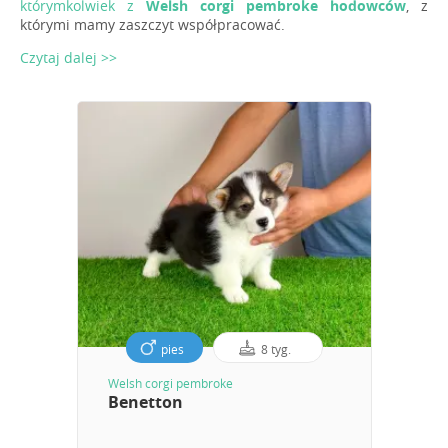
którymkolwiek z
Welsh corgi pembroke hodowców
, z
którymi mamy zaszczyt współpracować.
Czytaj dalej >>
pies
8 tyg.
Welsh corgi pembroke
Benetton