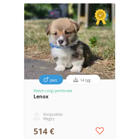
pies
14 tyg.
Welsh corgi pembroke
Lenox
Kisújszállás
Węgry
514 €