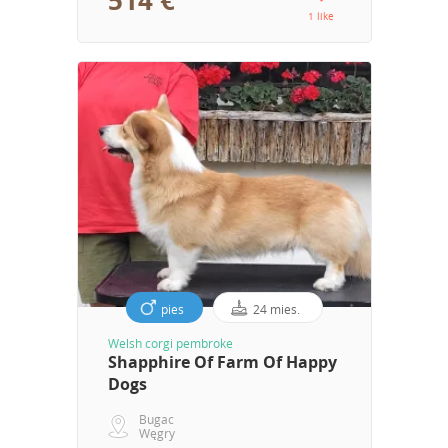
514 €
1 like
pies
24 mies.
Welsh corgi pembroke
Shapphire Of Farm Of Happy
Dogs
Bugac
Węgry