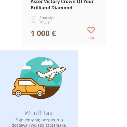
Astor Victory Crown Of Your
Brilliand Diamond
Szomolya
Węgry
1 000 €
1 like
Wuuff Taxi
Zajmiemy się bezpieczną
dostawą Twojego szczeniaka.