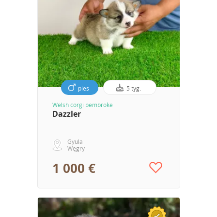
pies
5 tyg.
Welsh corgi pembroke
Dazzler
Gyula
Węgry
1 000 €