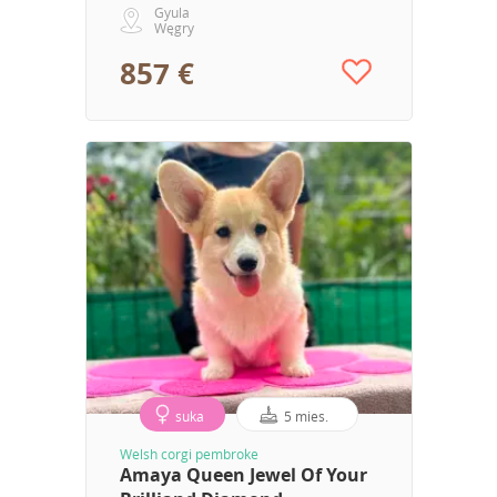
Gyula
Węgry
857 €
suka
5 mies.
Welsh corgi pembroke
Amaya Queen Jewel Of Your