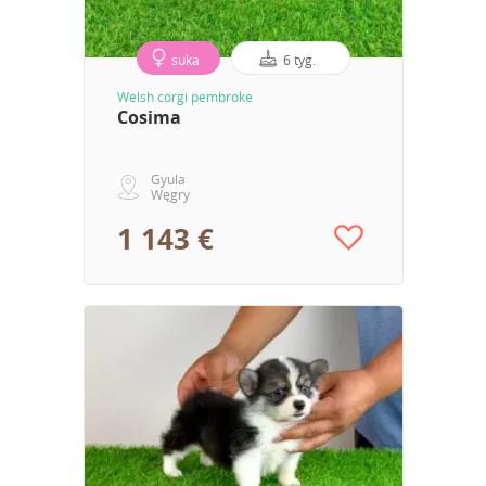
suka
6 tyg.
Welsh corgi pembroke
Cosima
Gyula
Węgry
1 143 €