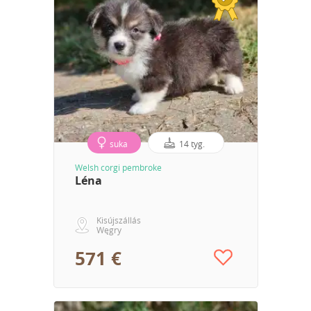
suka
14 tyg.
Welsh corgi pembroke
Léna
Kisújszállás
Węgry
571 €