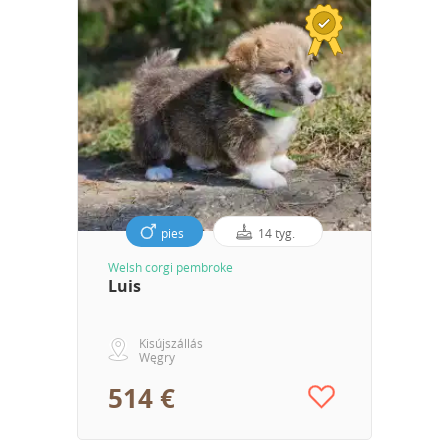
pies
14 tyg.
Welsh corgi pembroke
Luis
Kisújszállás
Węgry
514 €