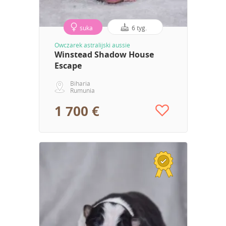
suka
6 tyg.
Owczarek astralijski aussie
Winstead Shadow House
Escape
Biharia
Rumunia
1 700 €