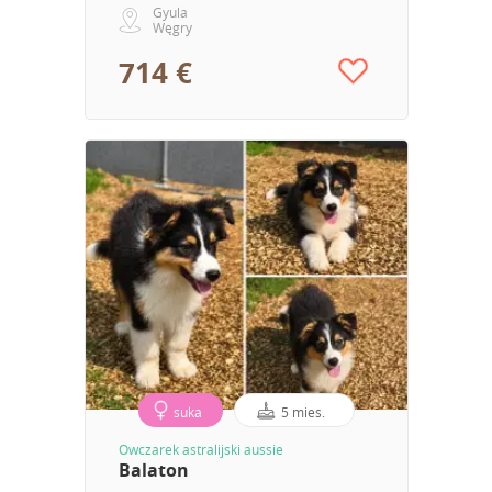
Gyula
Węgry
714 €
suka
5 mies.
Owczarek astralijski aussie
Balaton