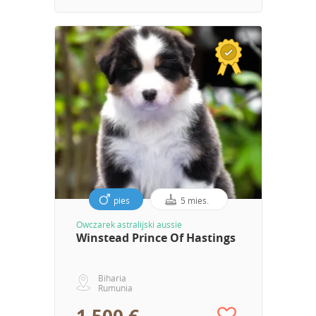
pies
5 mies.
Owczarek astralijski aussie
Winstead Prince Of Hastings
Biharia
Rumunia