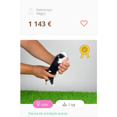
Debreczyn
Węgry
1 143 €
suka
2 tyg.
Owczarek astralijski aussie