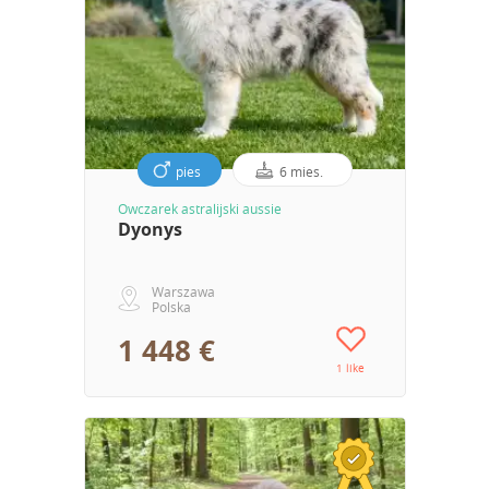
pies
6 mies.
Owczarek astralijski aussie
Dyonys
Warszawa
Polska
1 448 €
1 like