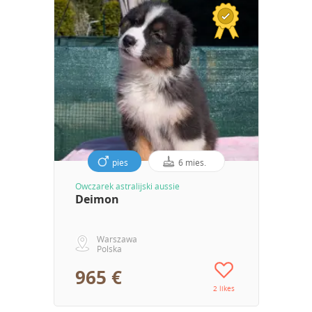
pies
6 mies.
Owczarek astralijski aussie
Deimon
Warszawa
Polska
965 €
2 likes