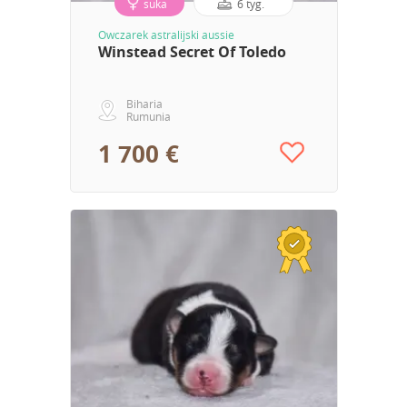
suka
6 tyg.
Owczarek astralijski aussie
Winstead Secret Of Toledo
Biharia
Rumunia
1 700 €