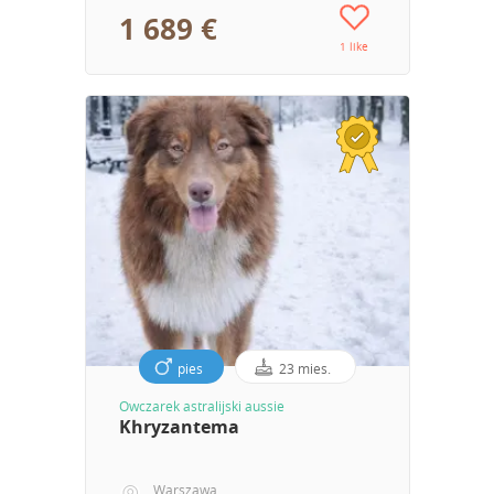
1 689 €
1 like
pies
23 mies.
Owczarek astralijski aussie
Khryzantema
Warszawa