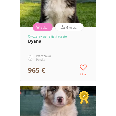
suka
6 mies.
Owczarek astralijski aussie
Dyana
Warszawa
Polska
965 €
1 like