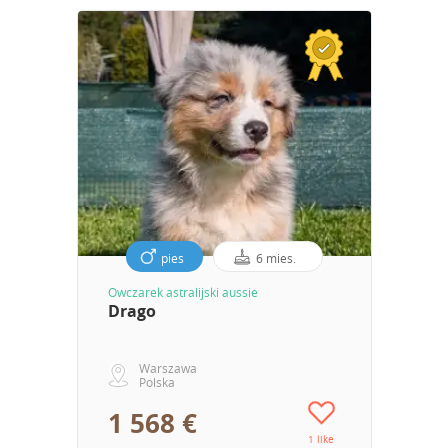
pies
6 mies.
Owczarek astralijski aussie
Drago
Warszawa
Polska
1 568 €
1 like