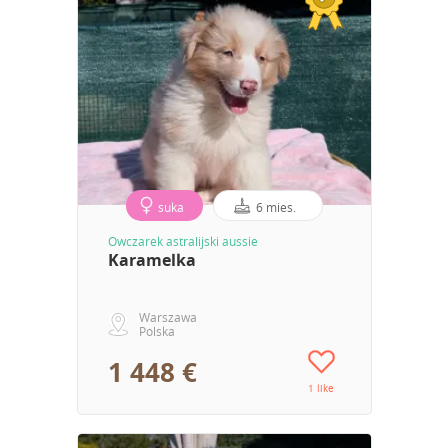
suka
6 mies.
Owczarek astralijski aussie
Karamelka
Warszawa
Polska
1 448 €
1 like