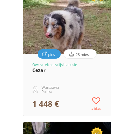
pies
23 mies.
Owczarek astralijski aussie
Cezar
Warszawa
Polska
1 448 €
2 likes