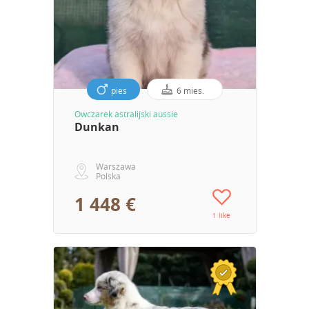
pies
6 mies.
Owczarek astralijski aussie
Dunkan
Warszawa
Polska
1 448 €
1 like