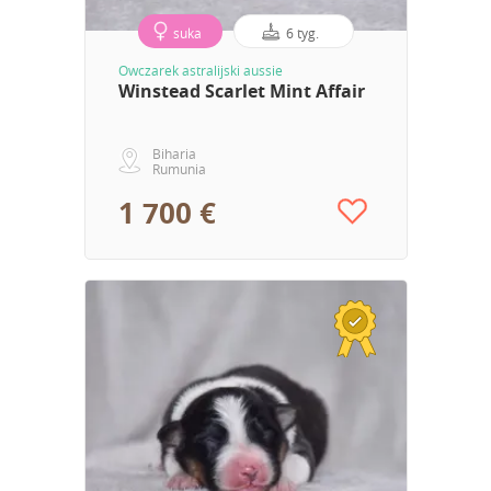
suka
6 tyg.
Owczarek astralijski aussie
Winstead Scarlet Mint Affair
Biharia
Rumunia
1 700 €