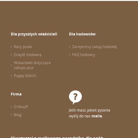
Dla przyszłych właścicieli
Dla hodowców
Rasy psów
Zarejestruj swoją hodowlę
Znajdź hodowcę
FAQ hodowcy
Wskazówki dotyczące
zakupu psa
Puppy Match
Firma
O Wuuff
Jeśli masz jakieś pytania
Blog
wyślij do nas
maila
.