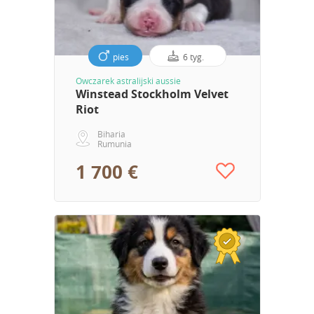
pies
6 tyg.
Owczarek astralijski aussie
Winstead Stockholm Velvet
Riot
Biharia
Rumunia
1 700 €