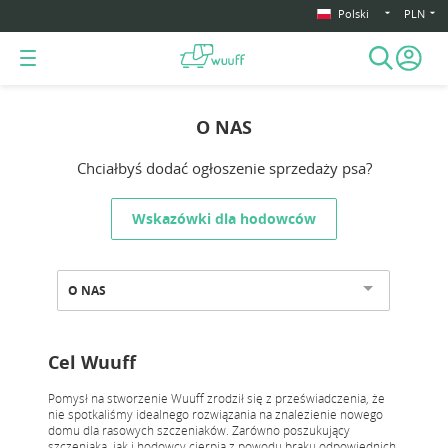
Polski
PLN
O NAS
Chciałbyś dodać ogłoszenie sprzedaży psa?
Wskazówki dla hodowców
O NAS
Cel Wuuff
Pomysł na stworzenie Wuuff zrodził się z przeświadczenia, że
nie spotkaliśmy idealnego rozwiązania na znalezienie nowego
domu dla rasowych szczeniaków. Zarówno poszukujący
szczeniaka, jak i hodowcy cierpią z powodu braku odpowiednich