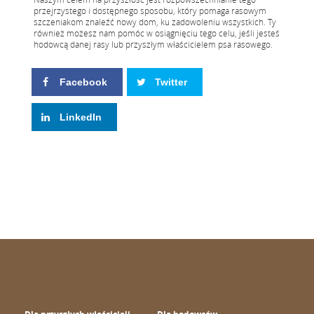
przejrzystego i dostępnego sposobu, który pomaga rasowym
szczeniakom znaleźć nowy dom, ku zadowoleniu wszystkich. Ty
również możesz nam pomóc w osiągnięciu tego celu, jeśli jesteś
hodowcą danej rasy lub przyszłym właścicielem psa rasowego.
Facebook
Twitter
LinkedIn