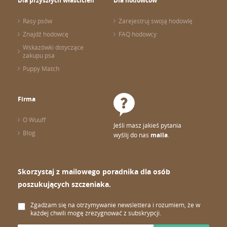
Dla przyszłych właścicieli
Dla hodowców
Rasy psów
Zarejestruj swoją hodowlę
Znajdź hodowcę
FAQ hodowcy
Wskazówki dotyczące
zakupu psa
Puppy Match
Firma
O Wuuff
Jeśli masz jakieś pytania
Blog
wyślij do nas
maila
.
Skorzystaj z mailowego poradnika dla osób
poszukujących szczeniaka.
Zgadzam się na otrzymywanie newslettera i rozumiem, że w
każdej chwili mogę zrezygnować z subskrypcji.