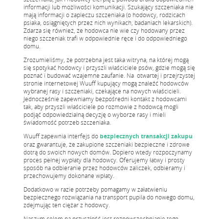
informacji lub możliwości komunikacji. Szukający szczeniaka nie
mają informacji o zapleczu szczeniaka (o hodowcy, rodzicach
psiaka, osiągniętych przez nich wynikach, badaniach lekarskich).
Zdarza się również, że hodowca nie wie czy hodowany przez
niego szczeniak trafi w odpowiednie ręce i do odpowiedniego
domu.
Zrozumieliśmy, że potrzebna jest taka witryna, na której mogą
się spotykać hodowcy i przyszli właściciele psów, gdzie mogą się
poznać i budować wzajemne zaufanie. Na otwartej i przejrzystej
stronie internetowej Wuuff kupujący mogą znaleźć hodowców
wybranej rasy i szczeniaki, czekające na nowych właścicieli.
Jednocześnie zapewniamy bezpośredni kontakt z hodowcami
tak, aby przyszli właściciele po rozmowie z hodowcą mogli
podjąć odpowiedzialną decyzję o wyborze rasy i mieli
świadomość potrzeb szczeniaka.
Wuuff zapewnia interfejs do
bezpiecznych transakcji zakupu
oraz gwarantuje, że zakupione szczeniaki bezpieczne i zdrowe
dotrą do swoich nowych domów. Dopiero wtedy rozpoczynamy
proces pełnej wypłaty dla hodowcy. Oferujemy łatwy i prosty
sposób na odbieranie przez hodowców zaliczek, odbieramy i
przechowujemy dokonane wpłaty.
Dodatkowo w razie potrzeby pomagamy w załatwieniu
bezpiecznego rozwiązania na transport pupila do nowego domu,
zdejmując ten ciężar z hodowcy.
Naszym celem na przyszłość jest rozpowszechnianie tego