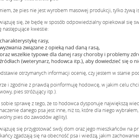
iem, że pies nie jest wyrobem masowej produkcji, tylko żywą is
iązuję się, że będę w sposób odpowiedzialny opiekował się 
 następujące kwestie:
charakterystykę rasy,
wyzwania związane z opieką nad daną rasą,
oraz wszelkie typowe dla danej rasy choroby i problemy zd
źródłach (weterynarz, hodowca itp.), aby dowiedzieć się o ni
dstawie otrzymanych informacji ocenię, czy jestem w stanie pod
rze i zgodnie z prawdą poinformuję hodowcę, w jakim celu chc
owy, pies stróżujący itp.).
 sobie sprawę z tego, że to hodowca dysponuje największą wiedz
naczenie danego psa jest inne, niż to, które dla niego wybrałe
 wolny pies do zawodów agility).
iązuję się przygotować swój dom oraz jego mieszkańców na prz
kańcy zgadzają się na obecność psa i wiedzą, jakim zachowan