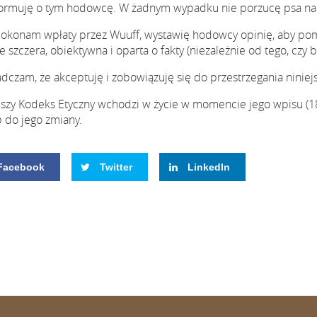
ormuję o tym hodowcę. W żadnym wypadku nie porzucę psa na u
 dokonam wpłaty przez Wuuff, wystawię hodowcy opinię, aby p
e szczera, obiektywna i oparta o fakty (niezależnie od tego, czy
dczam, że akceptuję i zobowiązuję się do przestrzegania ninie
jszy Kodeks Etyczny wchodzi w życie w momencie jego wpisu (18
b do jego zmiany.
Facebook
Twitter
LinkedIn