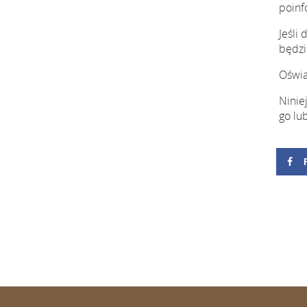
poinf
Jeśli
będzi
Oświa
Ninie
go lu