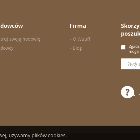
odowców
Firma
Skorzy
poszuk
struj swoją hodowlę
O Wuuff
Zgadza
odowcy
Blog
mogę z
owej, używamy plików cookies.