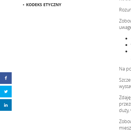
KODEKS ETYCZNY
Rozum
Zobow
uwagę
Na po
Szcze
wystaw
Zdaję
przez
duży,
Zobow
miesz