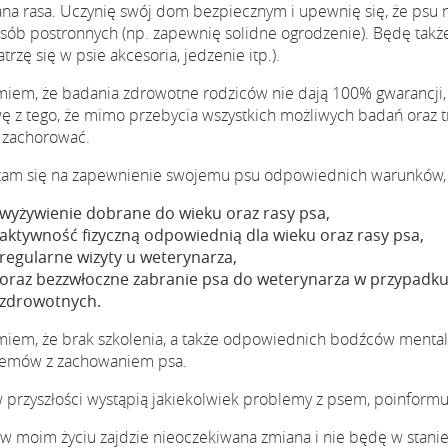
na rasa. Uczynię swój dom bezpiecznym i upewnię się, że psu n
 osób postronnych (np. zapewnię solidne ogrodzenie). Będę tak
trzę się w psie akcesoria, jedzenie itp.).
iem, że badania zdrowotne rodziców nie dają 100% gwarancji, 
ę z tego, że mimo przebycia wszystkich możliwych badań oraz tr
zachorować.
am się na zapewnienie swojemu psu odpowiednich warunków, a
wyżywienie dobrane do wieku oraz rasy psa,
aktywność fizyczną odpowiednią dla wieku oraz rasy psa,
regularne wizyty u weterynarza,
oraz bezzwłoczne zabranie psa do weterynarza w przypadku
zdrowotnych.
iem, że brak szkolenia, a także odpowiednich bodźców mentaln
emów z zachowaniem psa.
 w przyszłości wystąpią jakiekolwiek problemy z psem, poinform
i w moim życiu zajdzie nieoczekiwana zmiana i nie będę w stani