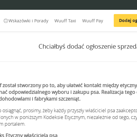
Dodaj og
Wskazówki i Porady
Wuuff Taxi
Wuuff Pay
Chciałbyś dodać ogłoszenie sprzed
 został stworzony po to, aby ułatwić kontakt między etycz
ać odpowiedzialnego wyboru i zakupu psa. Realizacja tego 
ohodowlami i fabrykami szczeniąt.
o osiągnąć, prosimy, żeby każdy przyszły właściciel psa zaakcep
lonych w poniższym Kodeksie Etycznym, niezależnie od tego, cz
m portalem.
s Etyczny właściciela psa