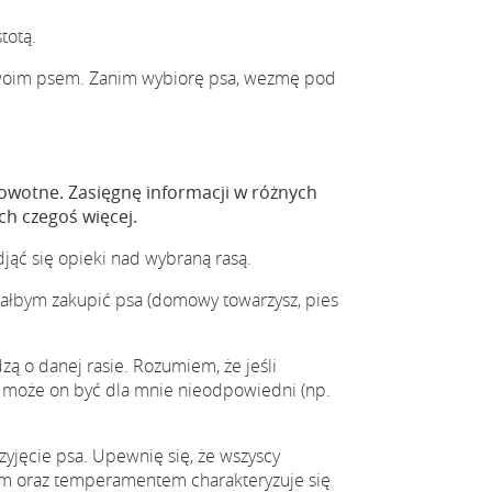
totą.
swoim psem. Zanim wybiorę psa, wezmę pod
rowotne. Zasięgnę informacji w różnych
ch czegoś więcej.
jąć się opieki nad wybraną rasą.
iałbym zakupić psa (domowy towarzysz, pies
ą o danej rasie. Rozumiem, że jeśli
m, może on być dla mnie nieodpowiedni (np.
yjęcie psa. Upewnię się, że wszyscy
iem oraz temperamentem charakteryzuje się