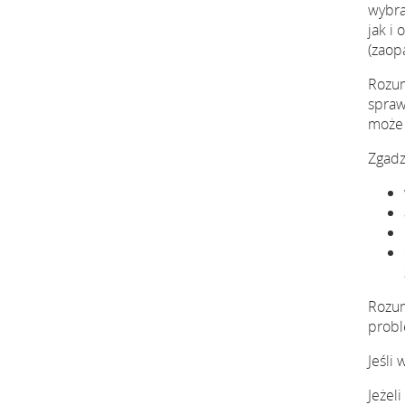
wybra
jak i
(zaopa
Rozum
spraw
może 
Zgadz
Rozum
probl
Jeśli
Jeżel