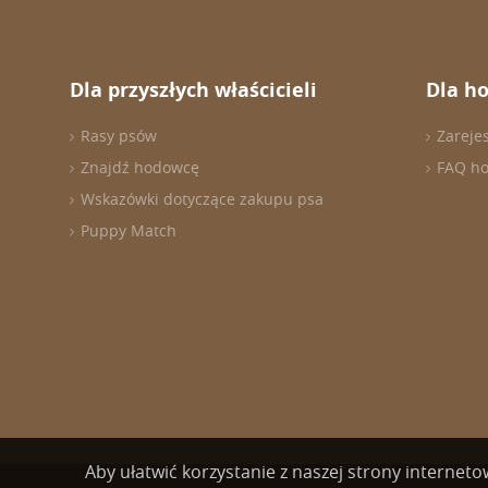
Dla przyszłych właścicieli
Dla h
Rasy psów
Zareje
Znajdź hodowcę
FAQ h
Wskazówki dotyczące zakupu psa
Puppy Match
Aby ułatwić korzystanie z naszej strony internet