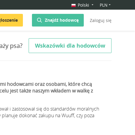
Polski
PLN
łoszenie
Znajdź hodowcę
Zaloguj się
aży psa?
Wskazówki dla hodowców
nymi hodowcami oraz osobami, które chcą
celu jest także naszym wkładem w walkę z
tował i zastosował się do standardów moralnych
y planuje dokonać zakupu na Wuuff, czy poza