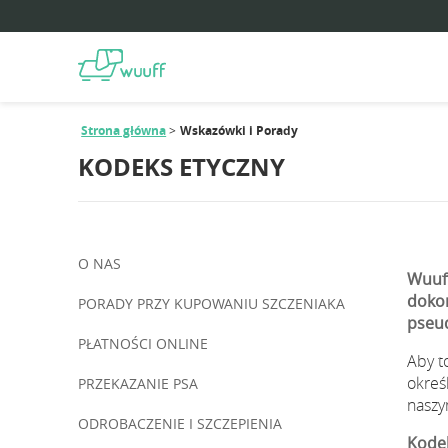
Strona główna
Wskazówki i Porady
KODEKS ETYCZNY
O NAS
Wuuff
dokon
PORADY PRZY KUPOWANIU SZCZENIAKA
pseud
PŁATNOŚCI ONLINE
Aby t
okreś
PRZEKAZANIE PSA
naszy
ODROBACZENIE I SZCZEPIENIA
Kodek