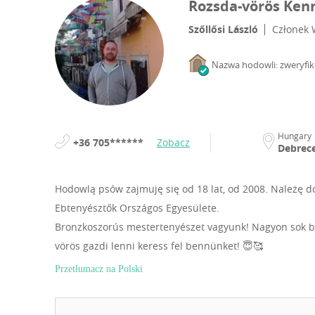
Rozsda-vörös Ken
Szőllősi László
Członek 
Nazwa hodowli: zweryfi
Hungary
+36 705******
Zobacz
Debrec
Hodowlą psów zajmuję się od 18 lat, od 2008.
Należę d
Ebtenyésztők Országos Egyesülete.
Bronzkoszorús mestertenyészet vagyunk! Nagyon sok bo
vörös gazdi lenni keress fel bennünket! 😇🥰
Przetłumacz na Polski