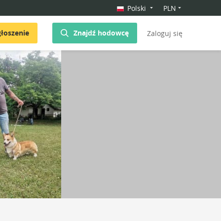
Polski
PLN
łoszenie
Znajdź hodowcę
Zaloguj się