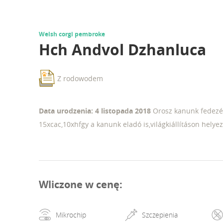
Welsh corgi pembroke
Hch Andvol Dzhanluca
Z rodowodem
Data urodzenia: 4 listopada 2018
Orosz kanunk fedezés
15xcac,10xhfgy a kanunk eladó is,világkiállításon helyez
Wliczone w cenę
:
Mikrochip
Szczepienia