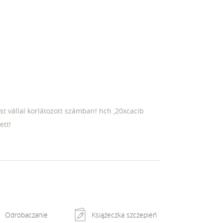
t vállal korlátozott számban! hch ,20xcacib
ett!
Odrobaczanie
Książeczka szczepień