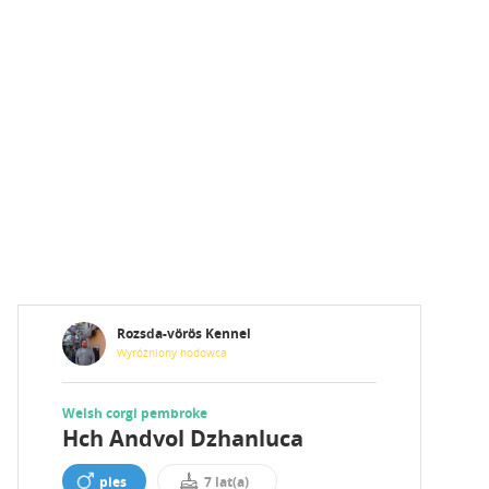
Rozsda-vörös Kennel
Wyróżniony hodowca
Welsh corgi pembroke
Hch Andvol Dzhanluca
pies
7 lat(a)