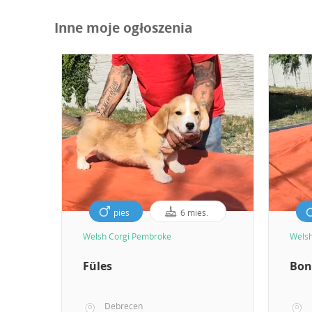
Inne moje ogłoszenia
pies
6 mies.
Welsh Corgi Pembroke
Welsh
Füles
Bon
Debrecen