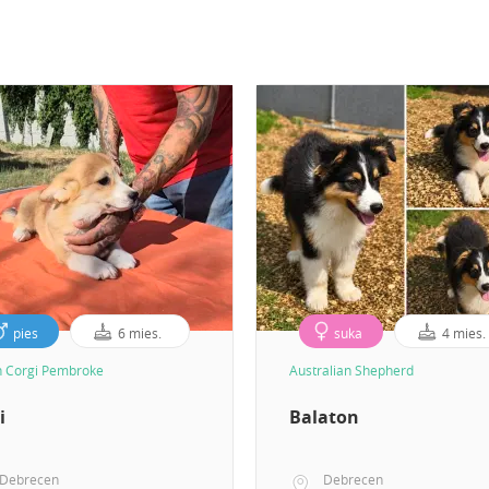
pies
6 mies.
suka
4 mies.
 Corgi Pembroke
Australian Shepherd
i
Balaton
Debrecen
Debrecen