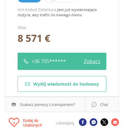
Hch Andvol Dzhanluca
jest już wystarczająco
duży/a, aby trafić do nowego domu
CENA
8 571 €
+36 705******
Zobacz
Wyślij wiadomość do hodowcy
Szukasz pomocy z transportem?
Chat
Dodaj do
Udostępnij
4
Ulubionych