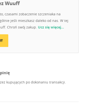
ez Wuuff
o, czasami zobaczenie szczeniaka na
ólnie jeśli mieszkasz daleko od nas. W tej
uuff. Chroń swój zakup.
Ucz się więcej…
ff
pinię
ez kupujących po dokonaniu transakcji.