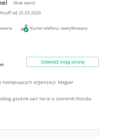
nel
(
Brak opinii
)
Wuuff od
25.03.2020
kowana
Numer telefonu: zweryfikowany
Odwiedź moją stronę
en
o następujących organizacji: Magyar
ldog gazdink van! Ha te is szeretnél Rozsda-