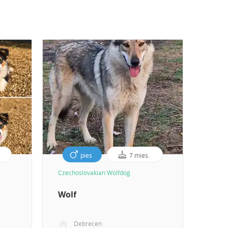
pies
7 mies.
Czechoslovakian Wolfdog
Wolf
Debrecen